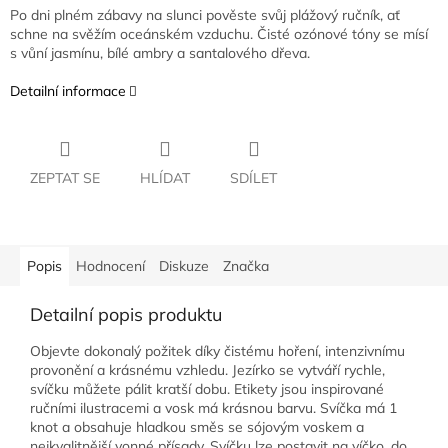
Po dni plném zábavy na slunci pověste svůj plážový ručník, ať
schne na svěžím oceánském vzduchu. Čisté ozónové tóny se mísí
s vůní jasmínu, bílé ambry a santalového dřeva.
Detailní informace
ZEPTAT SE
HLÍDAT
SDÍLET
Popis
Hodnocení
Diskuze
Značka
Detailní popis produktu
Objevte dokonalý požitek díky čistému hoření, intenzivnímu
provonění a krásnému vzhledu. Jezírko se vytváří rychle,
svíčku můžete pálit kratší dobu. Etikety jsou inspirované
ručními ilustracemi a vosk má krásnou barvu. Svíčka má 1
knot a obsahuje hladkou směs se sójovým voskem a
nejkvalitnější vonné přísady. Svíčku lze postavit na víčko, do