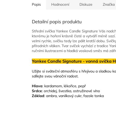
Popis
Hodnocení
Diskuze
Značka
Detailní popis produktu
Střední svíčka Yankee Candle Signature Vás nadch
kterému je hoření krásně čisté a vytváří méně saz
velmi rychle, svíčku tedy lze pálit kratší dobu. Svíč
přírodních vláken. Tvar svíček vychází z tradice Ya
ručními ilustracemi a hladká vosková směs má záři
Yankee Candle Signature - vonná svíčka 
Užijte si sváteční atmosféru s hřejivou a sladkou
sdílejte svou vánoční radost.
Hlava
: kardamom, lékořice, pepř
Srdce
: orchidej, švestka, ostružinové víno
Základ
: ambra, vanilkový cukr, fazole tonka