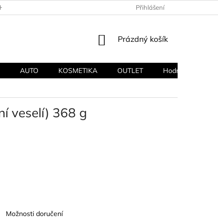
HODNÍ PODMÍNKY
PODMÍNKY OCHRANY OSOBNÍCH ÚDAJŮ
Přihlášení
NÁKUPNÍ
Prázdný košík
KOŠÍK
AUTO
KOSMETIKA
OUTLET
Hodnocení obcho
 veselí) 368 g
Možnosti doručení