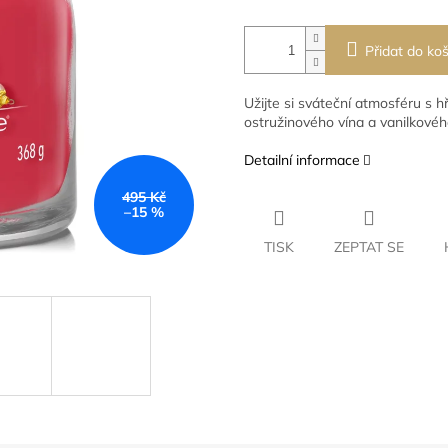
Přidat do koš
Užijte si sváteční atmosféru s 
ostružinového vína a vanilkového
Detailní informace
495 Kč
–15 %
TISK
ZEPTAT SE