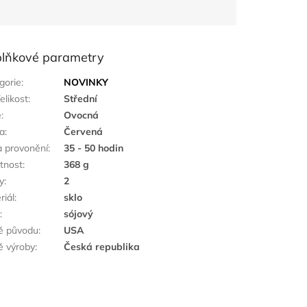
lňkové parametry
gorie
:
NOVINKY
elikost
:
Střední
ě
:
Ovocná
a
:
Červená
 provonění
:
35 - 50 hodin
tnost
:
368 g
y
:
2
riál
:
sklo
k
:
sójový
ě původu
:
USA
 výroby
:
Česká republika