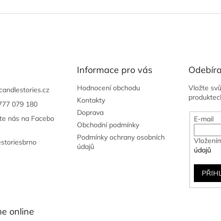
Informace pro vás
Odebíra
Hodnocení obchodu
Vložte sv
candlestories.cz
produktec
Kontakty
777 079 180
Doprava
jte nás na Facebo
E-mail
Obchodní podmínky
Podmínky ochrany osobních
Vložením
estoriesbrno
údajů
údajů
PŘIH
e online