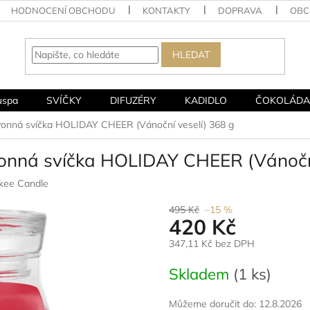
HODNOCENÍ OBCHODU
KONTAKTY
DOPRAVA
OBC
HLEDAT
uspa
SVÍČKY
DIFUZÉRY
KADIDLO
ČOKOLÁDA
vonná svíčka HOLIDAY CHEER (Vánoční veselí) 368 g
vonná svíčka HOLIDAY CHEER (Vánoční
kee Candle
495 Kč
–15 %
420 Kč
347,11 Kč bez DPH
Měrná
Skladem
(1 ks)
cena:
Můžeme doručit do:
12.8.2026