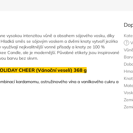
Dop
ne vysokou intenzitou vůně a obsahem sójového vosku, díky
Kate
í. Hladká směs se sójovým voskem a dvěmi knoty vytvoří jezírko
?
V
ky využívají nejkvalitnější vonné přísady a knoty ze 100 %
Vůn
nkee Candle, ale je modernější. Půvabné etikety jsou inspirované
Barv
vou barvu bez skvrn.
Doba
HOLIDAY CHEER (Vánoční veselí) 368 g
Hmo
Knot
 kombinací kardamomu, ostružinového vína a vanilkového cukru a
Mate
Vos
Zem
Země