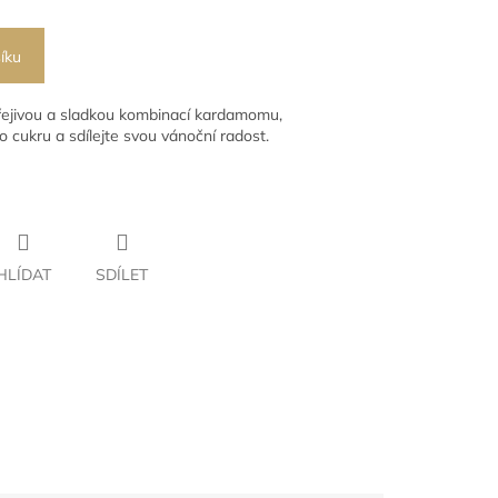
íku
hřejivou a sladkou kombinací kardamomu,
 cukru a sdílejte svou vánoční radost.
HLÍDAT
SDÍLET