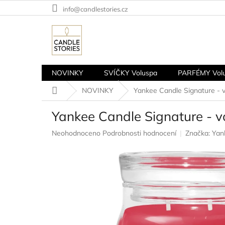
Přejít
info@candlestories.cz
na
obsah
NOVINKY
SVÍČKY Voluspa
PARFÉMY Vol
Domů
NOVINKY
Yankee Candle Signature - 
Yankee Candle Signature - 
Průměrné
Neohodnoceno
Podrobnosti hodnocení
Značka:
Yan
hodnocení
produktu
je
0,0
z
5
hvězdiček.