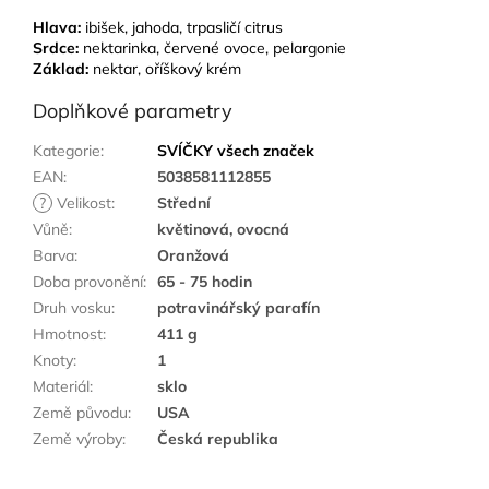
Hlava:
ibišek, jahoda, trpasličí citrus
Srdce:
nektarinka, červené ovoce, pelargonie
Základ:
nektar, oříškový krém
Doplňkové parametry
Kategorie
:
SVÍČKY všech značek
EAN
:
5038581112855
?
Velikost
:
Střední
Vůně
:
květinová, ovocná
Barva
:
Oranžová
Doba provonění
:
65 - 75 hodin
Druh vosku
:
potravinářský parafín
Hmotnost
:
411 g
Knoty
:
1
Materiál
:
sklo
Země původu
:
USA
Země výroby
:
Česká republika