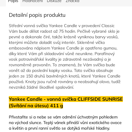
Popis
Hodnocení
Diskuze
Značka
Detailní popis produktu
Střední vonná svíčka Yankee Candle v provedení Classic
Vám bude dělat radost až 75 hodin. Pečlivě vybrané sklo je
pevné a dokonale čiré, takže krásně vyniknou barvy vosků,
kterými můžete doladit svůj interiér. Skleněné víčko
embosováno nápisem Yankee Candle je opatřeno gumou,
díky které Vám při skladování vůně neunikne. Parafínový
vosk potravinářské kvality je zdravotně nezávadný a je
rovnoměrně provoněn. To znamená, že Vám svíčka bude
vonět až do poslední kapky vosku. Tato svíčka obsahuje
jeden ze 150 druhů bavlněných knotů, které Yankee Candle
používá. Knoty jsou ručně rovnány a neobsahují olovo, tudíž
nevzniká žádné škodlivé spalování.
Yankee Candle - vonná svíčka CLIFFSIDE SUNRISE
(Svítání na útesu) 411 g
Přivstaňte si a nebe se vám odmění úchvatným pohledem
na východ slunce. Teplý vánek přináší vůni exotického ovoce
a květin a první ranní světlo se dotýká mořské hladiny.