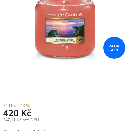
749 Kč
–43 %
749 Kč
–43 %
420 Kč
347,11 Kč bez DPH
Měrná