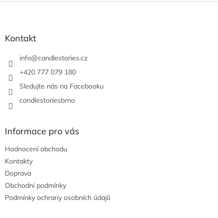
Z
á
p
a
Kontakt
t
í
info
@
candlestories.cz
+420 777 079 180
Sledujte nás na Facebooku
candlestoriesbrno
Informace pro vás
Hodnocení obchodu
Kontakty
Doprava
Obchodní podmínky
Podmínky ochrany osobních údajů