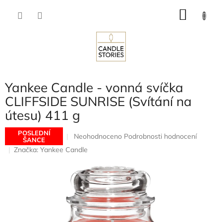
Přejít
NÁKU
na
obsah
KOŠÍK
Yankee Candle - vonná svíčka
CLIFFSIDE SUNRISE (Svítání na
útesu) 411 g
POSLEDNÍ
Průměrné
Neohodnoceno
Podrobnosti hodnocení
ŠANCE
hodnocení
Značka:
Yankee Candle
produktu
je
0,0
z
5
hvězdiček.