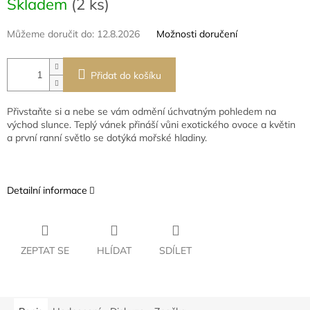
Skladem
(2 ks)
cena:
Můžeme doručit do:
12.8.2026
Možnosti doručení
Přidat do košíku
Přivstaňte si a nebe se vám odmění úchvatným pohledem na
východ slunce. Teplý vánek přináší vůni exotického ovoce a květin
a první ranní světlo se dotýká mořské hladiny.
Detailní informace
ZEPTAT SE
HLÍDAT
SDÍLET