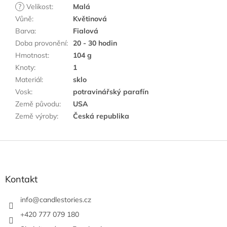
?
Velikost
:
Malá
Vůně
:
Květinová
Barva
:
Fialová
Doba provonění
:
20 - 30 hodin
Hmotnost
:
104 g
Knoty
:
1
Materiál
:
sklo
Vosk
:
potravinářský parafín
Země původu
:
USA
Země výroby
:
Česká republika
Z
á
p
a
Kontakt
t
í
info
@
candlestories.cz
+420 777 079 180