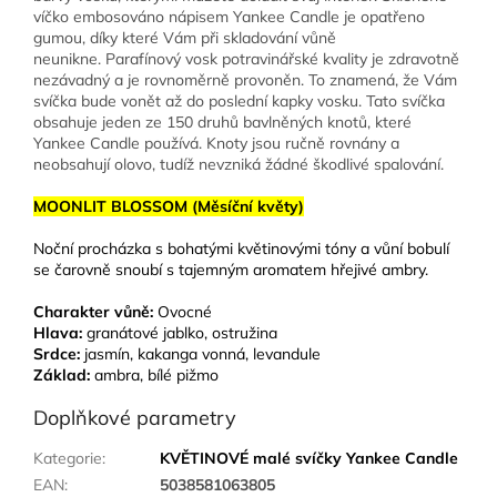
víčko embosováno nápisem Yankee Candle je opatřeno
gumou, díky které Vám při skladování vůně
neunikne. Parafínový vosk potravinářské kvality je zdravotně
nezávadný a je rovnoměrně provoněn. To znamená, že Vám
svíčka bude vonět až do poslední kapky vosku. Tato svíčka
obsahuje jeden ze 150 druhů bavlněných knotů, které
Yankee Candle používá. Knoty jsou ručně rovnány a
neobsahují olovo, tudíž nevzniká žádné škodlivé spalování.
MOONLIT BLOSSOM (Měsíční květy)
Noční procházka s bohatými květinovými tóny a vůní bobulí
se čarovně snoubí s tajemným aromatem hřejivé ambry.
Charakter vůně:
Ovocné
Hlava:
granátové jablko, ostružina
Srdce:
jasmín, kakanga vonná, levandule
Základ:
ambra, bílé pižmo
Doplňkové parametry
Kategorie
:
KVĚTINOVÉ malé svíčky Yankee Candle
EAN
:
5038581063805