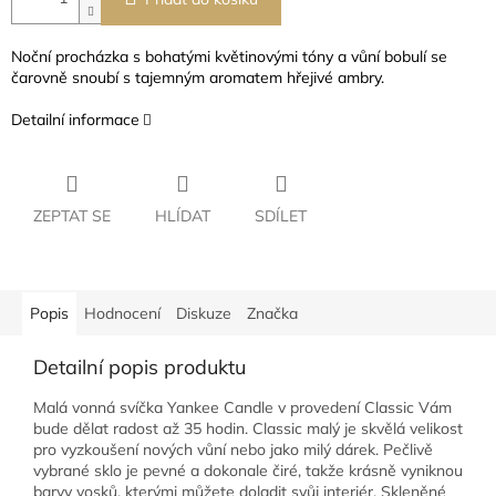
Noční procházka s bohatými květinovými tóny a vůní bobulí se
čarovně snoubí s tajemným aromatem hřejivé ambry.
Detailní informace
ZEPTAT SE
HLÍDAT
SDÍLET
Popis
Hodnocení
Diskuze
Značka
Detailní popis produktu
Malá vonná svíčka Yankee Candle v provedení Classic Vám
bude dělat radost až 35 hodin. Classic malý je skvělá velikost
pro vyzkoušení nových vůní nebo jako milý dárek. Pečlivě
vybrané sklo je pevné a dokonale čiré, takže krásně vyniknou
barvy vosků, kterými můžete doladit svůj interiér. Skleněné