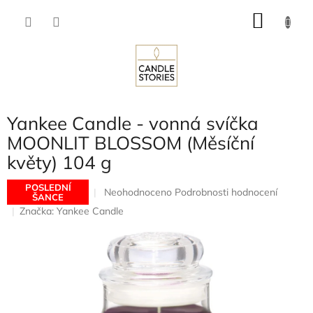
Přejít
NÁKU
na
obsah
KOŠÍK
Yankee Candle - vonná svíčka
MOONLIT BLOSSOM (Měsíční
květy) 104 g
POSLEDNÍ
Průměrné
Neohodnoceno
Podrobnosti hodnocení
ŠANCE
hodnocení
Značka:
Yankee Candle
produktu
je
0,0
z
5
hvězdiček.