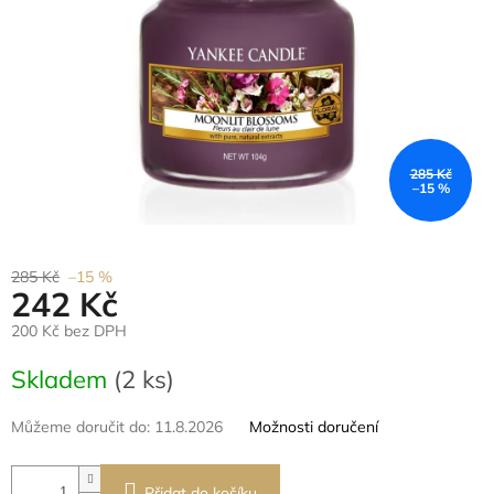
285 Kč
–15 %
285 Kč
–15 %
242 Kč
200 Kč bez DPH
Měrná
Skladem
(2 ks)
cena:
Můžeme doručit do:
11.8.2026
Možnosti doručení
Přidat do košíku