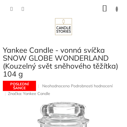
Přejít
NÁKU
na
obsah
KOŠÍK
Yankee Candle - vonná svíčka
SNOW GLOBE WONDERLAND
(Kouzelný svět sněhového těžítka)
104 g
POSLEDNÍ
Průměrné
Neohodnoceno
Podrobnosti hodnocení
ŠANCE
hodnocení
Značka:
Yankee Candle
produktu
je
0,0
z
5
hvězdiček.