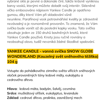
vybrané sklo je pevné a dokonale čiré, takže krásně vyniknou
barvy vosků, kterými můžete doladit svůj interiér. Skleněné
víčko embosováno nápisem Yankee Candle je opatřeno
gumou, díky které Vám při skladování vůně
neunikne. Parafínový vosk potravinářské kvality je zdravotně
nezávadný a je rovnoměrně provoněn. To znamená, že Vám
svíčka bude vonět až do poslední kapky vosku. Tato svíčka
obsahuje jeden ze 150 druhů bavlněných knotů, které
Yankee Candle používá. Knoty jsou ručně rovnány a
neobsahují olovo, tudíž nevzniká žádné škodlivé spalování.
YANKEE CANDLE - vonná svíčka SNOW GLOBE
WONDERLAND (Kouzelný svět sněhového těžítka)
104 g
Vstupte do pohádkového zimního světa vířících sněhových
vloček provoněných tóny ledové máty, eukalyptu a
cedrového dřeva.
Hlava
: ledová máta, badyán, šalvěj, cesmína
Srdce
: muškátový oříšek, eukalyptus, levandule
Základ
: cedrové dřevo, pralinka, zasněžený mech