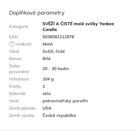
Doplňkové parametry
SVĚŽÍ A ČISTÉ malé svíčky Yankee
Kategorie
:
Candle
EAN
:
5038581112978
?
Velikost
:
Malá
Vůně
:
Svěží, čisté
Barva
:
Bílá
Doba
20 - 30 hodin
provonění
:
Hmotnost
:
104 g
Knoty
:
1
Materiál
:
sklo
Vosk
:
potravinářský parafín
Země původu
:
USA
Země výroby
:
Česká republika
Z