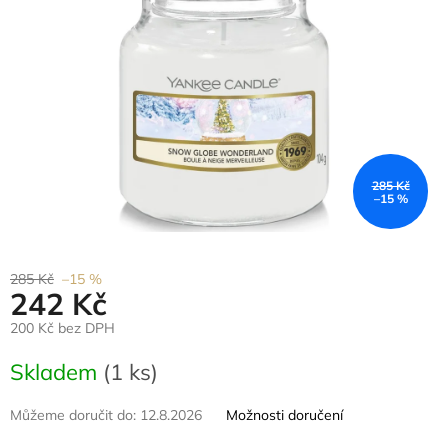
285 Kč
–15 %
285 Kč
–15 %
242 Kč
200 Kč bez DPH
Měrná
Skladem
(1 ks)
cena:
Můžeme doručit do:
12.8.2026
Možnosti doručení