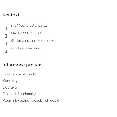
á
p
a
Kontakt
t
í
info
@
candlestories.cz
+420 777 079 180
Sledujte nás na Facebooku
candlestoriesbrno
Informace pro vás
Hodnocení obchodu
Kontakty
Doprava
Obchodní podmínky
Podmínky ochrany osobních údajů