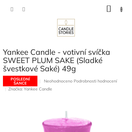
Přejít
NÁKU
na
obsah
KOŠÍK
Yankee Candle - votivní svíčka
SWEET PLUM SAKE (Sladké
švestkové Saké) 49g
POSLEDNÍ
Průměrné
Neohodnoceno
Podrobnosti hodnocení
ŠANCE
hodnocení
Značka:
Yankee Candle
produktu
je
0,0
z
5
hvězdiček.