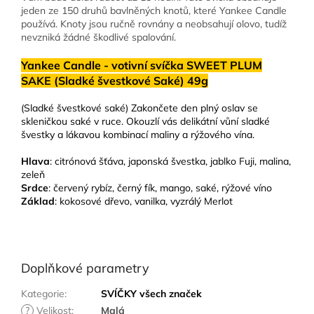
jeden ze 150 druhů bavlněných knotů, které Yankee Candle
používá. Knoty jsou ručně rovnány a neobsahují olovo, tudíž
nevzniká žádné škodlivé spalování.
Yankee Candle - votivní svíčka SWEET PLUM
SAKE (Sladké švestkové Saké) 49g
(Sladké švestkové saké) Zakončete den plný oslav se
skleničkou saké v ruce. Okouzlí vás delikátní vůní sladké
švestky a lákavou kombinací maliny a rýžového vína.
Hlava
: citrónová šťáva, japonská švestka, jablko Fuji, malina,
zeleň
Srdce
: červený rybíz, černý fík, mango, saké, rýžové víno
Základ
: kokosové dřevo, vanilka, vyzrálý Merlot
Doplňkové parametry
Kategorie
:
SVÍČKY všech značek
?
Velikost
:
Malá