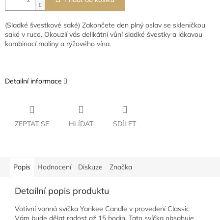
(Sladké švestkové saké) Zakončete den plný oslav se skleničkou
saké v ruce. Okouzlí vás delikátní vůní sladké švestky a lákavou
kombinací maliny a rýžového vína.
Detailní informace
ZEPTAT SE
HLÍDAT
SDÍLET
Popis
Hodnocení
Diskuze
Značka
Detailní popis produktu
Votivní vonná svíčka Yankee Candle v provedení Classic
Vám bude dělat radost až 15 hodin.
Tato svíčka obsahuje