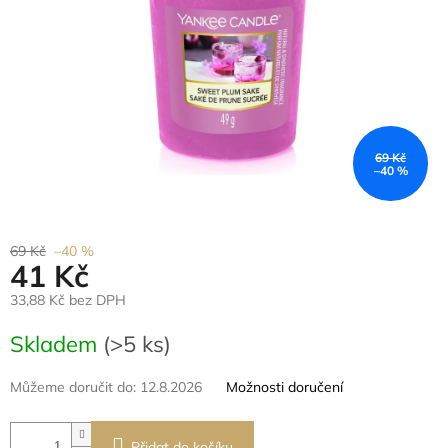
69 Kč
–40 %
69 Kč
–40 %
41 Kč
33,88 Kč bez DPH
Měrná
Skladem
(>5 ks)
cena:
Můžeme doručit do:
12.8.2026
Možnosti doručení
Přidat do košíku