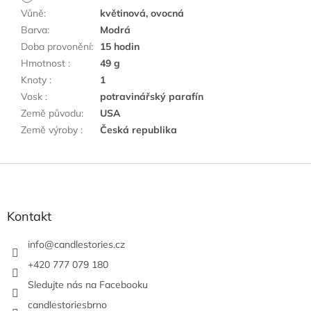
Vůně
:
květinová, ovocná
Barva
:
Modrá
Doba provonění
:
15 hodin
Hmotnost
:
49 g
Knoty
:
1
Vosk
:
potravinářský parafín
Země původu
:
USA
Země výroby
:
Česká republika
Z
á
p
a
Kontakt
t
í
info
@
candlestories.cz
+420 777 079 180
Sledujte nás na Facebooku
candlestoriesbrno