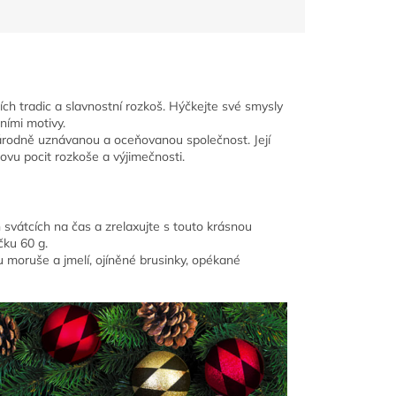
ch tradic a slavnostní rozkoš. Hýčkejte své smysly
ními motivy.
árodně uznávanou a oceňovanou společnost. Její
vu pocit rozkoše a výjimečnosti.
svátcích na čas a zrelaxujte s touto krásnou
ku 60 g.
 moruše a jmelí, ojíněné brusinky, opékané