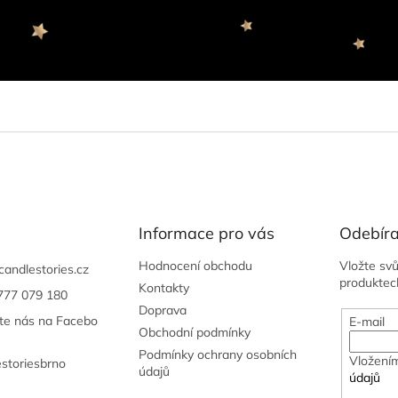
Informace pro vás
Odebíra
Hodnocení obchodu
Vložte sv
candlestories.cz
produktec
Kontakty
777 079 180
Doprava
jte nás na Facebo
E-mail
Obchodní podmínky
Podmínky ochrany osobních
Vložením
estoriesbrno
údajů
údajů