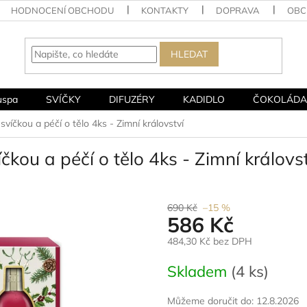
HODNOCENÍ OBCHODU
KONTAKTY
DOPRAVA
OBC
HLEDAT
uspa
SVÍČKY
DIFUZÉRY
KADIDLO
ČOKOLÁDA
víčkou a péčí o tělo 4ks - Zimní království
kou a péčí o tělo 4ks - Zimní královs
690 Kč
–15 %
586 Kč
484,30 Kč bez DPH
Měrná
Skladem
(4 ks)
cena:
Můžeme doručit do:
12.8.2026