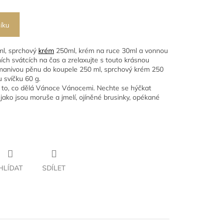
íku
ml, sprchový
krém
250ml, krém na ruce 30ml a vonnou
ích svátcích na čas a zrelaxujte s touto krásnou
anivou pěnu do koupele 250 ml, sprchový krém 250
 svíčku 60 g.
 to, co dělá Vánoce Vánocemi. Nechte se hýčkat
jako jsou moruše a jmelí, ojíněné brusinky, opékané
HLÍDAT
SDÍLET