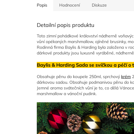
Popis
Hodnocení
Diskuze
Detailní popis produktu
Toto zimní pohádkové království nádherně voňavých
vůní opékaných marshmallow, ojíněné brusinky, mor
Rodinná firma Baylis & Harding byla založena v r
dárkové produkty jsou luxusně vyráběné, nádherně
Baylis & Harding Sada se svíčkou a péčí o t
Obsahuje pěnu do koupele 250ml, sprchový
krém
2
dárkovou sadou. Obsahuje podmanivou pěnu do kou
Jemné aroma svátečních vůní je to, co dělá Vánoce
marshmallow a vánoční pudink.