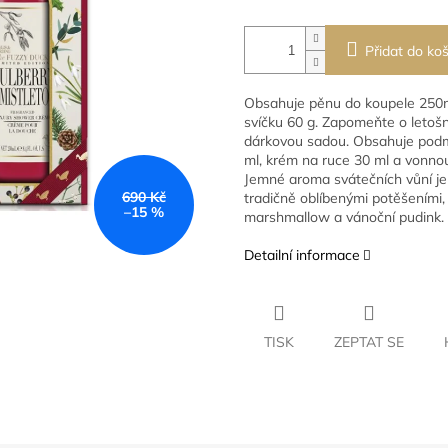
Přidat do koš
Obsahuje pěnu do koupele 250
svíčku 60 g. Zapomeňte o letošn
dárkovou sadou. Obsahuje podm
ml, krém na ruce 30 ml a vonnou
Jemné aroma svátečních vůní je
690 Kč
tradičně oblíbenými potěšeními, 
–15 %
marshmallow a vánoční pudink.
Detailní informace
TISK
ZEPTAT SE