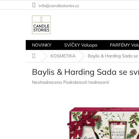
Přejít
info@candlestories.cz
na
obsah
NOVINKY
SVÍČKY Voluspa
PARFÉMY Vol
Domů
KOSMETIKA
Baylis & Harding Sada se s
Baylis & Harding Sada se svíč
Průměrné
Neohodnoceno
Podrobnosti hodnocení
hodnocení
produktu
je
0,0
z
5
hvězdiček.