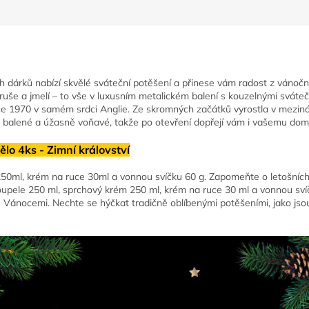
 dárků nabízí skvělé sváteční potěšení a přinese vám radost z vánoční
uše a jmelí – to vše v luxusním metalickém balení s kouzelnými sváteč
oce 1970 v samém srdci Anglie. Ze skromných začátků vyrostla v mezin
 balené a úžasně voňavé, takže po otevření dopřejí vám i vašemu domo
ělo 4ks - Zimní království
50ml, krém na ruce 30ml a vonnou svíčku 60 g. Zapomeňte o letošních 
pele 250 ml, sprchový krém 250 ml, krém na ruce 30 ml a vonnou svíč
 Vánocemi. Nechte se hýčkat tradičně oblíbenými potěšeními, jako jsou