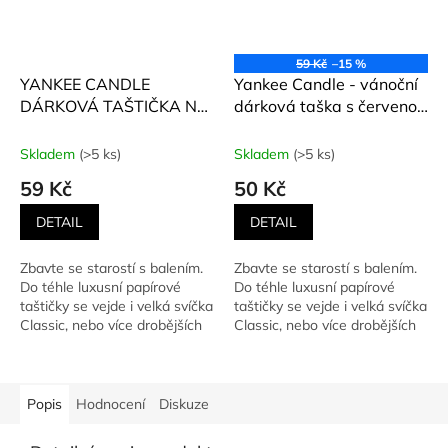
59 Kč
–15 %
YANKEE CANDLE
Yankee Candle - vánoční
DÁRKOVÁ TAŠTIČKA NA
dárková taška s červenou
JAKÝKOLIV PRODUKT
stuhou Snow Globe
Wonderland
Skladem
(>5 ks)
Skladem
(>5 ks)
59 Kč
50 Kč
DETAIL
DETAIL
Zbavte se starostí s balením.
Zbavte se starostí s balením.
Do téhle luxusní papírové
Do téhle luxusní papírové
taštičky se vejde i velká svíčka
taštičky se vejde i velká svíčka
Classic, nebo více drobějších
Classic, nebo více drobějších
provedení...
provedení...
Popis
Hodnocení
Diskuze