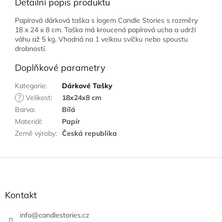
Detailní popis produktu
Papírová dárková taška s logem Candle Stories s rozměry
18 x 24 x 8 cm. Taška má kroucená papírová ucha a udrží
váhu až 5 kg. Vhodná na 1 velkou svíčku nebo spoustu
drobností.
Doplňkové parametry
Kategorie
:
Dárkové Tašky
?
Velikost
:
18x24x8 cm
Barva
:
Bílá
Materiál
:
Papír
Země výroby
:
Česká republika
Z
á
p
a
Kontakt
t
í
info
@
candlestories.cz