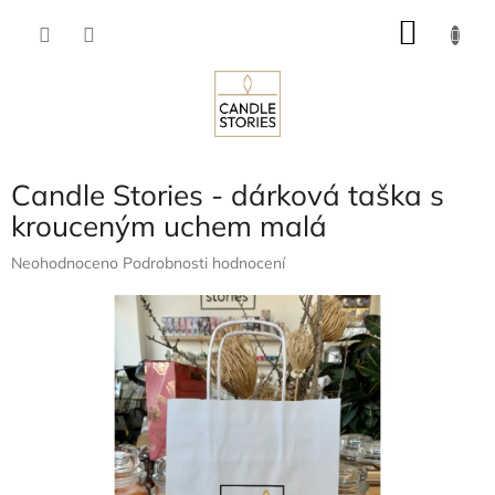
Přejít
NÁKU
na
obsah
KOŠÍK
Candle Stories - dárková taška s
krouceným uchem malá
Průměrné
Neohodnoceno
Podrobnosti hodnocení
hodnocení
produktu
je
0,0
z
5
hvězdiček.