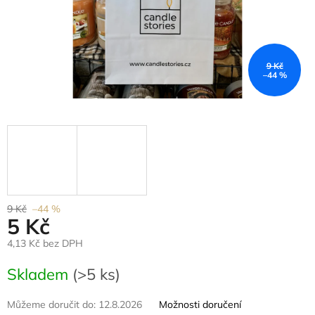
9 Kč
–44 %
9 Kč
–44 %
5 Kč
4,13 Kč bez DPH
Měrná
Skladem
(>5 ks)
cena:
Můžeme doručit do:
12.8.2026
Možnosti doručení