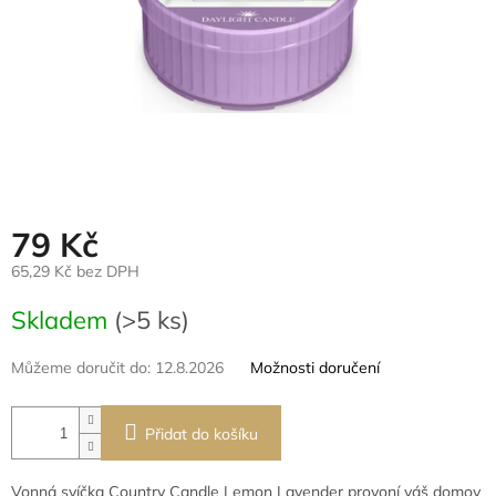
79 Kč
65,29 Kč bez DPH
Měrná
Skladem
(>5 ks)
cena:
Můžeme doručit do:
12.8.2026
Možnosti doručení
Přidat do košíku
Vonná svíčka Country Candle Lemon Lavender provoní váš domov