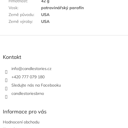
Hmotnost
:
42 g
Vosk
:
potravinářský parafín
Země původu
:
USA
Země výroby
:
USA
Z
á
p
a
Kontakt
t
í
info
@
candlestories.cz
+420 777 079 180
Sledujte nás na Facebooku
candlestoriesbrno
Informace pro vás
Hodnocení obchodu