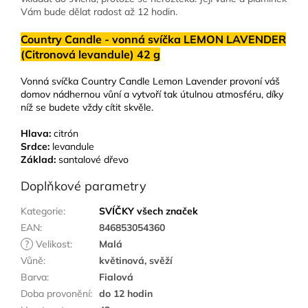
Vám bude dělat radost až 12 hodin.
Country Candle - vonná svíčka LEMON LAVENDER
(Citronová levandule) 42 g
Vonná svíčka Country Candle Lemon Lavender provoní váš
domov nádhernou vůní a vytvoří tak útulnou atmosféru, díky
níž se budete vždy cítit skvěle.
Hlava:
citrón
Srdce:
levandule
Základ:
santalové dřevo
Doplňkové parametry
Kategorie
:
SVÍČKY všech značek
EAN
:
846853054360
?
Velikost
:
Malá
Vůně
:
květinová, svěží
Barva
:
Fialová
Doba provonění
:
do 12 hodin