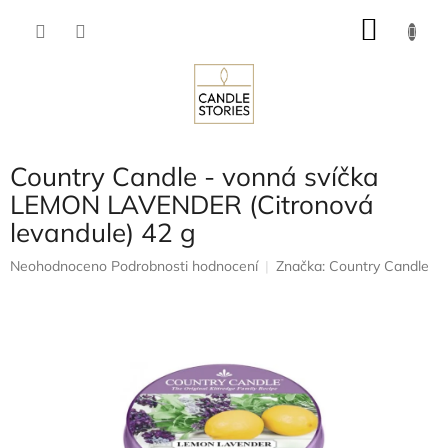
Přejít
NÁKU
na
obsah
KOŠÍK
Country Candle - vonná svíčka
LEMON LAVENDER (Citronová
levandule) 42 g
Průměrné
Neohodnoceno
Podrobnosti hodnocení
Značka:
Country Candle
hodnocení
produktu
je
0,0
z
5
hvězdiček.