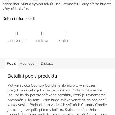
nádhernou vůní a vytvoří tak útulnou atmosféru, díky níž se budete
vždy cítit skvěle.
Detailní informace
ZEPTAT SE
HLÍDAT
SDÍLET
Popis
Hodnocení
Diskuze
Detailní popis produktu
Votivní svíčka Country Candle je skvělá pro vyzkoušení
nových vůní nebo jako cestovní svíčka. Parfémové esence
jsou zality do potravinářského parafínu, který je rovnoměrně
provoněn. Díky tomu Vám bude svíčka vonět až do poslední
kapky vosku. Praktické na votivních svíčkách Country Candle
je to, že je lze pálit přímo v kalíšku. Svíčku není potřeba
vkládat do svícnu, protože se neroztéká. Její vůně a plamínek