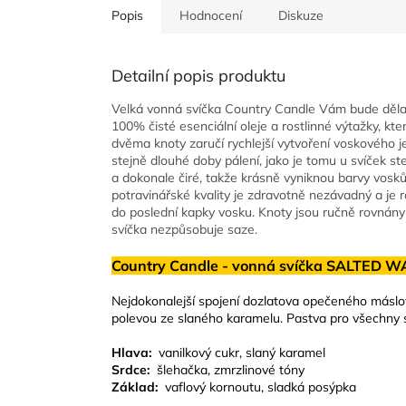
Popis
Hodnocení
Diskuze
Detailní popis produktu
Velká vonná svíčka Country Candle Vám bude dělat
100% čisté esenciální oleje a rostlinné výtažky, kter
dvěma knoty zaručí rychlejší vytvoření voskového j
stejně dlouhé doby pálení, jako je tomu u svíček st
a dokonale čiré, takže krásně vyniknou barvy vosků,
potravinářské kvality je zdravotně nezávadný a j
do poslední kapky vosku. Knoty jsou ručně rovnány 
svíčka nezpůsobuje saze.
Country Candle - vonná svíčka SALTED WA
Nejdokonalejší spojení dozlatova opečeného máslov
polevou ze slaného karamelu. Pastva pro všechny 
Hlava:
vanilkový cukr, slaný karamel
Srdce:
šlehačka, zmrzlinové tóny
Základ:
vaflový kornoutu, sladká posýpka