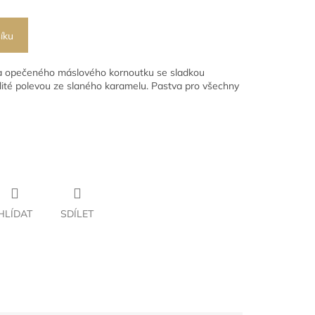
íku
va opečeného máslového kornoutku se sladkou
elité polevou ze slaného karamelu. Pastva pro všechny
HLÍDAT
SDÍLET