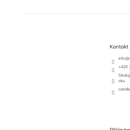
Z
á
p
a
t
Kontakt
í
info
@
+420 
Sledu
oku
candl
Přijímám