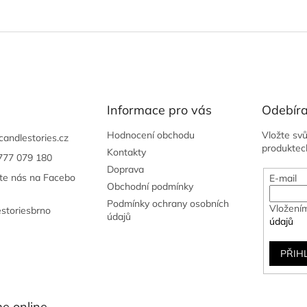
Informace pro vás
Odebíra
Hodnocení obchodu
Vložte sv
candlestories.cz
produktec
Kontakty
777 079 180
Doprava
jte nás na Facebo
E-mail
Obchodní podmínky
Podmínky ochrany osobních
Vložením
estoriesbrno
údajů
údajů
PŘIH
e online