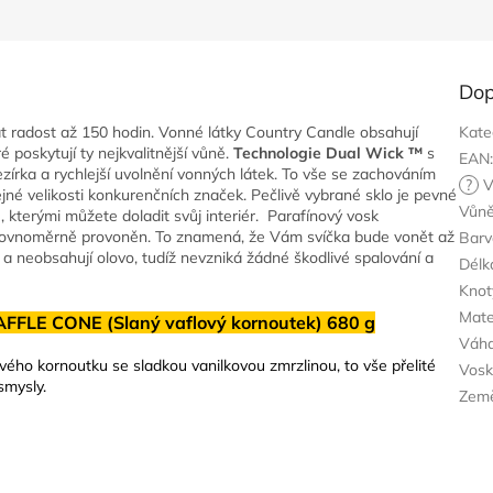
Dop
 radost až 150 hodin. Vonné látky Country Candle obsahují
Kate
é poskytují ty nejkvalitnější vůně.
Technologie Dual Wick ™
s
EAN
ezírka a rychlejší uvolnění vonných látek. To vše se zachováním
?
V
ejné velikosti konkurenčních značek. Pečlivě vybrané sklo je pevné
Vůn
 kterými můžete doladit svůj interiér.
Parafínový vosk
e rovnoměrně provoněn. To znamená, že Vám svíčka bude vonět až
Barv
a neobsahují olovo, tudíž nevzniká žádné škodlivé spalování a
Délk
Knot
Mate
FFLE CONE (Slaný vaflový kornoutek) 680 g
Váh
ého kornoutku se sladkou vanilkovou zmrzlinou, to vše přelité
Vos
smysly.
Zem