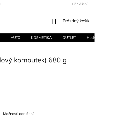
HODNÍ PODMÍNKY
PODMÍNKY OCHRANY OSOBNÍCH ÚDAJŮ
Přihlášení
NÁKUPNÍ
Prázdný košík
KOŠÍK
AUTO
KOSMETIKA
OUTLET
Hodnocení obcho
ový kornoutek) 680 g
Možnosti doručení