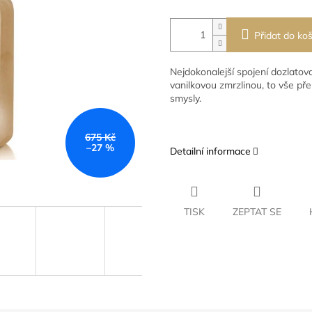
Přidat do koš
Nejdokonalejší spojení dozlato
vanilkovou zmrzlinou, to vše př
smysly.
675 Kč
–27 %
Detailní informace
TISK
ZEPTAT SE