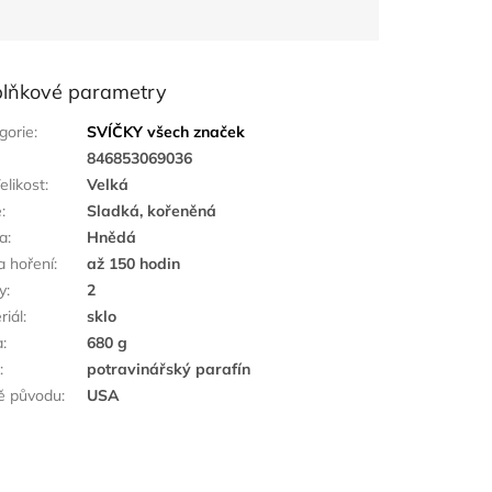
lňkové parametry
gorie
:
SVÍČKY všech značek
:
846853069036
elikost
:
Velká
ě
:
Sladká, kořeněná
a
:
Hnědá
a hoření
:
až 150 hodin
y
:
2
riál
:
sklo
a
:
680 g
k
:
potravinářský parafín
ě původu
:
USA