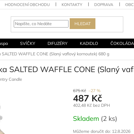
HODNOCENÍ OBCHODU
KONTAKTY
DOPRAVA
OBC
HLEDAT
uspa
SVÍČKY
DIFUZÉRY
KADIDLO
ČOKOLÁDA
ka SALTED WAFFLE CONE (Slaný vaflový kornoutek) 680 g
čka SALTED WAFFLE CONE (Slaný vafl
ntry Candle
675 Kč
–27 %
487 Kč
402,48 Kč bez DPH
Měrná
Skladem
(2 ks)
cena:
Můžeme doručit do:
12.8.2026