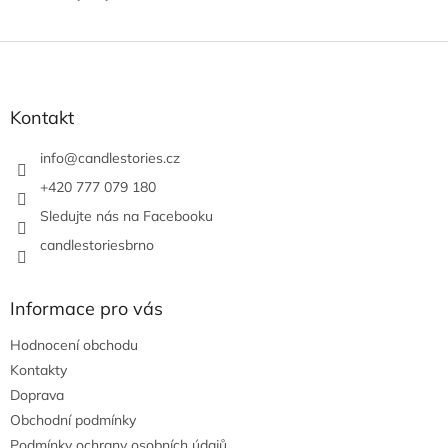
Z
á
p
a
Kontakt
t
í
info
@
candlestories.cz
+420 777 079 180
Sledujte nás na Facebooku
candlestoriesbrno
Informace pro vás
Hodnocení obchodu
Kontakty
Doprava
Obchodní podmínky
Podmínky ochrany osobních údajů