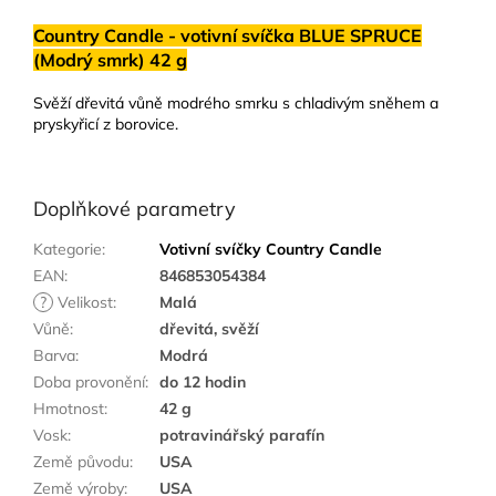
Country Candle - votivní svíčka BLUE SPRUCE
(Modrý smrk) 42 g
Svěží dřevitá vůně modrého smrku s chladivým sněhem a
pryskyřicí z borovice.
Doplňkové parametry
Kategorie
:
Votivní svíčky Country Candle
EAN
:
846853054384
?
Velikost
:
Malá
Vůně
:
dřevitá, svěží
Barva
:
Modrá
Doba provonění
:
do 12 hodin
Hmotnost
:
42 g
Vosk
:
potravinářský parafín
Země původu
:
USA
Země výroby
:
USA