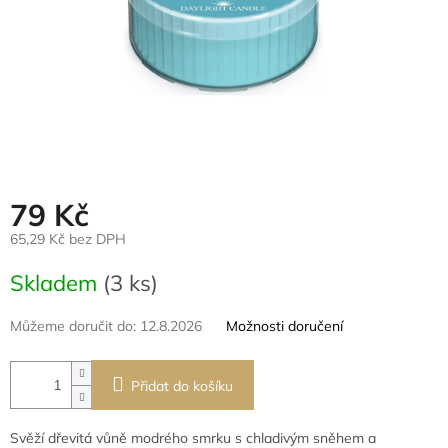
79 Kč
65,29 Kč bez DPH
Měrná
Skladem
(3 ks)
cena:
Můžeme doručit do:
12.8.2026
Možnosti doručení
Přidat do košíku
Svěží dřevitá vůně modrého smrku s chladivým sněhem a