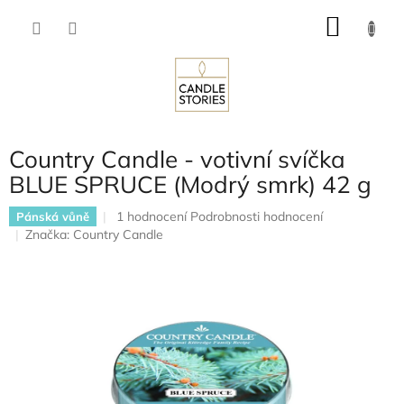
Přejít
NÁKU
na
obsah
KOŠÍK
Country Candle - votivní svíčka
BLUE SPRUCE (Modrý smrk) 42 g
Průměrné
1 hodnocení
Podrobnosti hodnocení
Pánská vůně
hodnocení
Značka:
Country Candle
produktu
je
5,0
z
5
hvězdiček.