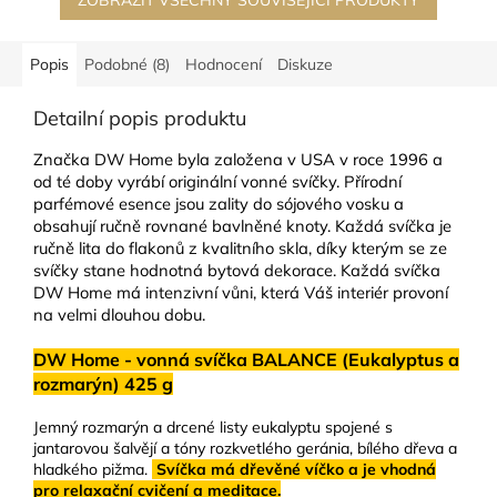
ZOBRAZIT VŠECHNY SOUVISEJÍCÍ PRODUKTY
Popis
Podobné (8)
Hodnocení
Diskuze
Detailní popis produktu
Značka DW Home byla založena v USA v roce 1996 a
od té doby vyrábí originální vonné svíčky. Přírodní
parfémové esence jsou zality do sójového vosku a
obsahují ručně rovnané bavlněné knoty. Každá svíčka je
ručně lita do flakonů z kvalitního skla, díky kterým se ze
svíčky stane hodnotná bytová dekorace. Každá svíčka
DW Home má intenzivní vůni, která Váš interiér provoní
na velmi dlouhou dobu.
DW Home - vonná svíčka BALANCE (Eukalyptus a
rozmarýn) 425 g
Jemný rozmarýn a drcené listy eukalyptu spojené s
jantarovou šalvějí a tóny rozkvetlého geránia, bílého dřeva a
hladkého pižma.
Svíčka má dřevěné víčko a je vhodná
pro relaxační cvičení a meditace.