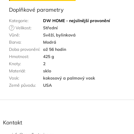
Doplňkové parametry
Kategorie
:
DW HOME - nejsilnější provonění
?
Velikost
:
Střední
Vůně
:
Svěží, bylinková
Barva
:
Modrá
Doba provonění
:
až 56 hodin
Hmotnost
:
425 g
Knoty
:
2
Materiál
:
sklo
Vosk
:
kokosový a palmový vosk
Země původu
:
USA
Z
á
p
a
Kontakt
t