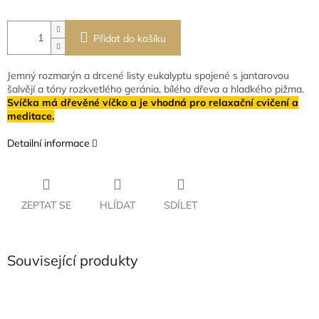
Přidat do košíku
Jemný rozmarýn a drcené listy eukalyptu spojené s jantarovou
šalvějí a tóny rozkvetlého geránia, bílého dřeva a hladkého pižma.
Svíčka má dřevěné víčko a je vhodná pro relaxační cvičení a
meditace.
Detailní informace
ZEPTAT SE
HLÍDAT
SDÍLET
Související produkty