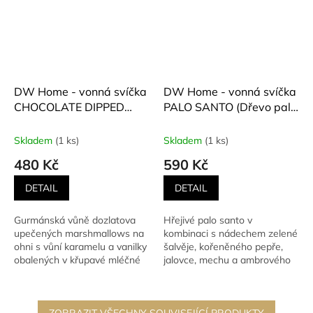
DW Home - vonná svíčka
DW Home - vonná svíčka
CHOCOLATE DIPPED
PALO SANTO (Dřevo palo
MARSHMALLOWS
santo) 425 g
(Marshmallows v
Skladem
(1 ks)
Skladem
(1 ks)
čokoládě) 256 g
480 Kč
590 Kč
DETAIL
DETAIL
Gurmánská vůně dozlatova
Hřejivé palo santo v
upečených marshmallows na
kombinaci s nádechem zelené
ohni s vůní karamelu a vanilky
šalvěje, kořeněného pepře,
obalených v křupavé mléčné
jalovce, mechu a ambrového
čokoládě.
dřeva. Svíčka má plechové...