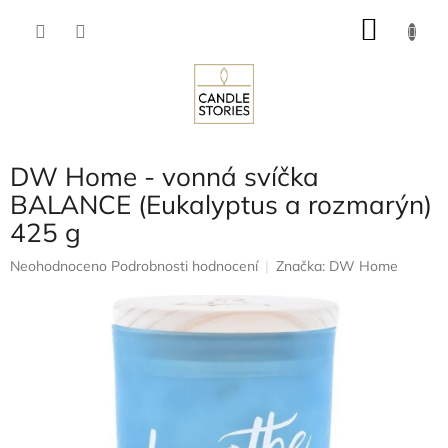
Přejít
NÁKU
na
obsah
KOŠÍK
DW Home - vonná svíčka
BALANCE (Eukalyptus a rozmarýn)
425 g
Průměrné
Neohodnoceno
Podrobnosti hodnocení
Značka:
DW Home
hodnocení
produktu
je
0,0
z
5
hvězdiček.