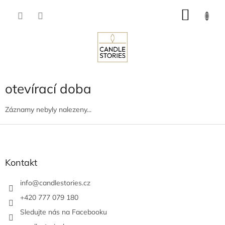
Přejít
NÁKU
na
obsah
KOŠÍK
otevírací doba
Záznamy nebyly nalezeny...
Z
á
p
a
Kontakt
t
í
info
@
candlestories.cz
+420 777 079 180
Sledujte nás na Facebooku