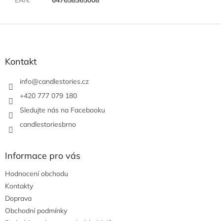
Z
á
p
a
Kontakt
t
í
info
@
candlestories.cz
+420 777 079 180
Sledujte nás na Facebooku
candlestoriesbrno
Informace pro vás
Hodnocení obchodu
Kontakty
Doprava
Obchodní podmínky