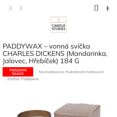
Přejít
NÁKU
na
obsah
KOŠÍK
PADDYWAX – vonná svíčka
CHARLES DICKENS (Mandarinka,
Jalovec, Hřebíček) 184 G
POSLEDNÍ
Průměrné
Neohodnoceno
Podrobnosti hodnocení
ŠANCE
hodnocení
Značka:
Paddywax
produktu
je
0,0
z
5
hvězdiček.