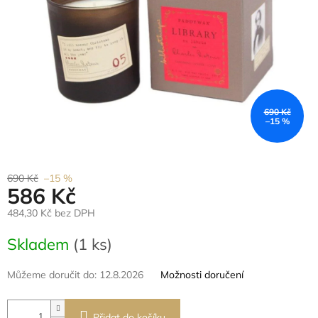
690 Kč
–15 %
690 Kč
–15 %
586 Kč
484,30 Kč bez DPH
Měrná
Skladem
(1 ks)
cena:
Můžeme doručit do:
12.8.2026
Možnosti doručení
Přidat do košíku