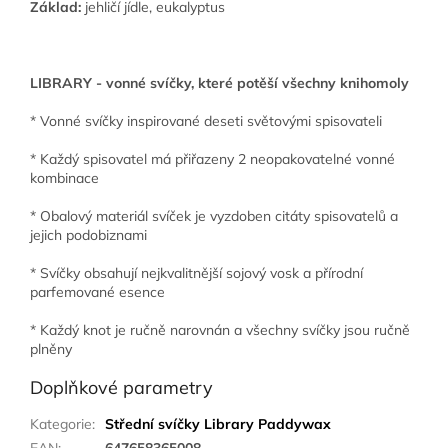
Základ:
jehličí jídle, eukalyptus
LIBRARY - vonné svíčky, které potěší všechny knihomoly
* Vonné svíčky inspirované deseti světovými spisovateli
* Každý spisovatel má přiřazeny 2 neopakovatelné vonné
kombinace
* Obalový materiál svíček je vyzdoben citáty spisovatelů a
jejich podobiznami
* Svíčky obsahují nejkvalitnější sojový vosk a přírodní
parfemované esence
* Každý knot je ručně narovnán a všechny svíčky jsou ručně
plněny
Doplňkové parametry
Kategorie
:
Střední svíčky Library Paddywax
EAN
:
647658365008