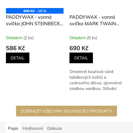
690 Kč
–15 %
PADDYWAX - vonná
PADDYWAX - vonná
svíčka JOHN STEINBECK
svíčka MARK TWAIN
(Pálená bříza a ambra)
(Tabákový květ, vanillka)
184 g
184 g
Skladem
(2 ks)
Skladem
(5 ks)
586 Kč
690 Kč
DETAIL
DETAIL
Omamně kouřová vůně
tabákových květů a
cedrového dřeva, zjemněná
sladkou vanilkou. Střední
vonná svíčka je zabalena do...
ZOBRAZIT VŠECHNY SOUVISEJÍCÍ PRODUKTY
Popis
Hodnocení
Diskuze