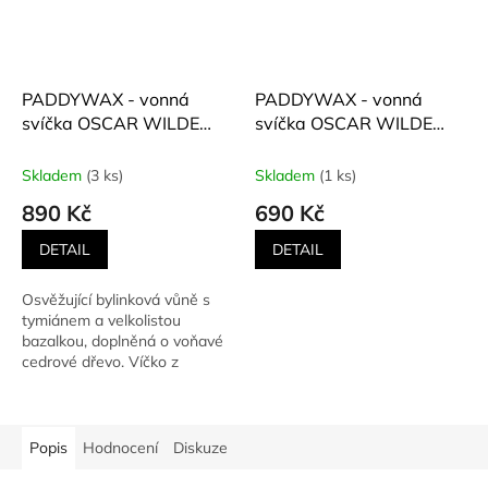
PADDYWAX - vonná
PADDYWAX - vonná
svíčka OSCAR WILDE
svíčka OSCAR WILDE
(Cedrové dřevo, tymián,
(Cedrové dřevo, tymián,
bazalka) 453 g
bazalka) 184 g
Skladem
(3 ks)
Skladem
(1 ks)
890 Kč
690 Kč
DETAIL
DETAIL
Osvěžující bylinková vůně s
tymiánem a velkolistou
bazalkou, doplněná o voňavé
cedrové dřevo. Víčko z
flakonu svíčky je...
Popis
Hodnocení
Diskuze