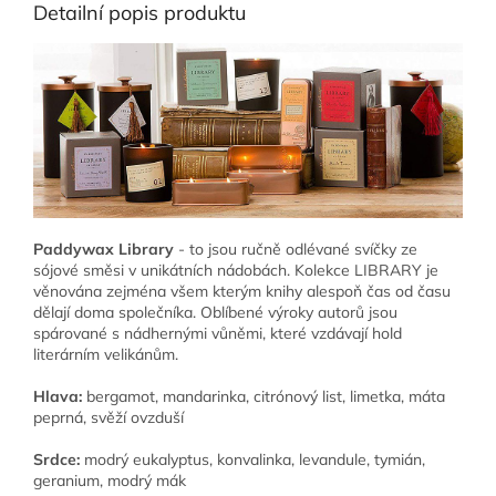
Detailní popis produktu
Paddywax Library
- to jsou ručně odlévané svíčky ze
sójové směsi v unikátních nádobách. Kolekce LIBRARY je
věnována zejména všem kterým knihy alespoň čas od času
dělají doma společníka. Oblíbené výroky autorů jsou
spárované s nádhernými vůněmi, které vzdávají hold
literárním velikánům.
Hlava:
bergamot, mandarinka, citrónový list, limetka, máta
peprná, svěží ovzduší
Srdce:
modrý eukalyptus, konvalinka, levandule, tymián,
geranium, modrý mák