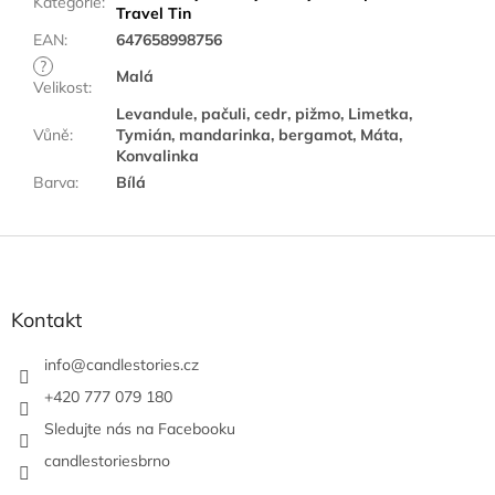
Kategorie
:
Travel Tin
EAN
:
647658998756
?
Malá
Velikost
:
Levandule, pačuli, cedr, pižmo, Limetka,
Vůně
:
Tymián, mandarinka, bergamot, Máta,
Konvalinka
Barva
:
Bílá
Z
á
p
a
Kontakt
t
í
info
@
candlestories.cz
+420 777 079 180
Sledujte nás na Facebooku
candlestoriesbrno