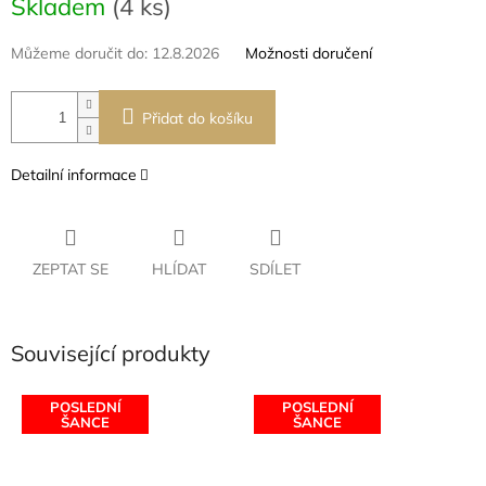
Skladem
(4 ks)
cena:
Můžeme doručit do:
12.8.2026
Možnosti doručení
Přidat do košíku
Detailní informace
ZEPTAT SE
HLÍDAT
SDÍLET
Související produkty
POSLEDNÍ
POSLEDNÍ
ŠANCE
ŠANCE