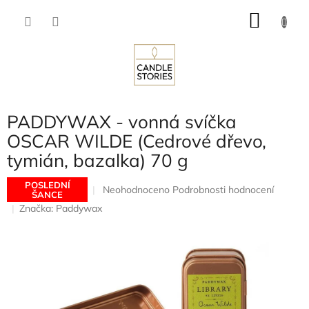
Přejít
NÁKU
na
obsah
KOŠÍK
PADDYWAX - vonná svíčka
OSCAR WILDE (Cedrové dřevo,
tymián, bazalka) 70 g
POSLEDNÍ
Průměrné
Neohodnoceno
Podrobnosti hodnocení
ŠANCE
hodnocení
Značka:
Paddywax
produktu
je
0,0
z
5
hvězdiček.