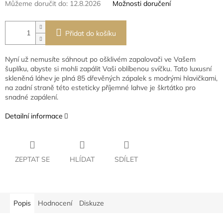
Můžeme doručit do:
12.8.2026
Možnosti doručení
Přidat do košíku
Nyní už nemusíte sáhnout po ošklivém zapalovači ve Vašem
šuplíku, abyste si mohli zapálit Vaši oblíbenou svíčku. Tato luxusní
skleněná láhev je plná 85 dřevěných zápalek s modrými hlavičkami,
na zadní straně této esteticky příjemné lahve je škrtátko pro
snadné zapálení.
Detailní informace
ZEPTAT SE
HLÍDAT
SDÍLET
Popis
Hodnocení
Diskuze