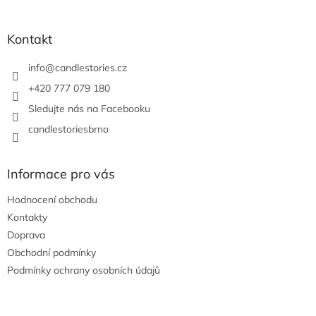
á
p
a
Kontakt
t
í
info
@
candlestories.cz
+420 777 079 180
Sledujte nás na Facebooku
candlestoriesbrno
Informace pro vás
Hodnocení obchodu
Kontakty
Doprava
Obchodní podmínky
Podmínky ochrany osobních údajů