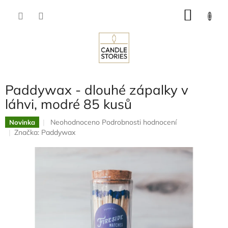
Přejít
NÁKU
na
obsah
KOŠÍK
Paddywax - dlouhé zápalky v
láhvi, modré 85 kusů
Průměrné
Neohodnoceno
Podrobnosti hodnocení
Novinka
hodnocení
Značka:
Paddywax
produktu
je
0,0
z
5
hvězdiček.