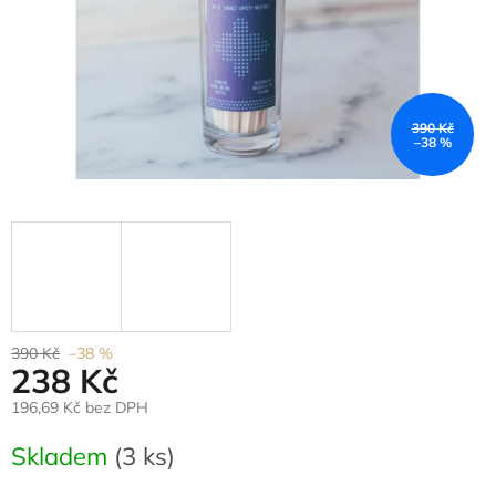
390 Kč
–38 %
390 Kč
–38 %
238 Kč
196,69 Kč bez DPH
Měrná
Skladem
(3 ks)
cena: