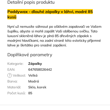
Detailní popis produktu
Paddywax - dlouhé zápalky v láhvi, modré 85
kusů
Nyní už nemusíte sáhnout po ošklivém zapalovači ve Vašem
šuplíku, abyste si mohli zapálit Vaši oblíbenou svíčku. Tato
luxusní skleněná láhev je plná 85 dřevěných zápalek s
modrými hlavičkami, na zadní straně této esteticky příjemné
lahve je škrtátko pro snadné zapálení.
Doplňkové parametry
Kategorie
:
Zápalky
EAN
:
647658026442
?
Velikost
:
Velká
Barva
:
Modrá
Materiál
:
Sklo, korek
Počet kusů
:
85
Z