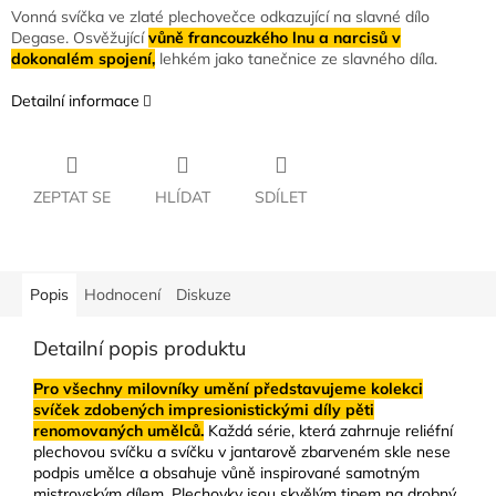
Vonná svíčka ve zlaté plechovečce odkazující na slavné dílo
Degase. Osvěžující
vůně francouzkého lnu a narcisů v
dokonalém spojení,
lehkém jako tanečnice ze slavného díla.
Detailní informace
ZEPTAT SE
HLÍDAT
SDÍLET
Popis
Hodnocení
Diskuze
Detailní popis produktu
Pro
všechny
milovníky umění představujeme kolekci
svíček zdobených impresionistickými díly pěti
renomovaných umělců.
Každá série, která zahrnuje reliéfní
plechovou svíčku a svíčku v jantarově zbarveném skle nese
podpis umělce a obsahuje vůně inspirované samotným
mistrovským dílem. Plechovky jsou skvělým tipem na drobný