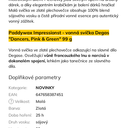
dárek, a díky elegantním krabičkám je balení dárků hračka!
Malá svíčka ve zlaté plechovečce obsahuje 100% blend
sójového vosku a čistě přírodní vonné esence pro autentický
vonný zážitek.
Paddywax Impressionst - vonná svíčka Degas
"Dancers, Pink & Green" 99 g
Vonná svíčka ve zlaté plechovečce odkazující na slavné dílo
Degase. Osvěžující
vůně francouzkého lnu a narcisů v
dokonalém spojení,
lehkém jako tanečnice ze slavného
díla.
Doplňkové parametry
Kategorie
:
NOVINKY
EAN
:
647658387451
?
Velikost
:
Malá
Barva
:
Zlatá
Doba hoření
:
25 h
Druh vosku
:
sójový