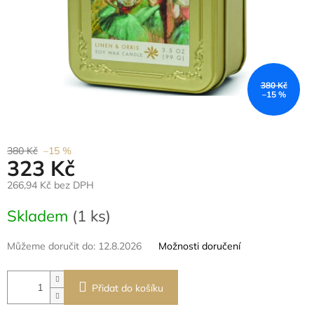
380 Kč
–15 %
380 Kč
–15 %
323 Kč
266,94 Kč bez DPH
Měrná
Skladem
(1 ks)
cena:
Můžeme doručit do:
12.8.2026
Možnosti doručení
Přidat do košíku