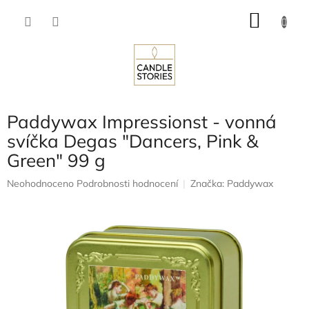
Přejít
NÁKU
na
obsah
KOŠÍK
Paddywax Impressionst - vonná
svíčka Degas "Dancers, Pink &
Green" 99 g
Průměrné
Neohodnoceno
Podrobnosti hodnocení
Značka:
Paddywax
hodnocení
produktu
je
0,0
z
5
hvězdiček.