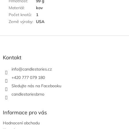
Hmotnost
:
99 g
Materiál
:
kov
Počet knotů
:
1
Země výroby
:
USA
Z
á
p
a
Kontakt
t
í
info
@
candlestories.cz
+420 777 079 180
Sledujte nás na Facebooku
candlestoriesbrno
Informace pro vás
Hodnocení obchodu