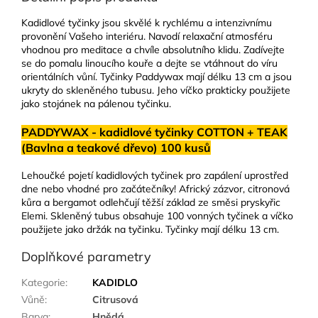
Kadidlové tyčinky jsou skvělé k rychlému a intenzivnímu
provonění Vašeho interiéru. Navodí relaxační atmosféru
vhodnou pro meditace a chvíle absolutního klidu. Zadívejte
se do pomalu linoucího kouře a dejte se vtáhnout do víru
orientálních vůní. Tyčinky Paddywax mají délku 13 cm a jsou
ukryty do skleněného tubusu. Jeho víčko prakticky použijete
jako stojánek na pálenou tyčinku.
PADDYWAX - kadidlové tyčinky COTTON + TEAK
(Bavlna a teakové dřevo) 100 kusů
Lehoučké pojetí kadidlových tyčinek pro zapálení uprostřed
dne nebo vhodné pro začátečníky! Africký zázvor, citronová
kůra a bergamot odlehčují těžší základ ze směsi pryskyřic
Elemi. Skleněný tubus obsahuje 100 vonných tyčinek a víčko
použijete jako držák na tyčinku. Tyčinky mají délku 13 cm.
Doplňkové parametry
Kategorie
:
KADIDLO
Vůně
:
Citrusová
Barva
:
Hnědá