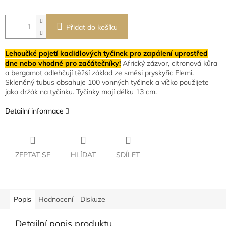
Přidat do košíku
Lehoučké pojetí kadidlových tyčinek pro zapálení uprostřed
dne nebo vhodné pro začátečníky!
Africký zázvor, citronová kůra
a bergamot odlehčují těžší základ ze směsi pryskyřic Elemi.
Skleněný tubus obsahuje 100 vonných tyčinek a víčko použijete
jako držák na tyčinku. Tyčinky mají délku 13 cm.
Detailní informace
ZEPTAT SE
HLÍDAT
SDÍLET
Popis
Hodnocení
Diskuze
Detailní popis produktu