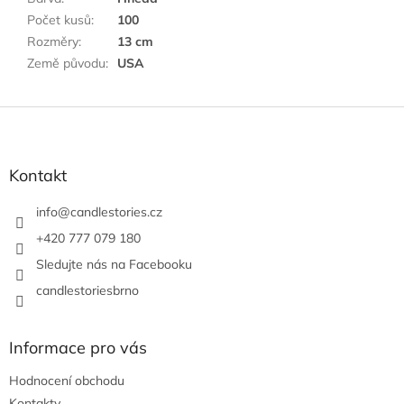
Počet kusů
:
100
Rozměry
:
13 cm
Země původu
:
USA
Z
á
p
a
Kontakt
t
í
info
@
candlestories.cz
+420 777 079 180
Sledujte nás na Facebooku
candlestoriesbrno
Informace pro vás
Hodnocení obchodu
Kontakty