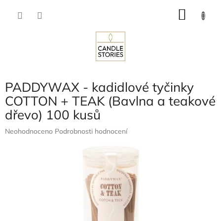
Přejít
NÁKU
na
obsah
KOŠÍK
PADDYWAX - kadidlové tyčinky
COTTON + TEAK (Bavlna a teakové
dřevo) 100 kusů
Průměrné
Neohodnoceno
Podrobnosti hodnocení
hodnocení
produktu
je
0,0
z
5
hvězdiček.