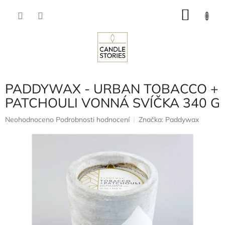
Přejít
NÁKU
na
obsah
KOŠÍK
PADDYWAX - URBAN TOBACCO +
PATCHOULI VONNÁ SVÍČKA 340 G
Průměrné
Neohodnoceno
Podrobnosti hodnocení
Značka:
Paddywax
hodnocení
produktu
je
0,0
z
5
hvězdiček.