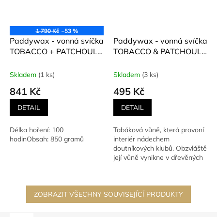
1 790 Kč
–53 %
Paddywax - vonná svíčka
Paddywax - vonná svíčka
TOBACCO + PATCHOULI
TOBACCO & PATCHOULI
(Tabák a Patčuli) 850 g
(Tabák a pačuli) 226 g
Skladem
(1 ks)
Skladem
(3 ks)
841 Kč
495 Kč
DETAIL
DETAIL
Délka hoření: 100
Tabáková vůně, která provoní
hodinObsah: 850 gramů
interiér nádechem
doutníkových klubů. Obzvláště
její vůně vynikne v dřevěných
interiérech, kde také...
ZOBRAZIT VŠECHNY SOUVISEJÍCÍ PRODUKTY