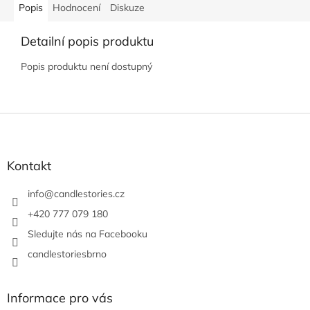
Popis
Hodnocení
Diskuze
Detailní popis produktu
Popis produktu není dostupný
Z
á
p
a
Kontakt
t
í
info
@
candlestories.cz
+420 777 079 180
Sledujte nás na Facebooku
candlestoriesbrno
Informace pro vás