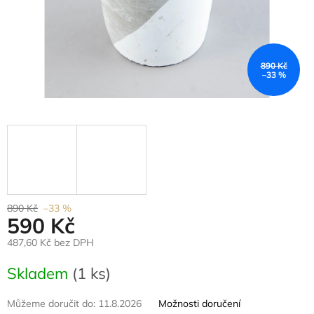
890 Kč
–33 %
890 Kč
–33 %
590 Kč
487,60 Kč bez DPH
Měrná
Skladem
(1 ks)
cena:
Můžeme doručit do:
11.8.2026
Možnosti doručení