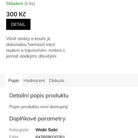
340 g
Skladem
(1 ks)
300 Kč
DETAIL
Vůně ambry a kouře je
dokonalou harmonii mezi
teplem a tajemstvím. Ambra s
jemně sladkými, dřevitými
tóny se spojuje s kouřovým...
Popis
Hodnocení
Diskuze
Detailní popis produktu
Popis produktu není dostupný
Doplňkové parametry
Kategorie
:
Wabi Sabi
EAN
:
647658020761