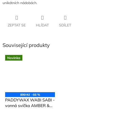
unikátních nádobách.
ZEPTAT SE
HLÍDAT
SDÍLET
Související produkty
Novinka
890 Kč
–66 %
PADDYWAX WABI SABI -
vonná svíčka AMBER &
SMOKE (Ambra a kouř)