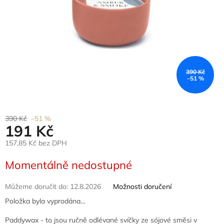
390 Kč
–51 %
390 Kč
–51 %
191 Kč
157,85 Kč bez DPH
Měrná
Momentálně nedostupné
cena:
Můžeme doručit do:
12.8.2026
Možnosti doručení
Položka byla vyprodána…
Paddywax - to jsou ručně odlévané svíčky ze sójové směsi v