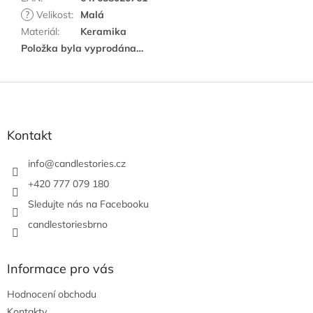
?
Velikost
:
Malá
Materiál
:
Keramika
Položka byla vyprodána…
Z
á
p
a
Kontakt
t
í
info
@
candlestories.cz
+420 777 079 180
Sledujte nás na Facebooku
candlestoriesbrno
Informace pro vás
Hodnocení obchodu
Kontakty