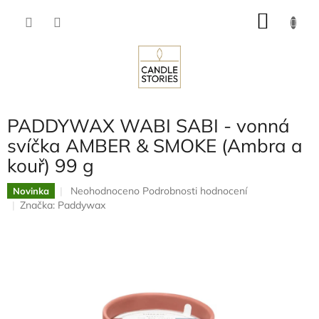
Přejít
NÁKU
na
obsah
KOŠÍK
PADDYWAX WABI SABI - vonná
svíčka AMBER & SMOKE (Ambra a
kouř) 99 g
Průměrné
Neohodnoceno
Podrobnosti hodnocení
Novinka
hodnocení
Značka:
Paddywax
produktu
je
0,0
z
5
hvězdiček.