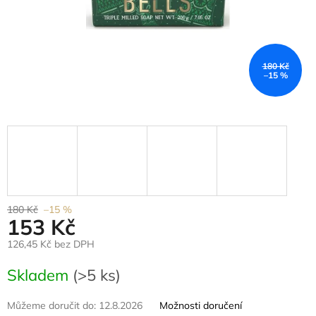
180 Kč
–15 %
180 Kč
–15 %
153 Kč
126,45 Kč bez DPH
Měrná
Skladem
(>5 ks)
cena:
Můžeme doručit do:
12.8.2026
Možnosti doručení