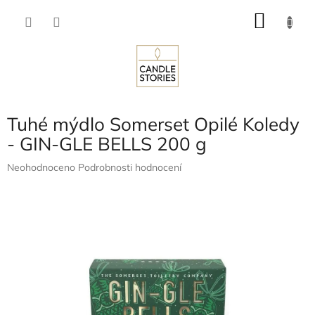
Přejít
NÁKU
na
obsah
KOŠÍK
Tuhé mýdlo Somerset Opilé Koledy
- GIN-GLE BELLS 200 g
Průměrné
Neohodnoceno
Podrobnosti hodnocení
hodnocení
produktu
je
0,0
z
5
hvězdiček.