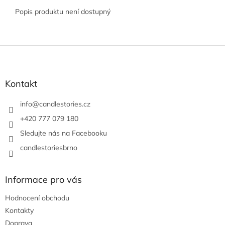
Popis produktu není dostupný
Z
á
p
a
Kontakt
t
í
info
@
candlestories.cz
+420 777 079 180
Sledujte nás na Facebooku
candlestoriesbrno
Informace pro vás
Hodnocení obchodu
Kontakty
Doprava