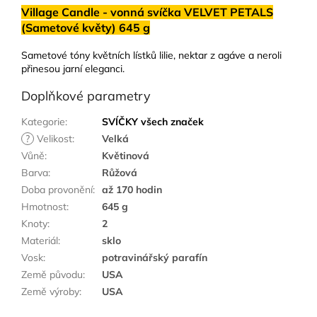
Village Candle - vonná svíčka VELVET PETALS
(Sametové květy) 645 g
Sametové tóny květních lístků lilie, nektar z agáve a neroli
přinesou jarní eleganci.
Doplňkové parametry
Kategorie
:
SVÍČKY všech značek
?
Velikost
:
Velká
Vůně
:
Květinová
Barva
:
Růžová
Doba provonění
:
až 170 hodin
Hmotnost
:
645 g
Knoty
:
2
Materiál
:
sklo
Vosk
:
potravinářský parafín
Země původu
:
USA
Země výroby
:
USA