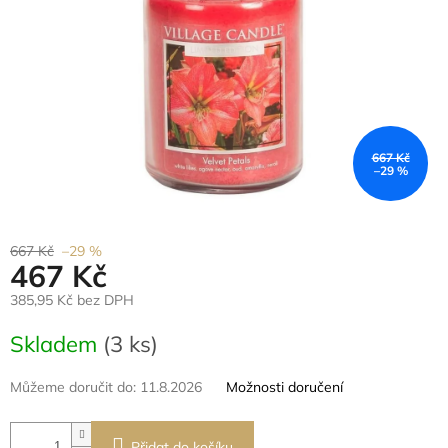
667 Kč
–29 %
667 Kč
–29 %
467 Kč
385,95 Kč bez DPH
Měrná
Skladem
(3 ks)
cena:
Můžeme doručit do:
11.8.2026
Možnosti doručení
Přidat do košíku