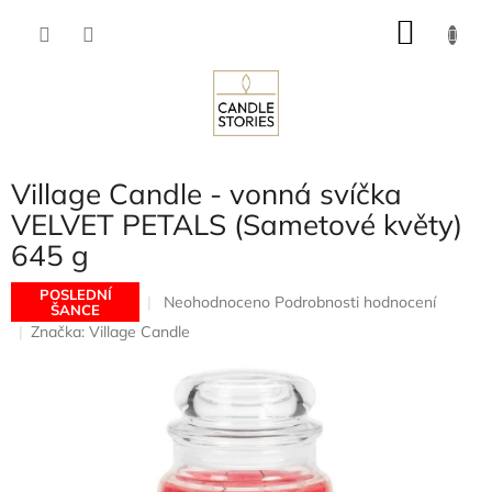
Přejít
NÁKU
na
obsah
KOŠÍK
Village Candle - vonná svíčka
VELVET PETALS (Sametové květy)
645 g
POSLEDNÍ
Průměrné
Neohodnoceno
Podrobnosti hodnocení
ŠANCE
hodnocení
Značka:
Village Candle
produktu
je
0,0
z
5
hvězdiček.