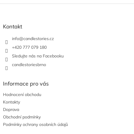
Z
á
p
a
Kontakt
t
í
info
@
candlestories.cz
+420 777 079 180
Sledujte nás na Facebooku
candlestoriesbrno
Informace pro vás
Hodnocení obchodu
Kontakty
Doprava
Obchodní podmínky
Podmínky ochrany osobních údajů