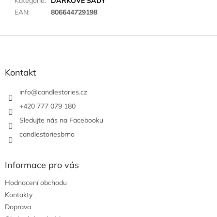
Kategorie
:
DÁRKOVÉ SADY
EAN
:
806644729198
Z
á
p
a
Kontakt
t
í
info
@
candlestories.cz
+420 777 079 180
Sledujte nás na Facebooku
candlestoriesbrno
Informace pro vás
Hodnocení obchodu
Kontakty
Doprava