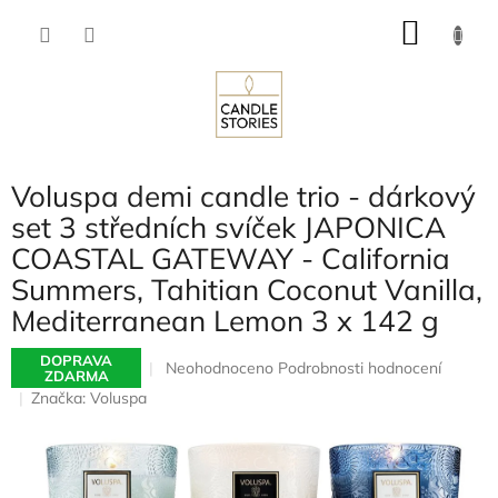
Přejít
NÁKU
na
obsah
KOŠÍK
Voluspa demi candle trio - dárkový
set 3 středních svíček JAPONICA
COASTAL GATEWAY - California
Summers, Tahitian Coconut Vanilla,
Mediterranean Lemon 3 x 142 g
DOPRAVA
Průměrné
Neohodnoceno
Podrobnosti hodnocení
ZDARMA
hodnocení
Značka:
Voluspa
produktu
je
0,0
z
5