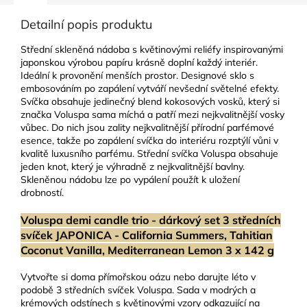
Detailní popis produktu
Střední skleněná nádoba s květinovými reliéfy inspirovanými
japonskou výrobou papíru krásně doplní každý interiér.
Ideální k provonění menších prostor. Designové sklo s
embosováním po zapálení vytváří nevšední světelné efekty.
Svíčka obsahuje jedinečný blend kokosových vosků, který si
značka Voluspa sama míchá a patří mezi nejkvalitnější vosky
vůbec. Do nich jsou zality nejkvalitnější přírodní parfémové
esence, takže po zapálení svíčka do interiéru rozptýlí vůni v
kvalitě luxusního parfému. Střední svíčka Voluspa obsahuje
jeden knot, který je výhradně z nejkvalitnější bavlny.
Skleněnou nádobu lze po vypálení použít k uložení
drobností.
Voluspa demi candle trio - dárkový set 3 středních
svíček JAPONICA - California Summers, Tahitian
Coconut Vanilla, Mediterranean Lemon 3 x 142 g
Vytvořte si doma přímořskou oázu nebo darujte léto v
podobě 3 středních svíček Voluspa. Sada v modrých a
krémových odstínech s květinovými vzory odkazující na