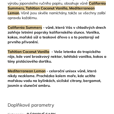
výrobu japonského ručního papíru, obsahuje vůně
California
Summers, Tahitian Coconut Vanilla, Mediterranean
Lemon
.
Vůně jsou skvěle namíchány, takže se všechny zalíbí
opravdu každému.
California Summers
- vůně, která Vás v chladivých dnech
zahřeje letními paprsky kalifornského slunce. Vanilka,
kokos, mořská sůl a teakové dřevo s o to postarají od
prvního přivonění.
Tahitian Coconut Vanilla
- Vaše letenka do tropického
ráje, kde voní broskvový nektar, tahitská vanilka, kokos a
tóny pistáciového dortíku.
Mediterranean Lemon
- celoroční unisex vůně, která
nikdy nezklame. Procházka kolem moře, kde ucítíte
mořskou vodu na bylinkách, sicilské citrony, bergamot,
jasmín a sluneční ambru.
Doplňkové parametry