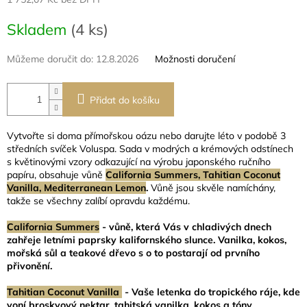
Měrná
Skladem
(4 ks)
cena:
Můžeme doručit do:
12.8.2026
Možnosti doručení
Přidat do košíku
Vytvořte si doma přímořskou oázu nebo darujte léto v podobě 3
středních svíček Voluspa. Sada v modrých a krémových odstínech
s květinovými vzory odkazující na výrobu japonského ručního
papíru, obsahuje vůně
California Summers, Tahitian Coconut
Vanilla, Mediterranean Lemon
.
Vůně jsou skvěle
namíchány,
takže se všechny zalíbí opravdu každému.
California Summers
- vůně, která Vás v chladivých dnech
zahřeje letními paprsky kalifornského slunce. Vanilka, kokos,
mořská sůl a teakové dřevo s o to postarají od prvního
přivonění.
Tahitian Coconut Vanilla
- Vaše letenka do tropického ráje, kde
voní broskvový nektar, tahitská vanilka, kokos a tóny