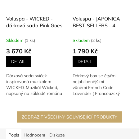
Voluspa - WICKED -
Voluspa - JAPONICA
dárková sada Pink Goes
BEST-SELLERS - 4
Good With Green Candle
PEDESTAL CANDLE GIFT
Duo Set - Perfectly Pink
SET (Set 4
Skladem
(1 ks)
Skladem
(2 ks)
Yuzu + Bewitching
bestsellerových svíček)
3 670 Kč
1 790 Kč
Banyan Forest 2 x 241 g
+ zlaté nůžky na knot s
DETAIL
DETAIL
logem VOLUSPA
Dárková sada svíček
Dárkový box se čtyřmi
inspirovaná muzikálem
nejoblíbenějšími
WICKED. Muzikál Wicked,
vůněmi French Cade
napsaný na základě románu
Lavender ( Francouzský
Gregoryho Maguirea (1995),...
jalovec levandule), Baltic
Amber (Vanilková...
ZOBRAZIT VŠECHNY SOUVISEJÍCÍ PRODUKTY
Popis
Hodnocení
Diskuze