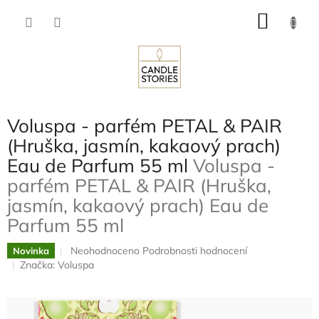
Přejít
NÁKU
na
obsah
KOŠÍK
Voluspa - parfém PETAL & PAIR
(Hruška, jasmín, kakaový prach)
Eau de Parfum 55 ml
Voluspa -
parfém PETAL & PAIR (Hruška,
jasmín, kakaový prach) Eau de
Parfum 55 ml
Průměrné
Neohodnoceno
Podrobnosti hodnocení
Novinka
hodnocení
Značka:
Voluspa
produktu
je
0,0
z