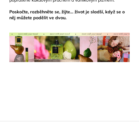
poprášené kakaovým prachem a vanilkovým pižmem.
Poskočte, rozběhněte se, žijte… život je sladší, když se o
něj můžete podělit ve dvou.
Z
á
p