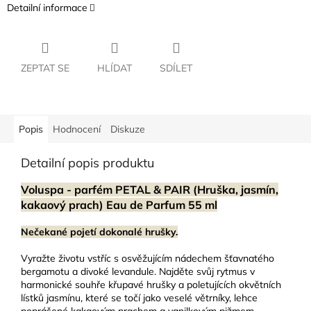
Detailní informace
ZEPTAT SE
HLÍDAT
SDÍLET
Popis
Hodnocení
Diskuze
Detailní popis produktu
Voluspa - parfém PETAL & PAIR (Hruška, jasmín,
kakaový prach) Eau de Parfum 55 ml
Nečekané pojetí dokonalé hrušky.
Vyražte životu vstříc s osvěžujícím nádechem šťavnatého
bergamotu a divoké levandule. Najděte svůj rytmus v
harmonické souhře křupavé hrušky a poletujících okvětních
lístků jasmínu, které se točí jako veselé větrníky, lehce