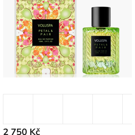
5
hvězdiček.
2 750 Kč