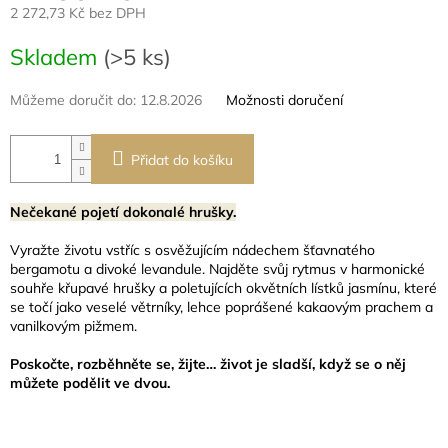
2 272,73 Kč bez DPH
Měrná
Skladem
(>5 ks)
cena:
Můžeme doručit do:
12.8.2026
Možnosti doručení
Přidat do košíku
Nečekané pojetí dokonalé hrušky.
Vyražte životu vstříc s osvěžujícím
nádechem šťavnatého
bergamotu a divoké levandule. Najděte svůj rytmus v harmonické
souhře křupavé hrušky a poletujících okvětních lístků jasmínu, které
se točí jako veselé větrníky, lehce poprášené kakaovým prachem a
vanilkovým pižmem.
Poskočte, rozběhněte se, žijte… život je sladší, když se o něj
můžete podělit ve dvou.