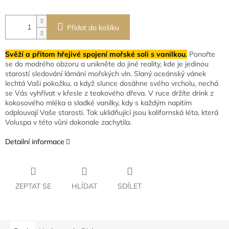
Přidat do košíku
Svěží a přitom hřejivé spojení mořské soli s vanilkou
.
Ponořte
se do modrého obzoru a unikněte do jiné reality, kde je jedinou
starostí sledování lámání mořských vln. Slaný oceánský vánek
lechtá Vaši pokožku, a když slunce dosáhne svého vrcholu, nechá
se Vás vyhřívat v křesle z teakového dřeva. V ruce držíte drink z
kokosového mléka a sladké vanilky, kdy s každým napitím
odplouvají Vaše starosti. Tak uklidňující jsou kalifornská léta, která
Voluspa v této vůni dokonale zachytila.
Detailní informace
ZEPTAT SE
HLÍDAT
SDÍLET