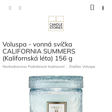
Přejít
NÁKU
na
obsah
KOŠÍK
Voluspa - vonná svíčka
CALIFORNIA SUMMERS
(Kalifornská léta) 156 g
Průměrné
Neohodnoceno
Podrobnosti hodnocení
Značka:
Voluspa
hodnocení
produktu
je
0,0
z
5
hvězdiček.