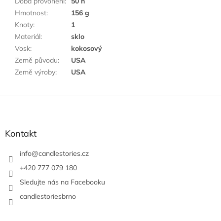
Doba provonění
:
50 h
Hmotnost
:
156 g
Knoty
:
1
Materiál
:
sklo
Vosk
:
kokosový
Země původu
:
USA
Země výroby
:
USA
Z
á
p
a
Kontakt
t
í
info
@
candlestories.cz
+420 777 079 180
Sledujte nás na Facebooku
candlestoriesbrno