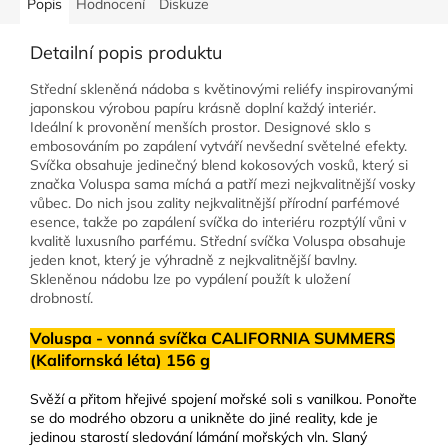
Popis
Hodnocení
Diskuze
Detailní popis produktu
Střední skleněná nádoba s květinovými reliéfy inspirovanými
japonskou výrobou papíru krásně doplní každý interiér.
Ideální k provonění menších prostor. Designové sklo s
embosováním po zapálení vytváří nevšední světelné efekty.
Svíčka obsahuje jedinečný blend kokosových vosků, který si
značka Voluspa sama míchá a patří mezi nejkvalitnější vosky
vůbec. Do nich jsou zality nejkvalitnější přírodní parfémové
esence, takže po zapálení svíčka do interiéru rozptýlí vůni v
kvalitě luxusního parfému. Střední svíčka Voluspa obsahuje
jeden knot, který je výhradně z nejkvalitnější bavlny.
Skleněnou nádobu lze po vypálení použít k uložení
drobností.
Voluspa - vonná svíčka CALIFORNIA SUMMERS
(Kalifornská léta) 156
g
Svěží a přitom hřejivé spojení mořské soli s vanilkou. Ponořte
se do modrého obzoru a unikněte do jiné reality, kde je
jedinou starostí sledování lámání mořských vln. Slaný