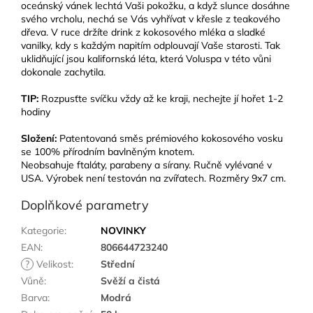
oceánský vánek lechtá Vaši pokožku, a když slunce dosáhne
svého vrcholu, nechá se Vás vyhřívat v křesle z teakového
dřeva. V ruce držíte drink z kokosového mléka a sladké
vanilky, kdy s každým napitím odplouvají Vaše starosti. Tak
uklidňující jsou kalifornská léta, která Voluspa v této vůni
dokonale zachytila.
TIP:
Rozpusťte svíčku vždy až ke kraji, nechejte jí hořet 1-2
hodiny
Složení:
Patentovaná směs prémiového kokosového vosku
se 100% přírodním bavlněným knotem.
Neobsahuje ftaláty, parabeny a sírany. Ručně vylévané v
USA. Výrobek není testován na zvířatech. Rozměry 9x7 cm.
Doplňkové parametry
Kategorie
:
NOVINKY
EAN
:
806644723240
?
Velikost
:
Střední
Vůně
:
Svěží a čistá
Barva
:
Modrá