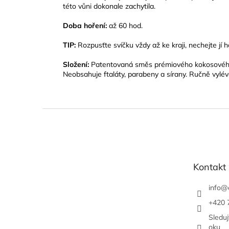
této vůni dokonale zachytila.
Doba hoření:
až 60 hod.
TIP:
Rozpusťte svíčku vždy až ke kraji, nechejte jí 
Složení:
Patentovaná směs prémiového kokosového
Neobsahuje ftaláty, parabeny a sírany. Ručně vylé
Z
á
p
a
t
Kontakt
í
info
@
+420 
Sledu
oku