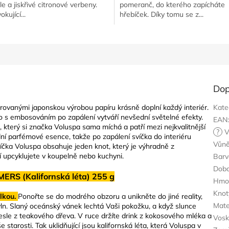
e a jiskřivé citronové verbeny.
pomeranč, do kterého zapícháte
ek.
kující...
hřebíček. Díky tomu se z...
Dop
irovanými japonskou výrobou papíru krásně doplní každý interiér.
Kate
lo s embosováním po zapálení vytváří nevšední světelné efekty.
EAN
který si značka Voluspa sama míchá a patří mezi nejkvalitnější
?
V
odní parfémové esence, takže po zapálení svíčka do interiéru
Vůn
svíčka Voluspa obsahuje jeden knot, který je výhradně z
í upcyklujete v koupelně nebo kuchyni.
Barv
Doba
RS (Kalifornská léta) 255 g
Hmo
Knot
lkou.
Ponořte se do modrého obzoru a unikněte do jiné reality,
Mate
vln. Slaný oceánský vánek lechtá Vaši pokožku, a když slunce
esle z teakového dřeva. V ruce držíte drink z kokosového mléka a
Vos
 starosti. Tak uklidňující jsou kalifornská léta, která Voluspa v