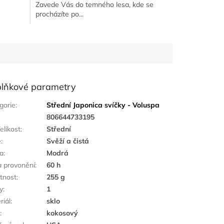
Zavede Vás do temného lesa, kde se
procházíte po...
lňkové parametry
gorie
:
Střední Japonica svíčky - Voluspa
:
806644733195
elikost
:
Střední
ě
:
Svěží a čistá
a
:
Modrá
 provonění
:
60 h
tnost
:
255 g
y
:
1
riál
:
sklo
k
:
kokosový