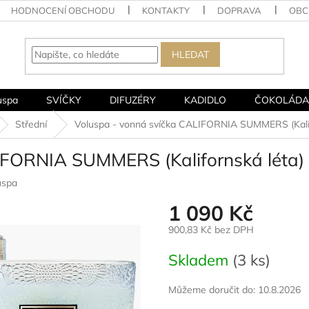
HODNOCENÍ OBCHODU
KONTAKTY
DOPRAVA
OBC
HLEDAT
uspa
SVÍČKY
DIFUZÉRY
KADIDLO
ČOKOLÁDA
Střední
Voluspa - vonná svíčka CALIFORNIA SUMMERS (Kalif
IFORNIA SUMMERS (Kalifornská léta)
uspa
1 090 Kč
900,83 Kč bez DPH
Měrná
Skladem
(3 ks)
cena:
Můžeme doručit do:
10.8.2026