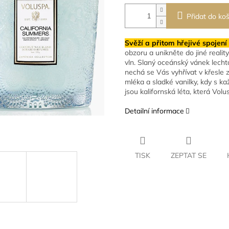
Přidat do koš
Svěží a přitom hřejivé spojení
obzoru a unikněte do jiné realit
vln. Slaný oceánský vánek lecht
nechá se Vás vyhřívat v křesle 
mléka a sladké vanilky, kdy s ka
jsou kalifornská léta, která Volu
Detailní informace
TISK
ZEPTAT SE