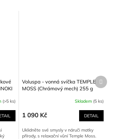
Další
rkové
Voluspa - vonná svíčka TEMPLE
produkt
INOKI
MOSS (Chrámový mech) 255 g
a,
m
(>5 ks)
Skladem
(5 ks)
255 g
1 090 Kč
ETAIL
DETAIL
i
Uklidněte své smysly v náruči matky
lký
přírody, s relaxační vůní Temple Moss.