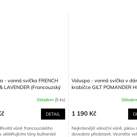
a - vonná svíčka FRENCH
Voluspa - vonná svíčka v dá
& LAVENDER (Francouzský
krabičce GILT POMANDER H
c a levandule) 156 g
(Pomeranč, hřebíček, cesmín
Skladem
(5 ks)
Sklade
né
kardamon, cypřišek Hinoki) 
ní
u
Kč
1 190 Kč
DETAIL
D
řevitá vůně francouzského
Nejkrásnější vánoční vůně, jakou s
s uklidňujícími tóny bulharské
dovedete představit. Vezměte ve