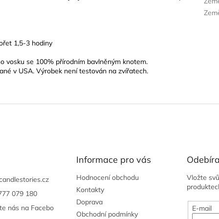
Zem
Země
hořet 1,5-3 hodiny
 vosku se 100% přírodním bavlněným knotem.
vané v USA. Výrobek není testován na zvířatech.
Informace pro vás
Odebíra
Hodnocení obchodu
Vložte sv
candlestories.cz
produktec
Kontakty
777 079 180
Doprava
jte nás na Facebo
E-mail
Obchodní podmínky