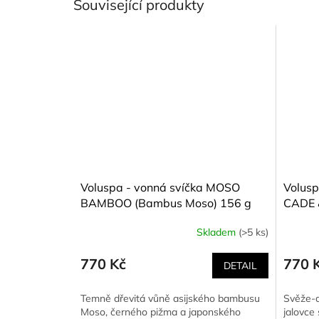
Související produkty
Voluspa - vonná svíčka MOSO
Volusp
BAMBOO (Bambus Moso) 156 g
CADE 
jalove
Skladem
(>5 ks)
Průměr
hodnoce
produkt
770 Kč
770 
DETAIL
je
5,0
Temně dřevitá vůně asijského bambusu
Svěže-d
z
Moso, černého pižma a japonského
jalovce 
5