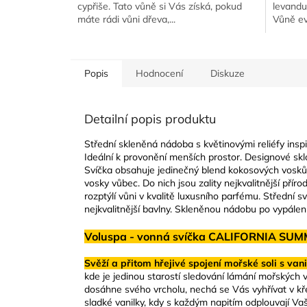
cypřiše. Tato vůně si Vás získá, pokud
levandul
hvězdič
máte rádi vůni dřeva,...
Vůně evo
Popis
Hodnocení
Diskuze
Detailní popis produktu
Střední skleněná nádoba s květinovými reliéfy insp
Ideální k provonění menších prostor. Designové sk
Svíčka obsahuje jedinečný blend kokosových vosků, 
vosky vůbec. Do nich jsou zality nejkvalitnější přír
rozptýlí vůni v kvalitě luxusního parfému. Střední 
nejkvalitnější bavlny. Skleněnou nádobu po vypálen
Voluspa - vonná svíčka CALIFORNIA SUMME
Svěží a přitom hřejivé spojení mořské soli s vani
kde je jedinou starostí sledování lámání mořských 
dosáhne svého vrcholu, nechá se Vás vyhřívat v kř
sladké vanilky, kdy s každým napitím odplouvají Vaše