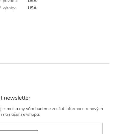
ě původu
:
USA
 výroby
:
USA
t newsletter
ůj e-mail a my vám budeme zasílat informace o nových
h na našem e-shopu.