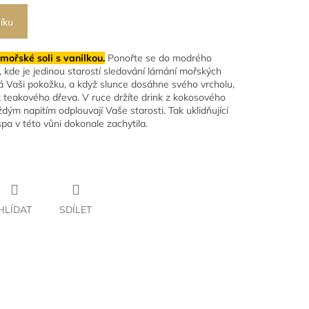
íku
 mořské soli s vanilkou.
Ponořte se do modrého
y, kde je jedinou starostí sledování lámání mořských
á Vaši pokožku, a když slunce dosáhne svého vrcholu,
z teakového dřeva. V ruce držíte drink z kokosového
ždým napitím odplouvají Vaše starosti. Tak uklidňující
spa v této vůni dokonale zachytila.
HLÍDAT
SDÍLET