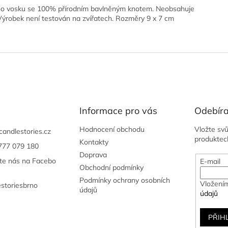
 vosku se 100% přírodním bavlněným knotem. Neobsahuje
 Výrobek není testován na zvířatech. Rozměry 9 x 7 cm
Informace pro vás
Odebíra
Hodnocení obchodu
Vložte sv
candlestories.cz
produktec
Kontakty
777 079 180
Doprava
jte nás na Facebo
E-mail
Obchodní podmínky
Podmínky ochrany osobních
Vložením
estoriesbrno
údajů
údajů
PŘIH