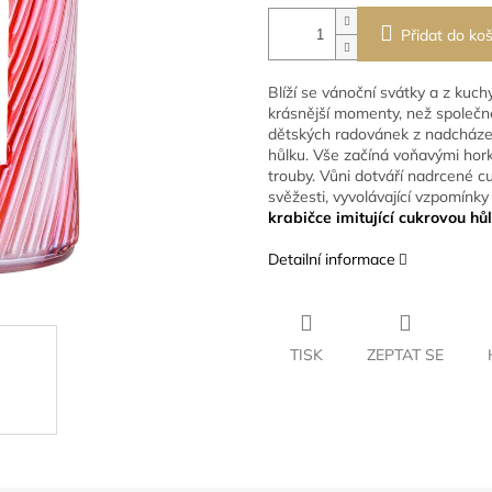
Přidat do koš
Blíží se vánoční svátky a z kuc
krásnější momenty, než společn
dětských radovánek z nadcházejí
hůlku. Vše začíná voňavými hork
trouby. Vůni dotváří nadrcené cu
svěžesti, vyvolávající vzpomín
krabičce imitující cukrovou hůl
Detailní informace
TISK
ZEPTAT SE