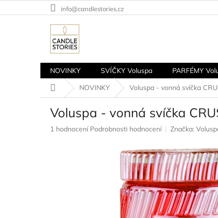
Přejít
info@candlestories.cz
na
obsah
NOVINKY
SVÍČKY Voluspa
PARFÉMY Vol
Domů
NOVINKY
Voluspa - vonná svíčka CR
Voluspa - vonná svíčka CR
Průměrné
1 hodnocení
Podrobnosti hodnocení
Značka:
Volusp
hodnocení
produktu
je
5,0
z
5
hvězdiček.