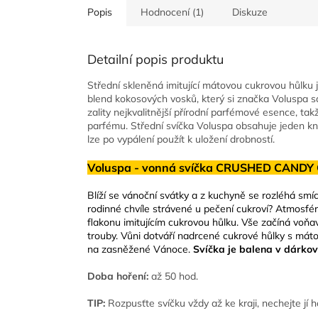
Popis
Hodnocení (1)
Diskuze
Detailní popis produktu
Střední skleněná imitující mátovou cukrovou hůlku 
blend kokosových vosků, který si značka Voluspa sa
zality nejkvalitnější přírodní parfémové esence, takž
parfému. Střední svíčka Voluspa obsahuje jeden kno
lze po vypálení použít k uložení drobností.
Voluspa - vonná svíčka CRUSHED CANDY 
Blíží se vánoční svátky a z kuchyně se rozléhá sm
rodinné chvíle strávené u pečení cukroví? Atmosfé
flakonu imitujícím cukrovou hůlku. Vše začíná voňa
trouby. Vůni dotváří nadrcené cukrové hůlky s mátou
na zasněžené Vánoce.
Svíčka je balena v dárkové
Doba hoření:
až 50 hod.
TIP:
Rozpusťte svíčku vždy až ke kraji, nechejte jí 