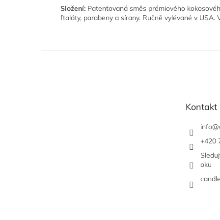
Složení:
Patentovaná směs prémiového kokosového
ftaláty, parabeny a sírany. Ručně vylévané v USA.
Z
á
p
a
t
Kontakt
í
info
@
+420 
Sledu
oku
candl