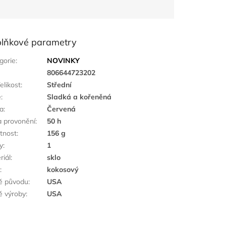
lňkové parametry
gorie
:
NOVINKY
:
806644723202
elikost
:
Střední
ě
:
Sladká a kořeněná
a
:
Červená
 provonění
:
50 h
tnost
:
156 g
y
:
1
riál
:
sklo
k
:
kokosový
ě původu
:
USA
 výroby
:
USA