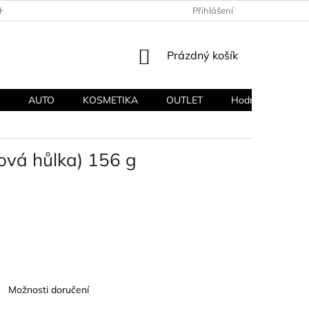
HODNÍ PODMÍNKY
PODMÍNKY OCHRANY OSOBNÍCH ÚDAJŮ
Přihlášení
NÁKUPNÍ
Prázdný košík
KOŠÍK
AUTO
KOSMETIKA
OUTLET
Hodnocení obcho
vá hůlka) 156 g
Možnosti doručení