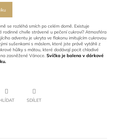
íku
hyně se rozléhá smích po celém domě. Existuje
é rodinné chvíle strávené u pečení cukroví? Atmosféra
cího adventu je ukryta ve flakonu imitujícím cukrovou
ými sušenkami s máslem, které jste právě vytáhli z
krové hůlky s mátou, které dodávají pocit chladivé
ky na zasněžené Vánoce.
Svíčka je balena v dárkové
ku.
HLÍDAT
SDÍLET