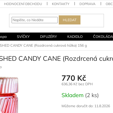
HODNOCENÍ OBCHODU
KONTAKTY
DOPRAVA
OBC
HLEDAT
uspa
SVÍČKY
DIFUZÉRY
KADIDLO
ČOKOLÁDA
USHED CANDY CANE (Rozdrcená cukrová hůlka) 156 g
USHED CANDY CANE (Rozdrcená cukro
a
770 Kč
636,36 Kč bez DPH
Měrná
Skladem
(2 ks)
cena:
Můžeme doručit do:
11.8.2026