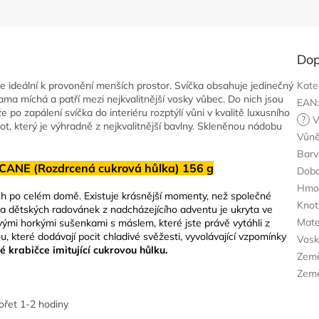
Dop
je ideální k provonění menších prostor. Svíčka obsahuje jedinečný
Kate
ma míchá a patří mezi nejkvalitnější vosky vůbec. Do nich jsou
EAN
e po zapálení svíčka do interiéru rozptýlí vůni v kvalitě luxusního
?
V
t, který je výhradně z nejkvalitnější bavlny. Skleněnou nádobu
Vůn
Barv
CANE (Rozdrcená cukrová hůlka) 156 g
Doba
Hmo
ích po celém domě. Existuje krásnější momenty, než společné
Knot
ra dětských radovánek z nadcházejícího adventu je ukryta ve
Mate
vými horkými sušenkami s máslem, které jste právě vytáhli z
, které dodávají pocit chladivé svěžesti, vyvolávající vzpomínky
Vos
 krabičce imitující cukrovou hůlku.
Zem
Země
hořet 1-2 hodiny