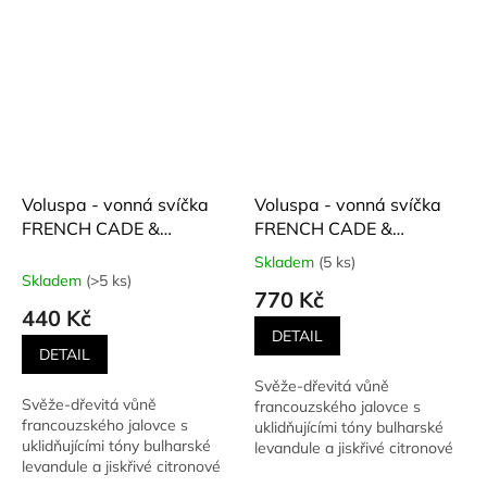
Voluspa - vonná svíčka
Voluspa - vonná svíčka
FRENCH CADE &
FRENCH CADE &
LAVENDER (Francouzský
LAVENDER (Francouzský
Skladem
(5 ks)
Průměrné
jalovec a levandule) 113
jalovec a levandule) 156
Skladem
(>5 ks)
hodnocení
770 Kč
g
g
produktu
440 Kč
je
DETAIL
5,0
DETAIL
z
Svěže-dřevitá vůně
5
Svěže-dřevitá vůně
francouzského jalovce s
hvězdiček.
francouzského jalovce s
uklidňujícími tóny bulharské
uklidňujícími tóny bulharské
levandule a jiskřivé citronové
levandule a jiskřivé citronové
verbeny. Vůně evokující...