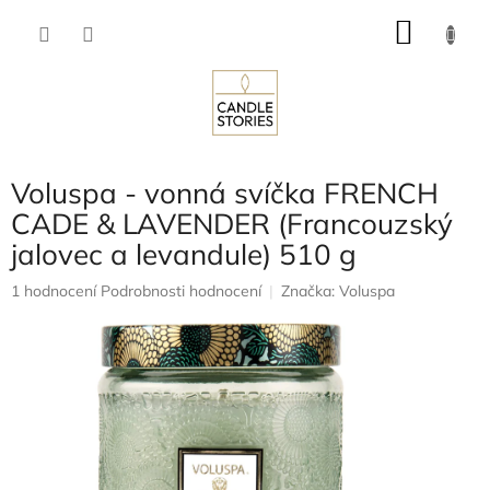
Přejít
NÁKU
na
obsah
KOŠÍK
Voluspa - vonná svíčka FRENCH
CADE & LAVENDER (Francouzský
jalovec a levandule) 510 g
Průměrné
1 hodnocení
Podrobnosti hodnocení
Značka:
Voluspa
hodnocení
produktu
je
5,0
z
5
hvězdiček.