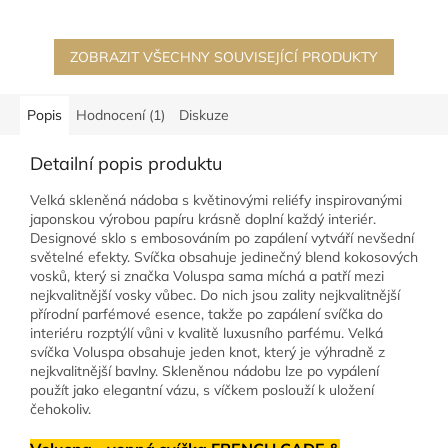
verbeny. Vůně evokující...
ZOBRAZIT VŠECHNY SOUVISEJÍCÍ PRODUKTY
Popis
Hodnocení (1)
Diskuze
Detailní popis produktu
Velká skleněná nádoba s květinovými reliéfy inspirovanými
japonskou výrobou papíru krásně doplní každý interiér.
Designové sklo s embosováním po zapálení vytváří nevšední
světelné efekty. Svíčka obsahuje jedinečný blend kokosových
vosků, který si značka Voluspa sama míchá a patří mezi
nejkvalitnější vosky vůbec. Do nich jsou zality nejkvalitnější
přírodní parfémové esence, takže po zapálení svíčka do
interiéru rozptýlí vůni v kvalitě luxusního parfému. Velká
svíčka Voluspa obsahuje jeden knot, který je výhradně z
nejkvalitnější bavlny. Skleněnou nádobu lze po vypálení
použít jako elegantní vázu, s víčkem poslouží k uložení
čehokoliv.