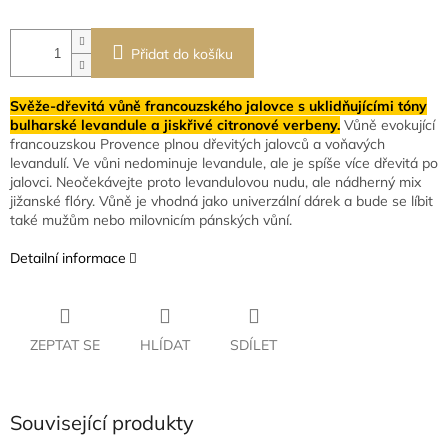
Přidat do košíku
Svěže-dřevitá vůně francouzského jalovce s uklidňujícími tóny
bulharské levandule a jiskřivé citronové verbeny.
Vůně evokující
francouzskou Provence plnou dřevitých jalovců a voňavých
levandulí. Ve vůni nedominuje levandule, ale je spíše více dřevitá po
jalovci. Neočekávejte proto levandulovou nudu, ale nádherný mix
jižanské flóry. Vůně je vhodná jako univerzální dárek a bude se líbit
také mužům nebo milovnicím pánských vůní.
Detailní informace
ZEPTAT SE
HLÍDAT
SDÍLET
Související produkty