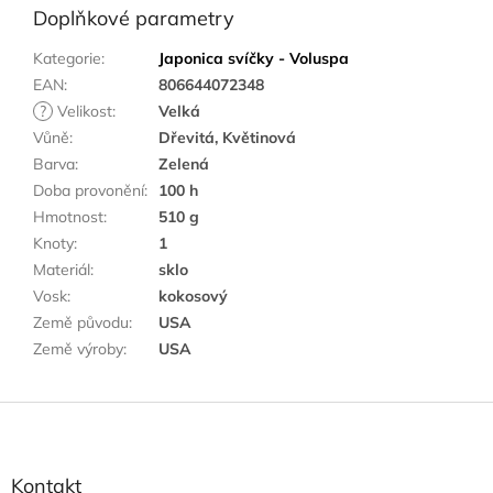
Doplňkové parametry
Kategorie
:
Japonica svíčky - Voluspa
EAN
:
806644072348
?
Velikost
:
Velká
Vůně
:
Dřevitá, Květinová
Barva
:
Zelená
Doba provonění
:
100 h
Hmotnost
:
510 g
Knoty
:
1
Materiál
:
sklo
Vosk
:
kokosový
Země původu
:
USA
Země výroby
:
USA
Z
á
p
a
Kontakt