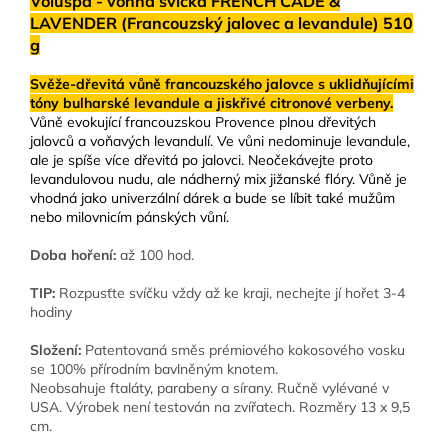
Voluspa - vonná svíčka FRENCH CADE &
LAVENDER (Francouzský jalovec a levandule) 510
g
Svěže-dřevitá vůně francouzského jalovce s uklidňujícími
tóny bulharské levandule a jiskřivé citronové verbeny.
Vůně evokující francouzskou Provence plnou dřevitých
jalovců a voňavých levandulí. Ve vůni nedominuje levandule,
ale je spíše více dřevitá po jalovci. Neočekávejte proto
levandulovou nudu, ale nádherný mix jižanské flóry. Vůně je
vhodná jako univerzální dárek a bude se líbit také mužům
nebo milovnicím pánských vůní.
Doba hoření:
až 100 hod.
TIP:
Rozpusťte svíčku vždy až ke kraji, nechejte jí hořet 3-4
hodiny
Složení:
Patentovaná směs prémiového kokosového vosku
se 100% přírodním bavlněným knotem.
Neobsahuje ftaláty, parabeny a sírany. Ručně vylévané v
USA. Výrobek není testován na zvířatech. Rozměry 13 x 9,5
cm.