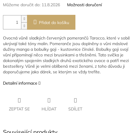
Můžeme doručit do:
11.8.2026
Možnosti doručení
Přidat do košíku
Ovocná vůně sladkých červených pomerančů Tarocco, které v sobě
ukrývají také tóny malin. Pomeranče jsou doplněny o vůni máslové
dužiny manga a bobulky goji - kustovnice čínské. Bobulky goji svojí
vůní přípomínají něco mezi brusinkami a třešněmi. Tato svíčka je
dokonalým spojením sladkých druhů exotického ovoce a patří mezi
bestsellery. Vůně je velmi oblíbená mezi ženami, z toho důvodu ji
doporučujeme jako dárek, se kterým se vždy trefíte.
Detailní informace
ZEPTAT SE
HLÍDAT
SDÍLET
Související produkty