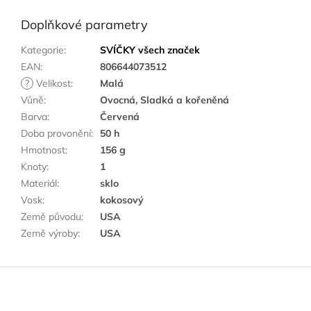
Doplňkové parametry
Kategorie
:
SVÍČKY všech značek
EAN
:
806644073512
?
Velikost
:
Malá
Vůně
:
Ovocná, Sladká a kořeněná
Barva
:
Červená
Doba provonění
:
50 h
Hmotnost
:
156 g
Knoty
:
1
Materiál
:
sklo
Vosk
:
kokosový
Země původu
:
USA
Země výroby
:
USA
Z
á
p