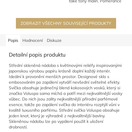
také tóny malin. Pomeranče
oblíbená mezi ženami, z...
jsou doplněny o vůni
máslové...
ZOBRAZIT VŠECHNY SOUVISEJÍCÍ PRODUKTY
Popis
Hodnocení
Diskuze
Detailní popis produktu
Střední skleněná nádoba s květinovými reliéfy inspirovanými
japonskou výrobou papíru krásně doplní každý interiér.
Ideální k provonění menších prostor. Designové sklo s
embosováním po zapálení vytváří nevšední světelné efekty.
Svíčka obsahuje jedinečný blend kokosových vosků, který si
značka Voluspa sama míchá a patří mezi nejkvalitnější vosky
vůbec. Do nich jsou zality nejkvalitnější přírodní parfémové
esence, takže po zapálení svíčka do interiéru rozptýlí vůni v
kvalitě luxusního parfému. Střední svíčka Voluspa obsahuje
jeden knot, který je výhradně z nejkvalitnější bavlny.
Skleněnou nádobu lze po vypálení použít k uložení
drobností.