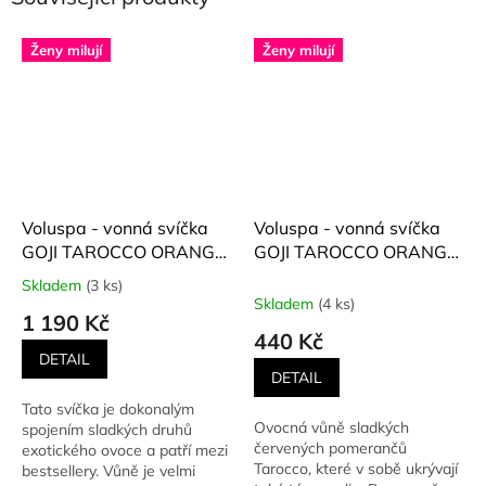
Ženy milují
Ženy milují
Voluspa - vonná svíčka
Voluspa - vonná svíčka
GOJI TAROCCO ORANGE
GOJI TAROCCO ORANGE
(Goji a tarocco pomeranč)
(Goji a tarocco pomeranč)
Skladem
(3 ks)
Průměrné
510 g
113 g
Skladem
(4 ks)
hodnocení
1 190 Kč
produktu
440 Kč
je
DETAIL
5,0
DETAIL
z
Tato svíčka je dokonalým
5
Ovocná vůně sladkých
spojením sladkých druhů
hvězdiček.
červených pomerančů
exotického ovoce a patří mezi
Tarocco, které v sobě ukrývají
bestsellery. Vůně je velmi