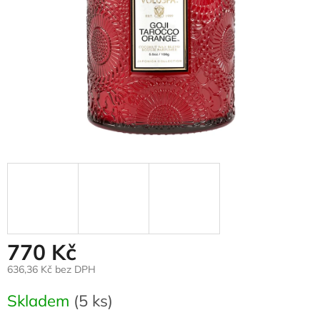
770 Kč
636,36 Kč bez DPH
Měrná
Skladem
(5 ks)
cena: