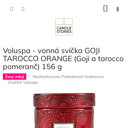
Přejít
NÁKU
na
obsah
KOŠÍK
Voluspa - vonná svíčka GOJI
TAROCCO ORANGE (Goji a tarocco
pomeranč) 156 g
Průměrné
Neohodnoceno
Podrobnosti hodnocení
Ženy milují
hodnocení
Značka:
Voluspa
produktu
je
0,0
z
5
hvězdiček.