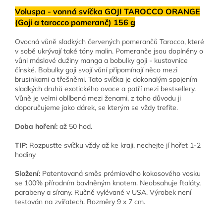
Voluspa - vonná svíčka GOJI TAROCCO ORANGE
(Goji a tarocco pomeranč) 156 g
Ovocná vůně sladkých červených pomerančů Tarocco, které
v sobě ukrývají také tóny malin. Pomeranče jsou doplněny o
vůni máslové dužiny manga a bobulky goji - kustovnice
čínské. Bobulky goji svojí vůní přípomínají něco mezi
brusinkami a třešněmi. Tato svíčka je dokonalým spojením
sladkých druhů exotického ovoce a patří mezi bestsellery.
Vůně je velmi oblíbená mezi ženami, z toho důvodu ji
doporučujeme jako dárek, se kterým se vždy trefíte.
Doba hoření:
až 50 hod.
TIP:
Rozpusťte svíčku vždy až ke kraji, nechejte jí hořet 1-2
hodiny
Složení:
Patentovaná směs prémiového kokosového vosku
se 100% přírodním bavlněným knotem. Neobsahuje ftaláty,
parabeny a sírany. Ručně vylévané v USA. Výrobek není
testován na zvířatech. Rozměry 9 x 7 cm.