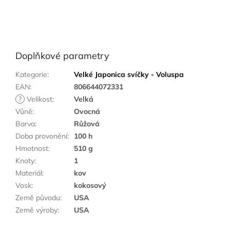
Doplňkové parametry
Kategorie
:
Velké Japonica svíčky - Voluspa
EAN
:
806644072331
?
Velikost
:
Velká
Vůně
:
Ovocná
Barva
:
Růžová
Doba provonění
:
100 h
Hmotnost
:
510 g
Knoty
:
1
Materiál
:
kov
Vosk
:
kokosový
Země původu
:
USA
Země výroby
:
USA