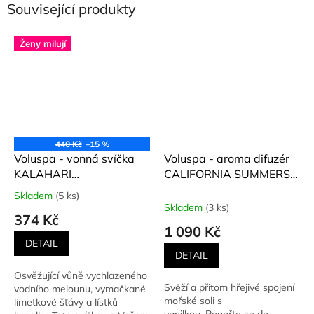
Související produkty
Ženy milují
440 Kč
–15 %
Voluspa - vonná svíčka
Voluspa - aroma difuzér
KALAHARI
CALIFORNIA SUMMERS
WATERMELON (Vodní
(Kalifornská léta)100 ml
Skladem
(5 ks)
Průměrné
meloun Kalahari) 113 g
Skladem
(3 ks)
hodnocení
374 Kč
produktu
1 090 Kč
je
DETAIL
5,0
DETAIL
z
Osvěžující vůně vychlazeného
5
Svěží a přitom hřejivé spojení
vodního melounu, vymačkané
hvězdiček.
mořské soli s
limetkové šťávy a lístků