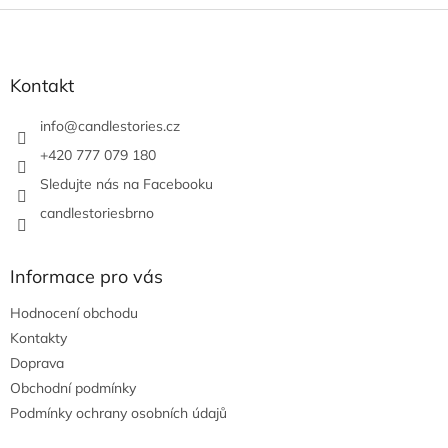
Z
á
p
a
Kontakt
t
í
info
@
candlestories.cz
+420 777 079 180
Sledujte nás na Facebooku
candlestoriesbrno
Informace pro vás
Hodnocení obchodu
Kontakty
Doprava
Obchodní podmínky
Podmínky ochrany osobních údajů