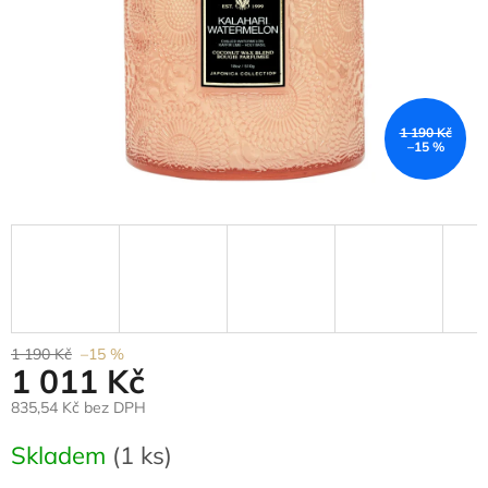
1 190 Kč
–15 %
1 190 Kč
–15 %
1 011 Kč
835,54 Kč bez DPH
Měrná
Skladem
(1 ks)
cena: