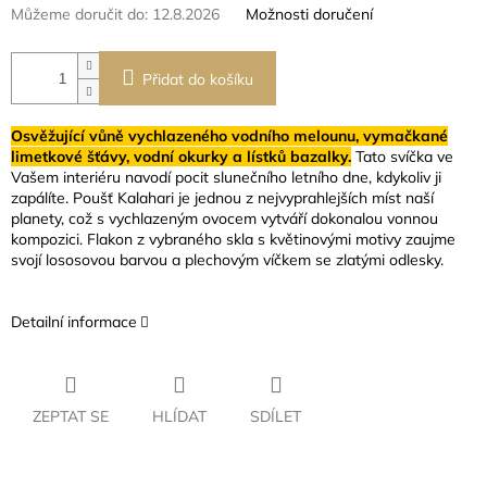
Můžeme doručit do:
12.8.2026
Možnosti doručení
Přidat do košíku
Osvěžující vůně vychlazeného vodního melounu, vymačkané
limetkové šťávy, vodní okurky a lístků bazalky.
Tato svíčka ve
Vašem interiéru navodí pocit slunečního letního dne, kdykoliv ji
zapálíte. Poušť Kalahari je jednou z nejvyprahlejších míst naší
planety, což s vychlazeným ovocem vytváří dokonalou vonnou
kompozici. Flakon z vybraného skla s květinovými motivy zaujme
svojí lososovou barvou a plechovým víčkem se zlatými odlesky.
Detailní informace
ZEPTAT SE
HLÍDAT
SDÍLET