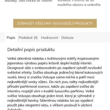
vanilkou. Ponořte se do
bazalky. Tato svíčka ve Vašem
modrého obzoru a unikněte
interiéru navodí...
do jiné reality, kde je jedinou...
ZOBRAZIT VŠECHNY SOUVISEJÍCÍ PRODUKTY
Popis
Podobné (3)
Hodnocení
Diskuze
Detailní popis produktu
Velká skleněná nádoba s květinovými reliéfy inspirovanými
japonskou výrobou papíru krásně doplní každý interiér.
Designové sklo s embosováním po zapálení vytváří nevšední
světelné efekty. Svíčka obsahuje jedinečný blend kokosových
vosků, který si značka Voluspa sama míchá a patří mezi
nejkvalitnější vosky vůbec. Do nich jsou zality nejkvalitnější
přírodní parfémové esence, takže po zapálení svíčka do
interiéru rozptýlí vůni v kvalitě luxusního parfému. Velká
svíčka Voluspa obsahuje jeden knot, který je výhradně z
nejkvalitnější bavlny. Skleněnou nádobu lze po vypálení
použít jako elegantní vázu, s víčkem poslouží k uložení
čehokoliv.