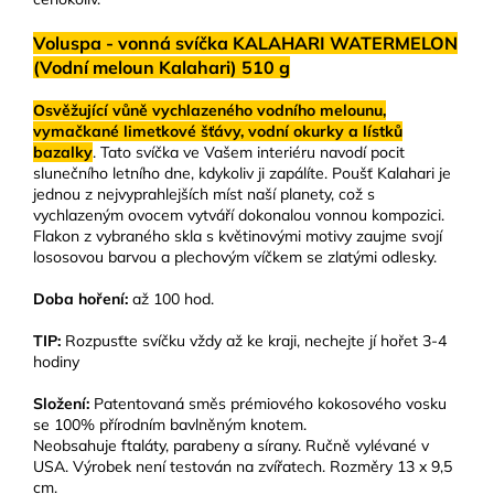
Voluspa - vonná svíčka KALAHARI WATERMELON
(Vodní meloun Kalahari) 510 g
Osvěžující vůně vychlazeného vodního melounu,
vymačkané limetkové šťávy, vodní okurky a lístků
bazalky
. Tato svíčka ve Vašem interiéru navodí pocit
slunečního letního dne, kdykoliv ji zapálíte. Poušť Kalahari je
jednou z nejvyprahlejších míst naší planety, což s
vychlazeným ovocem vytváří dokonalou vonnou kompozici.
Flakon z vybraného skla s květinovými motivy zaujme svojí
lososovou barvou a plechovým víčkem se zlatými odlesky.
Doba hoření:
až 100 hod.
TIP:
Rozpusťte svíčku vždy až ke kraji, nechejte jí hořet 3-4
hodiny
Složení:
Patentovaná směs prémiového kokosového vosku
se 100% přírodním bavlněným knotem.
Neobsahuje ftaláty, parabeny a sírany. Ručně vylévané v
USA. Výrobek není testován na zvířatech. Rozměry 13 x 9,5
cm.