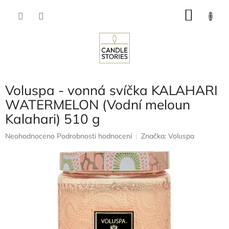
Přejít
NÁKU
na
obsah
KOŠÍK
Voluspa - vonná svíčka KALAHARI
WATERMELON (Vodní meloun
Kalahari) 510 g
Průměrné
Neohodnoceno
Podrobnosti hodnocení
Značka:
Voluspa
hodnocení
produktu
je
0,0
z
5
hvězdiček.