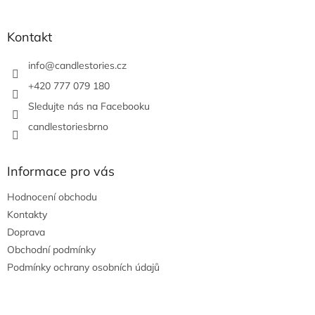
á
p
a
Kontakt
t
í
info
@
candlestories.cz
+420 777 079 180
Sledujte nás na Facebooku
candlestoriesbrno
Informace pro vás
Hodnocení obchodu
Kontakty
Doprava
Obchodní podmínky
Podmínky ochrany osobních údajů