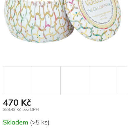
470 Kč
388,43 Kč bez DPH
Měrná
Skladem
(>5 ks)
cena: