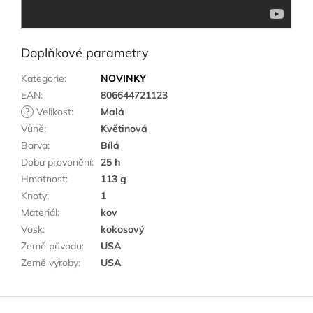
Doplňkové parametry
Kategorie
:
NOVINKY
EAN
:
806644721123
?
Velikost
:
Malá
Vůně
:
Květinová
Barva
:
Bílá
Doba provonění
:
25 h
Hmotnost
:
113 g
Knoty
:
1
Materiál
:
kov
Vosk
:
kokosový
Země původu
:
USA
Země výroby
:
USA
Z