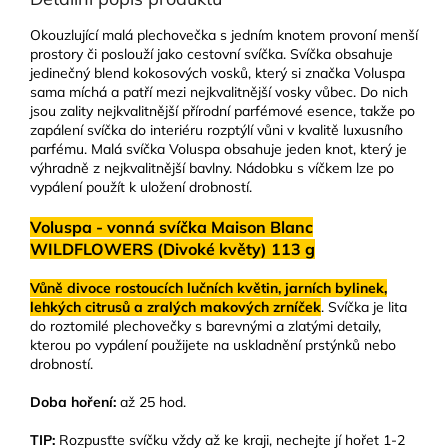
Okouzlující malá plechovečka s jedním knotem provoní menší
prostory či poslouží jako cestovní svíčka. Svíčka obsahuje
jedinečný blend kokosových vosků, který si značka Voluspa
sama míchá a patří mezi nejkvalitnější vosky vůbec. Do nich
jsou zality nejkvalitnější přírodní parfémové esence, takže po
zapálení svíčka do interiéru rozptýlí vůni v kvalitě luxusního
parfému. Malá svíčka Voluspa obsahuje jeden knot, který je
výhradně z nejkvalitnější bavlny. Nádobku s víčkem lze po
vypálení použít k uložení drobností.
Voluspa - vonná svíčka Maison Blanc
WILDFLOWERS (Divoké květy) 113 g
Vůně divoce rostoucích lučních květin, jarních bylinek,
lehkých citrusů a zralých makových zrníček
. Svíčka je lita
do roztomilé plechovečky s barevnými a zlatými detaily,
kterou po vypálení použijete na uskladnění prstýnků nebo
drobností.
Doba hoření:
až 25 hod.
TIP:
Rozpusťte svíčku vždy až ke kraji, nechejte jí hořet 1-2