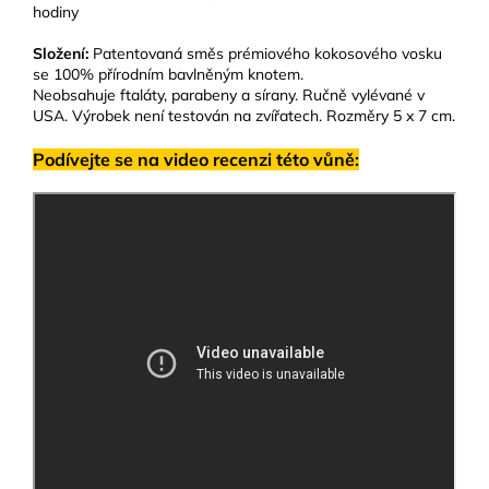
hodiny
Složení:
Patentovaná směs prémiového kokosového vosku
se 100% přírodním bavlněným knotem.
Neobsahuje ftaláty, parabeny a sírany. Ručně vylévané v
USA. Výrobek není testován na zvířatech. Rozměry 5 x 7 cm.
Podívejte se na video recenzi této vůně: