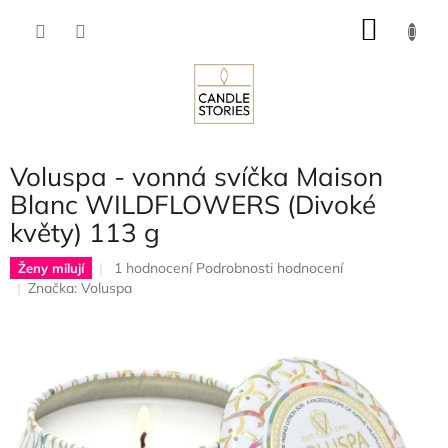
Přejít
NÁKU
na
obsah
KOŠÍK
Voluspa - vonná svíčka Maison
Blanc WILDFLOWERS (Divoké
květy) 113 g
Průměrné
1 hodnocení
Podrobnosti hodnocení
Ženy milují
hodnocení
Značka:
Voluspa
produktu
je
5,0
z
5
hvězdiček.