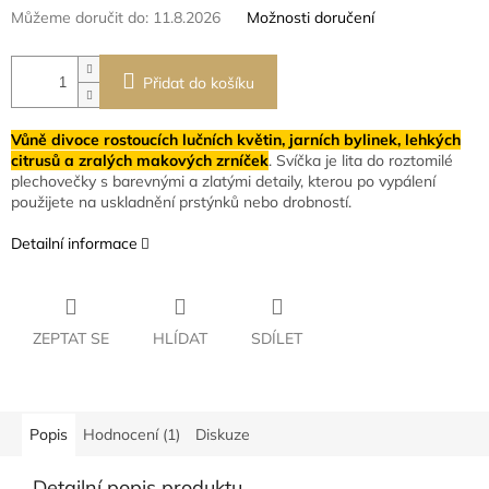
Můžeme doručit do:
11.8.2026
Možnosti doručení
Přidat do košíku
Vůně divoce rostoucích lučních květin, jarních bylinek, lehkých
citrusů a zralých makových zrníček
. Svíčka je lita do roztomilé
plechovečky s barevnými a zlatými detaily, kterou po vypálení
použijete na uskladnění prstýnků nebo drobností.
Detailní informace
ZEPTAT SE
HLÍDAT
SDÍLET
Popis
Hodnocení (1)
Diskuze
Detailní popis produktu