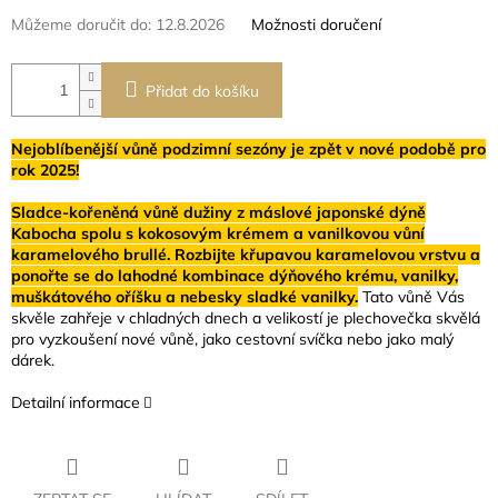
Můžeme doručit do:
12.8.2026
Možnosti doručení
Přidat do košíku
Nejoblíbenější vůně podzimní sezóny je zpět v nové podobě pro
rok 2025!
Sladce-kořeněná vůně dužiny z máslové japonské dýně
Kabocha spolu s kokosovým krémem a vanilkovou vůní
karamelového brullé. Rozbijte křupavou karamelovou vrstvu a
ponořte se do lahodné kombinace dýňového krému, vanilky,
muškátového oříšku a nebesky sladké vanilky.
Tato vůně Vás
skvěle zahřeje v chladných dnech a velikostí je plechovečka skvělá
pro vyzkoušení nové vůně, jako cestovní svíčka nebo jako malý
dárek.
Detailní informace