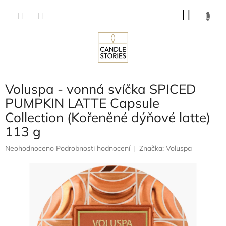
Přejít
NÁKU
na
obsah
KOŠÍK
Voluspa - vonná svíčka SPICED
PUMPKIN LATTE Capsule
Collection (Kořeněné dýňové latte)
113 g
Průměrné
Neohodnoceno
Podrobnosti hodnocení
Značka:
Voluspa
hodnocení
produktu
je
0,0
z
5
hvězdiček.