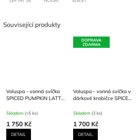
ZEPTAT SE
HLÍDAT
SDÍLET
Související produkty
DOPRAVA
ZDARMA
Voluspa - vonná svíčka
Voluspa - vonná svíčka v
SPICED PUMPKIN LATTE
dárkové krabičce SPICED
Capsule Collection
PUMPKIN LATTE Capsule
(Kořeněné dýňové latte)
Collection (Kořeněné
Skladem
(>5 ks)
Skladem
(3 ks)
510 g
dýňové latte) 340 g
1 750 Kč
1 700 Kč
DETAIL
DETAIL