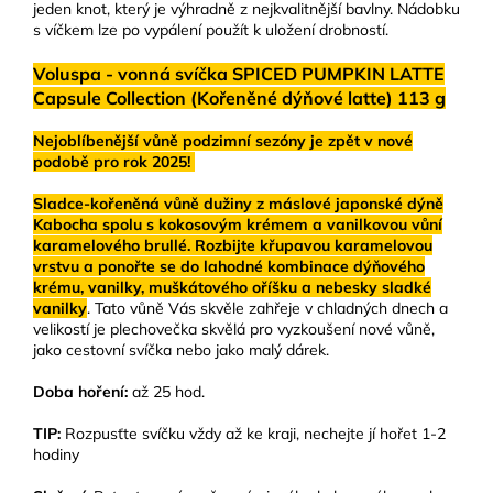
jeden knot, který je výhradně z nejkvalitnější bavlny. Nádobku
s víčkem lze po vypálení použít k uložení drobností.
Voluspa - vonná svíčka SPICED PUMPKIN LATTE
Capsule Collection (Kořeněné dýňové latte) 113 g
Nejoblíbenější vůně podzimní sezóny je zpět v nové
podobě pro rok 2025!
Sladce-kořeněná vůně dužiny z máslové japonské dýně
Kabocha spolu s kokosovým krémem a vanilkovou vůní
karamelového brullé. Rozbijte křupavou karamelovou
vrstvu a ponořte se do lahodné kombinace dýňového
krému, vanilky, muškátového oříšku a nebesky sladké
vanilky
. Tato vůně Vás skvěle zahřeje v chladných dnech a
velikostí je plechovečka skvělá pro vyzkoušení nové vůně,
jako cestovní svíčka nebo jako malý dárek.
Doba hoření:
až 25 hod.
TIP:
Rozpusťte svíčku vždy až ke kraji, nechejte jí hořet 1-2
hodiny