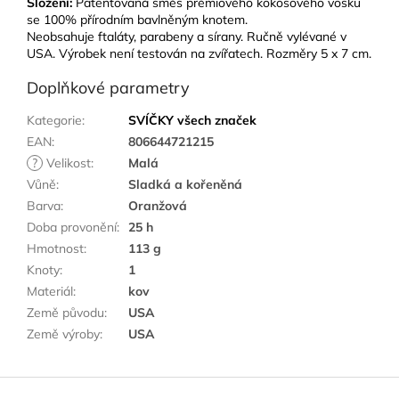
Složení:
Patentovaná směs prémiového kokosového vosku
se 100% přírodním bavlněným knotem.
Neobsahuje ftaláty, parabeny a sírany. Ručně vylévané v
USA. Výrobek není testován na zvířatech. Rozměry 5 x 7 cm.
Doplňkové parametry
Kategorie
:
SVÍČKY všech značek
EAN
:
806644721215
?
Velikost
:
Malá
Vůně
:
Sladká a kořeněná
Barva
:
Oranžová
Doba provonění
:
25 h
Hmotnost
:
113 g
Knoty
:
1
Materiál
:
kov
Země původu
:
USA
Země výroby
:
USA
Z