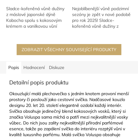
Sladce-kořeněná vůně dužiny
Nejoblíbenější vůně podzimní
z máslové japonské dýně
sezóny je zpět v nové podobě
Kabocha spolu s kokosovým
pro rok 2025! Sladce-
krémem a vanilkovou vůní
kořeněná vůně dužiny z
karamelového brullé.
máslové japonské dýně
Rozbijte...
Kabocha...
ZOBRAZIT VŠECHNY SOUVISEJÍCÍ PRODUKTY
Popis
Hodnocení
Diskuze
Detailní popis produktu
Okouzlující malá plechovečka s jedním knotem provoní menší
prostory či poslouží jako cestovní svíčka. Nadčasové kouzlo
designu 20. let 20. století elegantně ozdobí každý interiér.
Svíčka obsahuje jedinečný blend kokosových vosků, který si
značka Voluspa sama míchá a patří mezi nejkvalitnější vosky
vůbec. Do nich jsou zality nejkvalitnější přírodní parfémové
esence, takže po zapálení svíčka do interiéru rozptýlí vůni v
kvalitě luxusního parfému. Malá svíčka Voluspa obsahuje