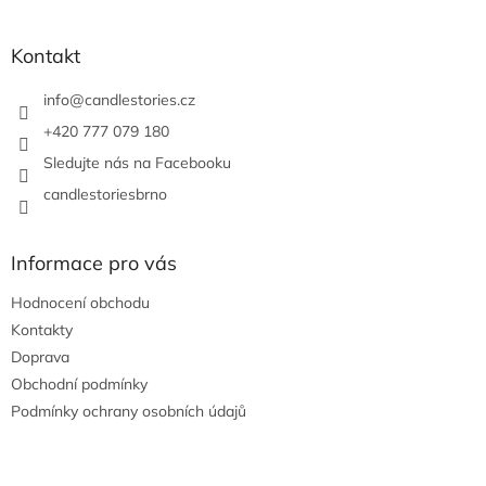
á
p
a
Kontakt
t
í
info
@
candlestories.cz
+420 777 079 180
Sledujte nás na Facebooku
candlestoriesbrno
Informace pro vás
Hodnocení obchodu
Kontakty
Doprava
Obchodní podmínky
Podmínky ochrany osobních údajů