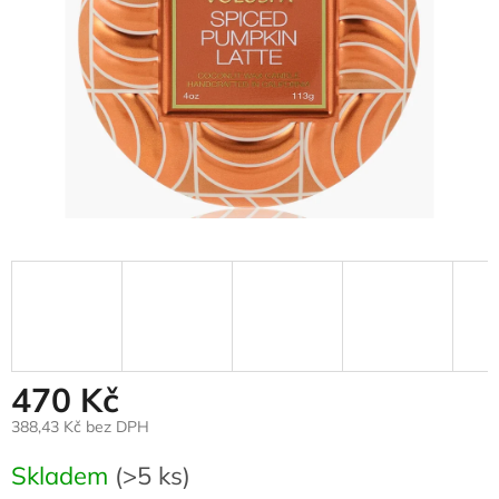
470 Kč
388,43 Kč bez DPH
Měrná
Skladem
(>5 ks)
cena: