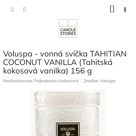
Přejít
NÁKU
na
obsah
KOŠÍK
Voluspa - vonná svíčka TAHITIAN
COCONUT VANILLA (Tahitská
kokosová vanilka) 156 g
Průměrné
Neohodnoceno
Podrobnosti hodnocení
Značka:
Voluspa
hodnocení
produktu
je
0,0
z
5
hvězdiček.