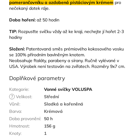
pomerančovníku a ozdobená pistáciovým krémem
pro
nečekaný dotek ráje.
Doba hoření:
až 50 hodin
TIP:
Rozpusťte svíčku vždy až ke kraji, nechejte jí hořet 2-3
hodiny
Složení:
Patentovaná směs prémiového kokosového vosku
se 100% přírodním bavlněným knotem.
Neobsahuje ftaláty, parabeny a sírany. Ručně vylévané v
USA. Výrobek není testován na zvířatech. Rozměry 9x7 cm.
Doplňkové parametry
Kategorie
:
Vonné svíčky VOLUSPA
?
Velikost
:
Střední
Vůně
:
Sladká a kořeněná
Barva
:
Krémová
Doba provonění
:
50 h
Hmotnost
:
156 g
Knoty
:
1