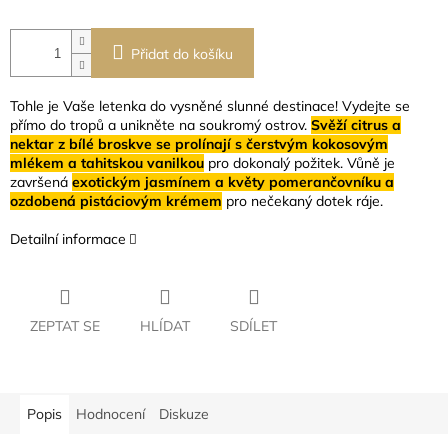
Přidat do košíku
Tohle je Vaše letenka do vysněné slunné destinace! Vydejte se
přímo do tropů a unikněte na soukromý ostrov.
Svěží citrus a
nektar z bílé broskve se prolínají s čerstvým kokosovým
mlékem a tahitskou vanilkou
pro dokonalý požitek. Vůně je
završená
exotickým jasmínem a květy pomerančovníku a
ozdobená pistáciovým krémem
pro nečekaný dotek ráje.
Detailní informace
ZEPTAT SE
HLÍDAT
SDÍLET
Popis
Hodnocení
Diskuze