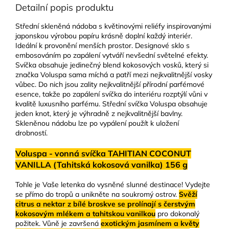
Detailní popis produktu
Střední skleněná nádoba s květinovými reliéfy inspirovanými
japonskou výrobou papíru krásně doplní každý interiér.
Ideální k provonění menších prostor. Designové sklo s
embosováním po zapálení vytváří nevšední světelné efekty.
Svíčka obsahuje jedinečný blend kokosových vosků, který si
značka Voluspa sama míchá a patří mezi nejkvalitnější vosky
vůbec. Do nich jsou zality nejkvalitnější přírodní parfémové
esence, takže po zapálení svíčka do interiéru rozptýlí vůni v
kvalitě luxusního parfému. Střední svíčka Voluspa obsahuje
jeden knot, který je výhradně z nejkvalitnější bavlny.
Skleněnou nádobu lze po vypálení použít k uložení
drobností.
Voluspa - vonná svíčka TAHITIAN COCONUT
VANILLA (Tahitská kokosová vanilka) 156 g
Tohle je Vaše letenka do vysněné slunné destinace! Vydejte
se přímo do tropů a unikněte na soukromý ostrov.
Svěží
citrus a nektar z bílé broskve se prolínají s čerstvým
kokosovým mlékem a tahitskou vanilkou
pro dokonalý
požitek. Vůně je završená
exotickým jasmínem a květy