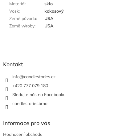
Materiál
:
sklo
Vosk
:
kokosový
Země původu
:
USA
Země výroby
:
USA
Z
á
p
a
Kontakt
t
í
info
@
candlestories.cz
+420 777 079 180
Sledujte nás na Facebooku
candlestoriesbrno
Informace pro vás
Hodnocení obchodu