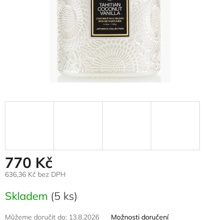
770 Kč
636,36 Kč bez DPH
Měrná
Skladem
(5 ks)
cena:
Můžeme doručit do:
13.8.2026
Možnosti doručení