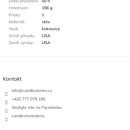
Doba provonění
:
50 h
Hmotnost
:
156 g
Knoty
:
1
Materiál
:
sklo
Vosk
:
kokosový
Země původu
:
USA
Země výroby
:
USA
Z
á
p
a
Kontakt
t
í
info
@
candlestories.cz
+420 777 079 180
Sledujte nás na Facebooku
candlestoriesbrno