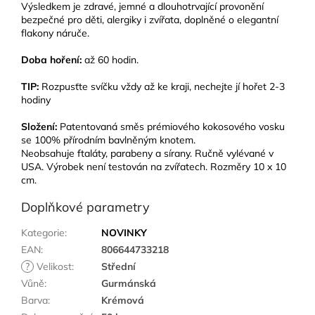
Výsledkem je zdravé, jemné a dlouhotrvající provonění
bezpečné pro děti, alergiky i zvířata, doplněné o elegantní
flakony
náruče.
Doba hoření:
až 60 hodin.
TIP:
Rozpusťte svíčku vždy až ke kraji, nechejte jí hořet 2-3
hodiny
Složení:
Patentovaná směs prémiového kokosového vosku
se 100% přírodním bavlněným knotem.
Neobsahuje ftaláty, parabeny a sírany. Ručně vylévané v
USA. Výrobek není testován na zvířatech. Rozměry 10 x 10
cm.
Doplňkové parametry
Kategorie
:
NOVINKY
EAN
:
806644733218
?
Velikost
:
Střední
Vůně
:
Gurmánská
Barva
:
Krémová