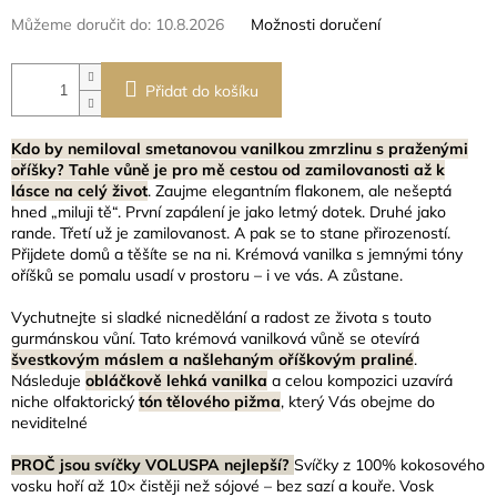
Můžeme doručit do:
10.8.2026
Možnosti doručení
Přidat do košíku
Kdo by nemiloval smetanovou vanilkou zmrzlinu s praženými
oříšky? Tahle vůně je pro mě cestou od zamilovanosti až k
lásce na celý život
. Zaujme elegantním flakonem, ale nešeptá
hned „miluji tě“. První zapálení je jako letmý dotek. Druhé jako
rande. Třetí už je zamilovanost. A pak se to stane přirozeností.
Přijdete domů a těšíte se na ni. Krémová vanilka s jemnými tóny
oříšků se pomalu usadí v prostoru – i ve vás. A zůstane.
Vychutnejte si sladké nicnedělání a radost ze života s touto
gurmánskou vůní. Tato krémová vanilková vůně se otevírá
švestkovým máslem a našlehaným oříškovým praliné
.
Následuje
obláčkově lehká vanilka
a celou kompozici uzavírá
niche olfaktorický
tón tělového pižma
, který Vás obejme do
neviditelné
PROČ jsou svíčky VOLUSPA nejlepší?
Svíčky z 100% kokosového
vosku hoří až 10× čistěji než sójové – bez sazí a kouře. Vosk