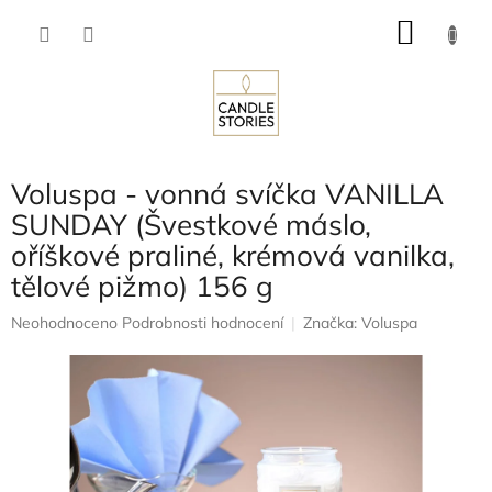
Přejít
NÁKU
na
obsah
KOŠÍK
Voluspa - vonná svíčka VANILLA
SUNDAY (Švestkové máslo,
oříškové praliné, krémová vanilka,
tělové pižmo) 156 g
Průměrné
Neohodnoceno
Podrobnosti hodnocení
Značka:
Voluspa
hodnocení
produktu
je
0,0
z
5
hvězdiček.