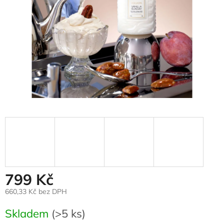
799 Kč
660,33 Kč bez DPH
Měrná
Skladem
(>5 ks)
cena: