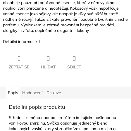
obsahuje pouze přírodní vonné esence, které v něm vyniknou
naplno, voní přirozeně a neobtěžují. Kokosový vosk nepohlcuje
vonné esence jako sójový, ale naopak je díky své nižší hustotě
nádherně rozvíjí. Takže získáte provonění podobné kvalitnímu niche
parfému. Výsledkem je zdravé provonění bezpečné pro děti,
alergiky i zvířata, doplněné o elegantní flakony.
Detailní informace
ZEPTAT SE
HLÍDAT
SDÍLET
Popis
Hodnocení
Diskuze
Detailní popis produktu
Střední skleněná nádoba s reliéfem imitujícím našlehanou
vanilkovou zmrzlinu. Svíčka obsahuje jedinečný blend
kokosových vosků, který si značka Voluspa sama míchá a