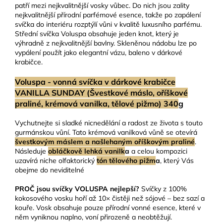
patří mezi nejkvalitnější vosky vůbec. Do nich jsou zality
nejkvalitnější přírodní parfémové esence, takže po zapálení
svíčka do interiéru rozptýlí vůni v kvalitě luxusního parfému.
Střední svíčka Voluspa obsahuje jeden knot, který je
výhradně z nejkvalitnější bavlny. Skleněnou nádobu lze po
vypálení použít jako elegantní vázu, baleno v dárkové
krabičce.
Voluspa - vonná svíčka v dárkové krabičce
VANILLA SUNDAY (Švestkové máslo, oříškové
praliné, krémová vanilka, tělové pižmo) 340
g
Vychutnejte si sladké nicnedělání a radost ze života s touto
gurmánskou vůní. Tato krémová vanilková vůně se otevírá
švestkovým máslem a našlehaným oříškovým praliné
.
Následuje
obláčkově lehká vanilk
a
a celou kompozici
uzavírá niche olfaktorický
tón tělového pižm
a
, který Vás
obejme do neviditelné
PROČ jsou svíčky VOLUSPA nejlepší?
Svíčky z 100%
kokosového vosku hoří až 10× čistěji než sójové – bez sazí a
kouře. Vosk obsahuje pouze přírodní vonné esence, které v
něm vyniknou naplno, voní přirozeně a neobtěžují.