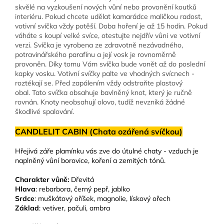
skvělé na vyzkoušení nových vůní nebo provonění koutků
interiéru. Pokud chcete udělat kamarádce maličkou radost,
votivní svíčka vždy potěší. Doba hoření je až 15 hodin. Pokud
váháte s koupí velké svíce, otestujte nejdřív vůni ve votivní
verzi. Svíčka je vyrobena ze zdravotně nezávadného,
potravinářského parafínu a její vosk je rovnoměrně
provoněn. Díky tomu Vám svíčka bude vonět až do poslední
kapky vosku. Votivní svíčky palte ve vhodných svícnech -
roztékají se. Před zapálením vždy odstraňte plastový
obal. Tato svíčka obsahuje bavlněný knot, který je ručně
rovnán. Knoty neobsahují olovo, tudíž nevzniká žádné
škodlivé spalování.
CANDLELIT CABIN (Chata ozářená svíčkou)
Hřejivá záře plamínku vás zve do útulné chaty - vzduch je
naplněný vůní borovice, koření a zemitých tónů.
Charakter vůně:
Dřevitá
Hlava
: rebarbora, černý pepř, jablko
Srdce
: muškátový oříšek, magnolie, lískový ořech
Základ
: vetiver, pačuli, ambra