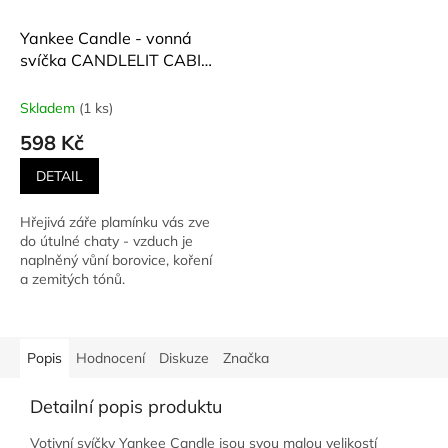
Yankee Candle - vonná
svíčka CANDLELIT CABIN
(Chata ozářená svíčkou)
623 g
Skladem
(1 ks)
598 Kč
DETAIL
Hřejivá záře plamínku vás zve
do útulné chaty - vzduch je
naplněný vůní borovice, koření
a zemitých tónů.
Popis
Hodnocení
Diskuze
Značka
Detailní popis produktu
Votivní svíčky Yankee Candle jsou svou malou velikostí