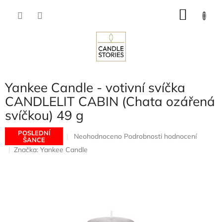
Přejít
NÁKU
na
obsah
KOŠÍK
Yankee Candle - votivní svíčka
CANDLELIT CABIN (Chata ozářená
svíčkou) 49 g
POSLEDNÍ
Průměrné
Neohodnoceno
Podrobnosti hodnocení
ŠANCE
hodnocení
Značka:
Yankee Candle
produktu
je
0,0
z
5
hvězdiček.