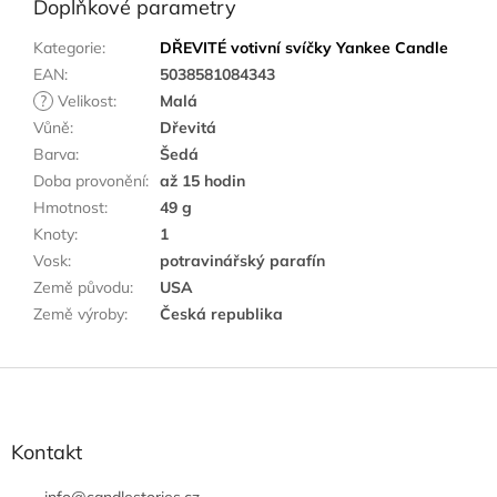
Doplňkové parametry
Kategorie
:
DŘEVITÉ votivní svíčky Yankee Candle
EAN
:
5038581084343
?
Velikost
:
Malá
Vůně
:
Dřevitá
Barva
:
Šedá
Doba provonění
:
až 15 hodin
Hmotnost
:
49 g
Knoty
:
1
Vosk
:
potravinářský parafín
Země původu
:
USA
Země výroby
:
Česká republika
Z
á
p
a
Kontakt
t