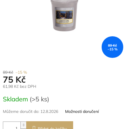
89 Kč
–15 %
89 Kč
–15 %
75 Kč
61,98 Kč bez DPH
Měrná
Skladem
(>5 ks)
cena:
Můžeme doručit do:
12.8.2026
Možnosti doručení
Přidat do košíku