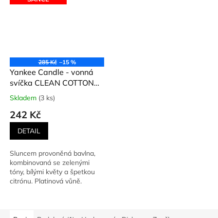
285 Kč
–15 %
Yankee Candle - vonná
svíčka CLEAN COTTON
(Čistá bavlna) 104 g
Skladem
(3 ks)
Průměrné
hodnocení
242 Kč
produktu
je
DETAIL
5,0
z
Sluncem provoněná bavlna,
5
kombinovaná se zelenými
hvězdiček.
tóny, bílými květy a špetkou
citrónu. Platinová vůně.