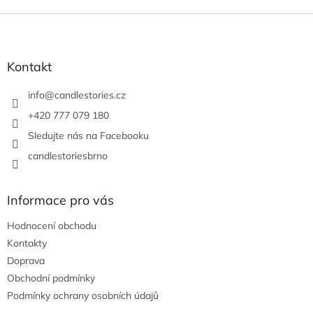
Z
á
p
a
Kontakt
t
í
info
@
candlestories.cz
+420 777 079 180
Sledujte nás na Facebooku
candlestoriesbrno
Informace pro vás
Hodnocení obchodu
Kontakty
Doprava
Obchodní podmínky
Podmínky ochrany osobních údajů