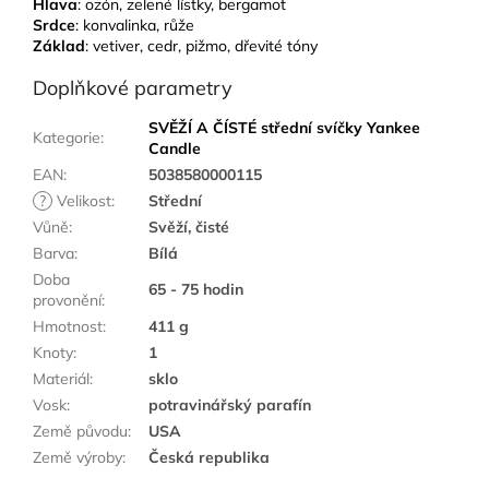
Hlava
: ozón, zelené lístky, bergamot
Srdce
: konvalinka, růže
Základ
: vetiver, cedr, pižmo, dřevité tóny
Doplňkové parametry
SVĚŽÍ A ČÍSTÉ střední svíčky Yankee
Kategorie
:
Candle
EAN
:
5038580000115
?
Velikost
:
Střední
Vůně
:
Svěží, čisté
Barva
:
Bílá
Doba
65 - 75 hodin
provonění
:
Hmotnost
:
411 g
Knoty
:
1
Materiál
:
sklo
Vosk
:
potravinářský parafín
Země původu
:
USA
Země výroby
:
Česká republika