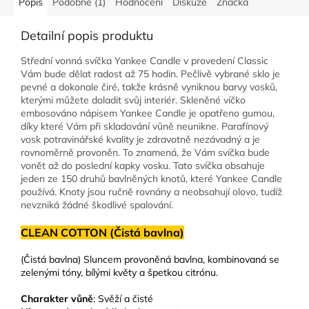
Popis
Podobné (1)
Hodnocení
Diskuze
Značka
Detailní popis produktu
Střední vonná svíčka Yankee Candle v provedení Classic
Vám bude dělat radost až 75 hodin. Pečlivě vybrané sklo je
pevné a dokonale čiré, takže krásně vyniknou barvy vosků,
kterými můžete doladit svůj interiér. Skleněné víčko
embosováno nápisem Yankee Candle je opatřeno gumou,
díky které Vám při skladování vůně neunikne. Parafínový
vosk potravinářské kvality je zdravotně nezávadný a je
rovnoměrně provoněn. To znamená, že Vám svíčka bude
vonět až do poslední kapky vosku. Tato svíčka obsahuje
jeden ze 150 druhů bavlněných knotů, které Yankee Candle
používá. Knoty jsou ručně rovnány a neobsahují olovo, tudíž
nevzniká žádné škodlivé spalování.
CLEAN COTTON (Čistá bavlna)
(Čistá bavlna) Sluncem provoněná bavlna, kombinovaná se
zelenými tóny, bílými květy a špetkou citrónu.
Charakter vůně
: Svěží a čisté