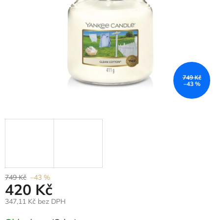
749 Kč
–43 %
749 Kč
–43 %
420 Kč
347,11 Kč bez DPH
Měrná