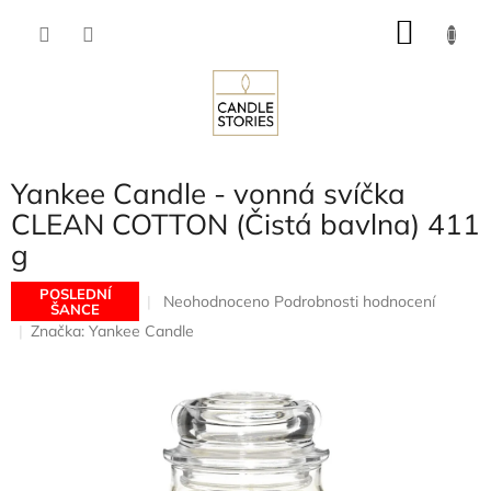
Přejít
NÁKU
na
obsah
KOŠÍK
Yankee Candle - vonná svíčka
CLEAN COTTON (Čistá bavlna) 411
g
POSLEDNÍ
Průměrné
Neohodnoceno
Podrobnosti hodnocení
ŠANCE
hodnocení
Značka:
Yankee Candle
produktu
je
0,0
z
5
hvězdiček.