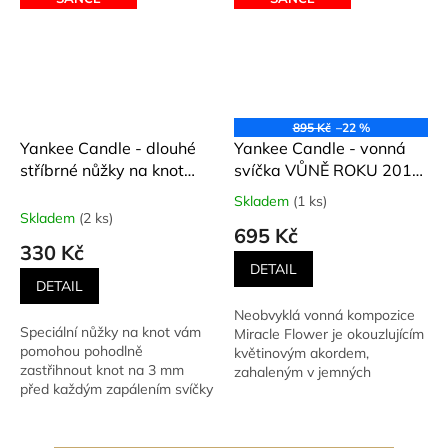
895 Kč
–22 %
Yankee Candle - dlouhé
Yankee Candle - vonná
stříbrné nůžky na knot
svíčka VŮNĚ ROKU 2019
KENSIGTON
ONE TOGETHER
Skladem
(1 ks)
Průměrné
(Společně) 623 g
Skladem
(2 ks)
hodnocení
695 Kč
produktu
330 Kč
je
DETAIL
4,5
DETAIL
z
Neobvyklá vonná kompozice
5
Speciální nůžky na knot vám
Miracle Flower je okouzlujícím
hvězdiček.
pomohou pohodlně
květinovým akordem,
zastřihnout knot na 3 mm
zahaleným v jemných
před každým zapálením svíčky
dřevitých tónech. Svíčka voní
(zabráníte kouření knotu).
po...
Jsou...