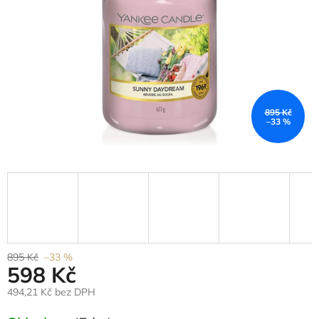
895 Kč
–33 %
895 Kč
–33 %
598 Kč
494,21 Kč bez DPH
Měrná