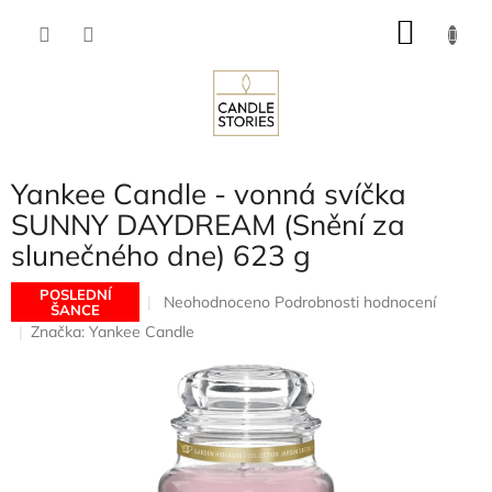
Přejít
NÁKU
na
obsah
KOŠÍK
Yankee Candle - vonná svíčka
SUNNY DAYDREAM (Snění za
slunečného dne) 623 g
POSLEDNÍ
Průměrné
Neohodnoceno
Podrobnosti hodnocení
ŠANCE
hodnocení
Značka:
Yankee Candle
produktu
je
0,0
z
5
hvězdiček.