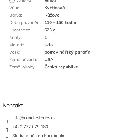
?
Velikost
:
Velká
Vůně
:
Květinová
Barva
:
Růžová
Doba provonění
:
110 - 150 hodin
Hmotnost
:
623 g
Knoty
:
1
Materiál
:
sklo
Vosk
:
potravinářský parafín
Země původu
:
USA
Země výroby
:
Česká republika
Z
á
p
a
Kontakt
t
í
info
@
candlestories.cz
+420 777 079 180
Sledujte nás na Facebooku