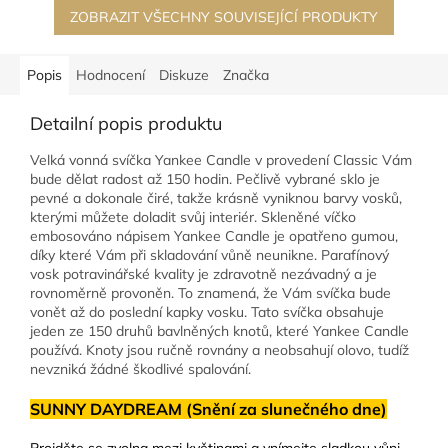
ZOBRAZIT VŠECHNY SOUVISEJÍCÍ PRODUKTY
Popis
Hodnocení
Diskuze
Značka
Detailní popis produktu
Velká vonná svíčka Yankee Candle v provedení Classic Vám
bude dělat radost až 150 hodin. Pečlivě vybrané sklo je
pevné a dokonale čiré, takže krásně vyniknou barvy vosků,
kterými můžete doladit svůj interiér. Skleněné víčko
embosováno nápisem Yankee Candle
je opatřeno gumou,
díky které Vám při skladování vůně neunikne. Parafínový
vosk potravinářské kvality je zdravotně nezávadný a je
rovnoměrně provoněn. To znamená, že Vám svíčka bude
vonět až do poslední kapky vosku. Tato svíčka obsahuje
jeden ze 150 druhů bavlněných knotů, které Yankee Candle
používá. Knoty jsou ručně rovnány a neobsahují olovo, tudíž
nevzniká žádné škodlivé spalování.
SUNNY DAYDREAM (Snění za slunečného dne)