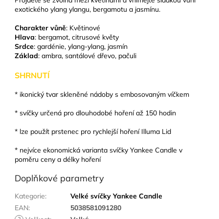
Projděte se zvolna mezi květinami a vnímejte sladkou vůni
exotického ylang ylangu, bergamotu a jasmínu.
Charakter vůně
: Květinové
Hlava
: bergamot, citrusové květy
Srdce
: gardénie, ylang-ylang, jasmín
Základ
: ambra, santálové dřevo, pačuli
SHRNUTÍ
* ikonický tvar skleněné nádoby s embosovaným víčkem
* svíčky určená pro dlouhodobé hoření až 150 hodin
* lze použít prstenec pro rychlejší hoření Illuma Lid
* nejvíce ekonomická varianta svíčky Yankee Candle v
poměru ceny a délky hoření
Doplňkové parametry
Kategorie
:
Velké svíčky Yankee Candle
EAN
:
5038581091280