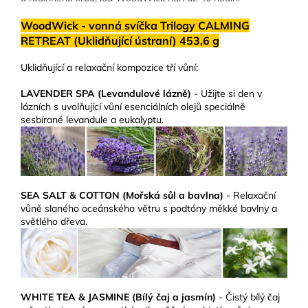
WoodWick - vonná svíčka Trilogy CALMING
RETREAT (Uklidňující ústraní) 453,6 g
Uklidňující a relaxační kompozice tří vůní:
LAVENDER SPA (Levandulové lázně)
- Užijte si den v
lázních s uvolňující vůní esenciálních olejů speciálně
sesbírané levandule a eukalyptu.
SEA SALT & COTTON (Mořská sůl a bavlna)
- Relaxační
vůně slaného oceánského větru s podtóny měkké bavlny a
světlého dřeva.
WHITE TEA & JASMINE (Bílý čaj a jasmín)
- Čistý bílý čaj