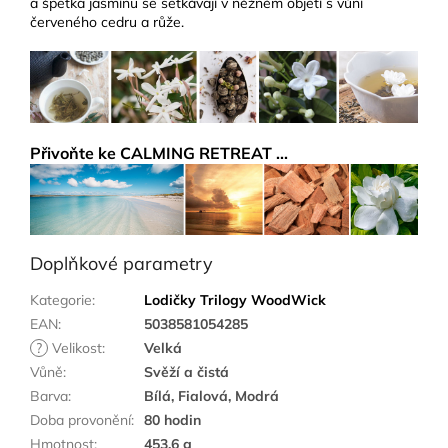
a špetka jasmínu se setkávají v něžném objetí s vůní
červeného cedru a růže.
Přivoňte ke CALMING RETREAT ...
Doplňkové parametry
Kategorie
:
Lodičky Trilogy WoodWick
EAN
:
5038581054285
?
Velikost
:
Velká
Vůně
:
Svěží a čistá
Barva
:
Bílá, Fialová, Modrá
Doba provonění
:
80 hodin
Hmotnost
:
453,6 g