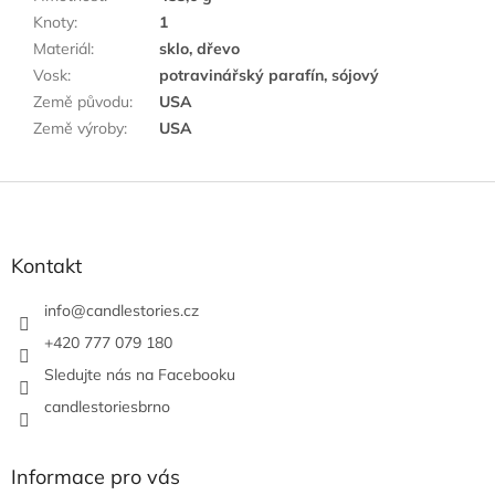
Knoty
:
1
Materiál
:
sklo, dřevo
Vosk
:
potravinářský parafín, sójový
Země původu
:
USA
Země výroby
:
USA
Z
á
p
a
Kontakt
t
í
info
@
candlestories.cz
+420 777 079 180
Sledujte nás na Facebooku
candlestoriesbrno
Informace pro vás