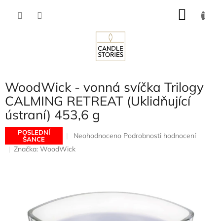
Přejít
NÁKU
na
obsah
KOŠÍK
WoodWick - vonná svíčka Trilogy
CALMING RETREAT (Uklidňující
ústraní) 453,6 g
POSLEDNÍ
Průměrné
Neohodnoceno
Podrobnosti hodnocení
ŠANCE
hodnocení
Značka:
WoodWick
produktu
je
0,0
z
5
hvězdiček.