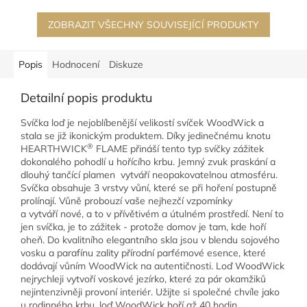
ZOBRAZIT VŠECHNY SOUVISEJÍCÍ PRODUKTY
Popis
Hodnocení
Diskuze
Detailní popis produktu
Svíčka loď je nejoblíbenější velikostí svíček WoodWick a
stala se již ikonickým produktem. Díky jedinečnému knotu
®
HEARTHWICK
FLAME přináší tento typ svíčky zážitek
dokonalého pohodlí u hořícího krbu. Jemný zvuk praskání a
dlouhý tančící plamen vytváří neopakovatelnou atmosféru.
Svíčka obsahuje 3 vrstvy vůní, které se při hoření postupně
prolínají. Vůně probouzí vaše nejhezčí vzpomínky
a vytváří nové, a to v přívětivém a útulném prostředí. Není to
jen svíčka, je to zážitek - protože domov je tam, kde hoří
oheň.
Do kvalitního elegantního skla jsou v blendu sojového
vosku a parafínu zality přírodní parfémové esence, které
dodávají vůním WoodWick na autentičnosti. Loď WoodWick
nejrychleji vytvoří voskové jezírko, které za pár okamžiků
nejintenzivněji provoní interiér. Užijte si společné chvíle jako
u rodinného krbu, loď WoodWick hoří až 40 hodin.