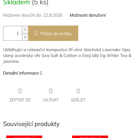
Skladem
(5 ks)
cena:
Můžeme doručit do:
12.8.2026
Možnosti doručení
Přidat do košíku
Uklidňující a relaxační kompozice tří vůní: lázeňská Lavender Spa,
slaný oceánský vítr Sea Salt & Cotton a čistý bílý čaj White Tea &
Jasmine.
Detailní informace
ZEPTAT SE
HLÍDAT
SDÍLET
Související produkty