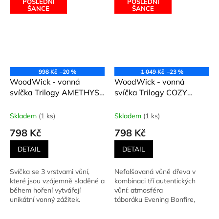
POSLEDNÍ
POSLEDNÍ
ŠANCE
ŠANCE
998 Kč
–20 %
1 049 Kč
–23 %
WoodWick - vonná
WoodWick - vonná
svíčka Trilogy AMETHYST
svíčka Trilogy COZY
SKY (Ametystové nebe)
CABIN (Útulná chata)
453,6 g
453,6 g
Skladem
(1 ks)
Skladem
(1 ks)
798 Kč
798 Kč
DETAIL
DETAIL
Svíčka se 3 vrstvami vůní,
Nefalšovaná vůně dřeva v
které jsou vzájemně sladěné a
kombinaci tří autentických
během hoření vytvářejí
vůní: atmosféra
unikátní vonný zážitek.
táboráku Evening Bonfire,
Obsahuje ve vrstvách vůně:...
pryskyřice Oudwood a
kouřový Wood...