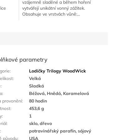
vzájemně sladěné a během hoření
ice
vytvářejí unikátní vonný zážitek.
Obsahuje ve vrstvách vůně:...
lňkové parametry
gorie
:
Lodičky Trilogy WoodWick
elikost
:
Velká
ě
:
Sladká
a
:
Béžová, Hnědá, Karamelová
 provonění
:
80 hodin
tnost
:
453,6 g
y
:
1
riál
:
sklo, dřevo
k
:
potravinářský parafín, sójový
ě původu
:
USA