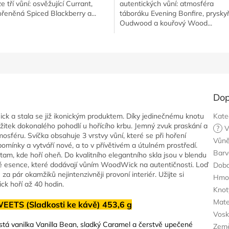
e tří vůní: osvěžující Currant,
autentických vůní: atmosféra
ořeněná Spiced Blackberry a...
táboráku Evening Bonfire, pryskyř
Oudwood a kouřový Wood...
Dop
Wick a stala se již ikonickým produktem. Díky jedinečnému knotu
Kate
žitek dokonalého pohodlí u hořícího krbu. Jemný zvuk praskání a
?
V
sféru. Svíčka obsahuje 3 vrstvy vůní, které se při hoření
Vůn
omínky a vytváří nové, a to v přívětivém a útulném prostředí.
Barv
e tam, kde hoří oheň.
Do kvalitního elegantního skla jsou v blendu
vé esence, které dodávají vůním WoodWick na autentičnosti. Loď
Doba
za pár okamžiků nejintenzivněji provoní interiér. Užijte si
Hmo
ck hoří až 40 hodin.
Knot
Mate
EETS (Sladkosti ke kávě) 453,6 g
Vos
istá vanilka Vanilla Bean, sladký Caramel a čerstvě upečené
Zem