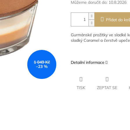
Můžeme doručit do:
10.8.2026
Přidat do koš
Gurmánské prožitky ve sladké kom
sladký Caramel a čerstvě upeče
1 049 Kč
Detailní informace
–23 %
TISK
ZEPTAT SE