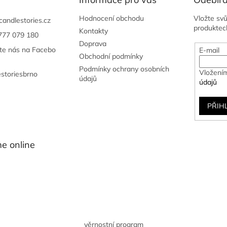
Hodnocení obchodu
Vložte sv
candlestories.cz
produktec
Kontakty
777 079 180
Doprava
jte nás na Facebo
E-mail
Obchodní podmínky
Podmínky ochrany osobních
Vložením
estoriesbrno
údajů
údajů
PŘIH
e online
věrnostní program