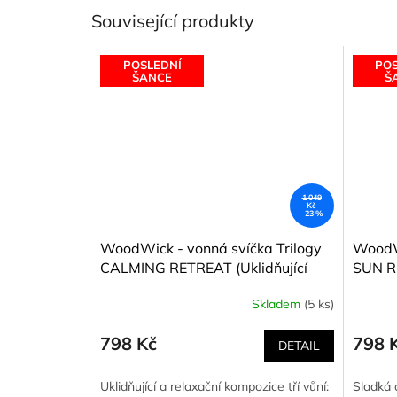
Související produkty
POSLEDNÍ
POS
ŠANCE
Š
1 049
Kč
–23 %
WoodWick - vonná svíčka Trilogy
WoodWi
CALMING RETREAT (Uklidňující
SUN R
ústraní) 453,6 g
utržen
Skladem
(5 ks)
798 Kč
798 
DETAIL
Uklidňující a relaxační kompozice tří vůní:
Sladká 