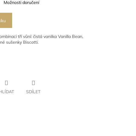
Možnosti doručení
íku
binaci tří vůní: čistá vanilka
Vanilla Bean,
né sušenky Biscotti.
HLÍDAT
SDÍLET