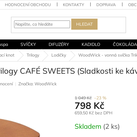
HODNOCENÍ OBCHODU
KONTAKTY
DOPRAVA
OBC
HLEDAT
uspa
SVÍČKY
DIFUZÉRY
KADIDLO
ČOKOLÁDA
cí knot
Trilogy
Lodičky
WoodWick - vonná svíčka Tri
ilogy CAFÉ SWEETS (Sladkosti ke káv
nocení
Značka:
WoodWick
1 049 Kč
–23 %
798 Kč
659,50 Kč bez DPH
Měrná
Skladem
(2 ks)
cena: