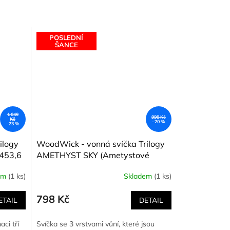
POSLEDNÍ
ŠANCE
1 049
998 Kč
Kč
–20 %
–23 %
ilogy
WoodWick - vonná svíčka Trilogy
 453,6
AMETHYST SKY (Ametystové
nebe) 453,6 g
em
(1 ks)
Skladem
(1 ks)
798 Kč
ETAIL
DETAIL
ci tří
Svíčka se 3 vrstvami vůní, které jsou