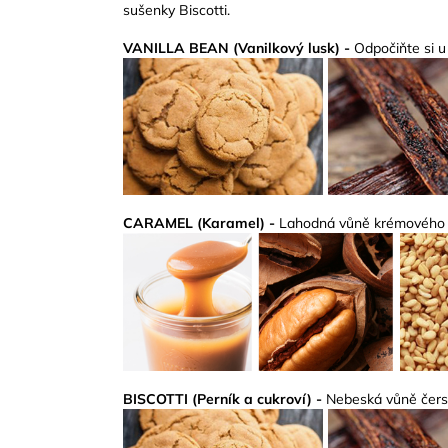
sušenky Biscotti.
VANILLA BEAN (Vanilkový lusk) -
Odpočiňte si u 
CARAMEL (Karamel) -
Lahodná vůně krémového k
BISCOTTI (Perník a cukroví) -
Nebeská vůně čers