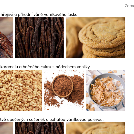
Země
hřejivé a přírodní vůně vanilkového lusku.
aramelu a hnědého cukru s nádechem vanilky.
tvě upečených sušenek s bohatou vanilkovou polevou.