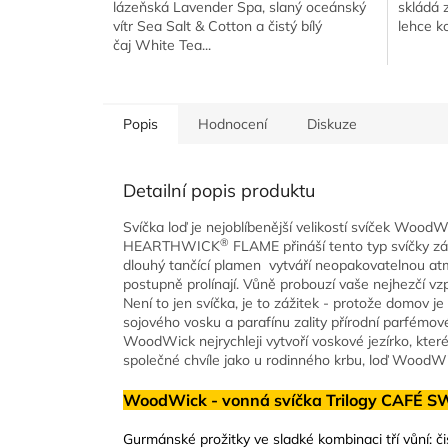
lázeňská Lavender Spa, slaný oceánský
skládá z
vítr Sea Salt & Cotton a čistý bílý
lehce k
čaj White Tea...
Popis
Hodnocení
Diskuze
Detailní popis produktu
Svíčka loď je nejoblíbenější velikostí svíček Wood
®
HEARTHWICK
FLAME přináší tento typ svíčky zá
dlouhý tančící plamen vytváří neopakovatelnou atmo
postupně prolínají. Vůně probouzí vaše nejhezčí vzp
Není to jen svíčka, je to zážitek - protože domov j
sojového vosku a parafínu zality přírodní parfémo
WoodWick nejrychleji vytvoří voskové jezírko, které 
společné chvíle jako u rodinného krbu, loď WoodWi
WoodWick - vonná svíčka Trilogy CAFÉ SW
Gurmánské prožitky ve sladké kombinaci tří vůní: č