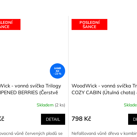
LEDNÍ
POSLEDNÍ
ANCE
ŠANCE
1 049
Kč
–23 %
ck - vonná svíčka Trilogy
WoodWick - vonná svíčka Tr
IPENED BERRIES (Čerstvě
COZY CABIN (Útulná chata)
é bobule) 453,6 g
g
Skladem
(2 ks)
Sklad
Kč
798 Kč
DETAIL
D
ovocná vůně červených plodů se
Nefalšovaná vůně dřeva v kombina