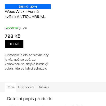
998 Kč
–20 %
WoodWick - vonná
svíčka ANTIQUARIUM
(Starožitnictví) 453,6 g
Skladem
(1 ks)
798 Kč
DETAIL
Historické sídlo ze slavné éry
je víc, než se zdá: za
knihovnou se skrývá kuřácký
salon, kde se kdysi scházela
tajná společnost....
Popis
Hodnocení
Diskuze
Detailní popis produktu