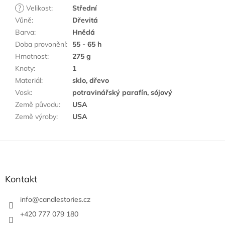
?
Velikost
:
Střední
Vůně
:
Dřevitá
Barva
:
Hnědá
Doba provonění
:
55 - 65 h
Hmotnost
:
275 g
Knoty
:
1
Materiál
:
sklo, dřevo
Vosk
:
potravinářský parafín, sójový
Země původu
:
USA
Země výroby
:
USA
Z
á
p
a
Kontakt
t
í
info
@
candlestories.cz
+420 777 079 180