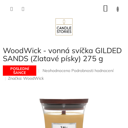
Přejít
NÁKU
na
obsah
KOŠÍK
WoodWick - vonná svíčka GILDED
SANDS (Zlatavé písky) 275 g
POSLEDNÍ
Průměrné
Neohodnoceno
Podrobnosti hodnocení
ŠANCE
hodnocení
Značka:
WoodWick
produktu
je
0,0
z
5
hvězdiček.