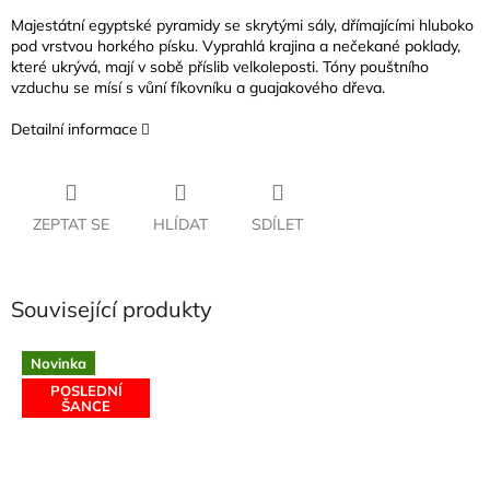
Majestátní egyptské pyramidy se skrytými sály, dřímajícími hluboko
pod vrstvou horkého písku. Vyprahlá krajina a nečekané poklady,
které ukrývá, mají v sobě příslib velkoleposti. Tóny pouštního
vzduchu se mísí s vůní fíkovníku a guajakového dřeva.
Detailní informace
ZEPTAT SE
HLÍDAT
SDÍLET
Související produkty
Novinka
POSLEDNÍ
ŠANCE