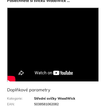
Poslechněte si svíčku WoodWick ...
Doplňkové parametry
Kategorie
:
Střední svíčky WoodWick
EAN
:
5038581062082