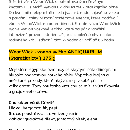
Střední váza WoodWick s patentovaným dřevěným
®
knotem Pluswick
vytváří uklidňující zvuk praskajícího ohně.
Do kvalitního elegantního skla jsou v blendu sojového vosku
a parafínu zality přírodní parfémové esence, které dodávají
vůním WoodWick na autentičnosti. Střední váza WoodWick
rychle vytvoří voskové jezírko, které za pár okamžiků
intenzivně provoní interiér. Užijte si společné chvíle jako u
rodinného krbu, střední váza WoodWick hoří až 65 hodin.
WoodWick - vonná svíčka ANTIQUARIUM
(Starožitnictví) 275 g
Majestátní egyptské pyramidy se skrytými sály, dřímajícími
hluboko pod vrstvou horkého písku. Vyprahlá krajina a
nečekané poklady, které ukrývá, mají v sobě příslib
velkoleposti. Tóny pouštního vzduchu se mísí s vůní fíkovníku
a guajakového dřeva.
Charakter vůně
: Dřevité
Hlava
: bergamot, fík, pepř
Srdce
: pouštní vzduch, vetiver, jasmín
Základ
: guajakové dřevo, jantarový písek, elemi