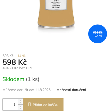
698 Kč
–14 %
698 Kč
–14 %
598 Kč
494,21 Kč bez DPH
Měrná
Skladem
(1 ks)
cena:
Můžeme doručit do:
11.8.2026
Možnosti doručení
Přidat do košíku