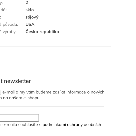
y
:
2
riál
:
sklo
k
:
sójový
ě původu
:
USA
 výroby
:
Česká republika
t newsletter
ůj e-mail a my vám budeme zasílat informace o nových
h na našem e-shopu.
 e-mailu souhlasíte s
podmínkami ochrany osobních