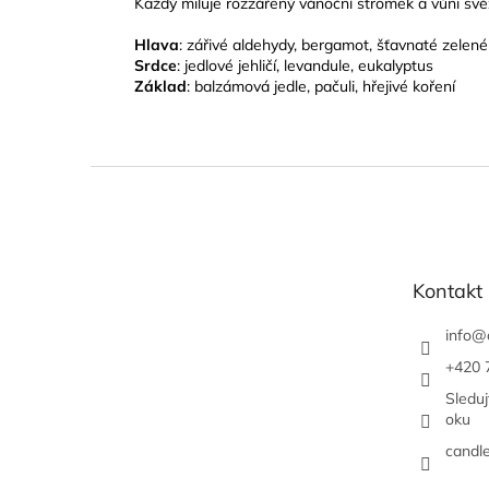
Každý miluje rozzářený vánoční stromek a vůni svěž
Hlava
: zářivé aldehydy, bergamot, šťavnaté zelené
Srdce
: jedlové jehličí, levandule, eukalyptus
Základ
: balzámová jedle, pačuli, hřejivé koření
Z
á
p
a
t
Kontakt
í
info
@
+420 
Sledu
oku
candl