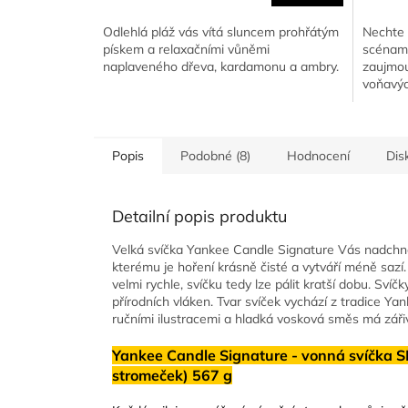
Odlehlá pláž vás vítá sluncem prohřátým
Nechte 
pískem a relaxačními vůněmi
scénami
naplaveného dřeva, kardamonu a ambry.
zaujmou
voňavýc
Popis
Podobné (8)
Hodnocení
Dis
Detailní popis produktu
Velká svíčka Yankee Candle Signature Vás nadchn
kterému je hoření krásně čisté a vytváří méně saz
velmi rychle, svíčku tedy lze pálit kratší dobu. Svíč
přírodních vláken. Tvar svíček vychází z tradice Ya
ručními ilustracemi a hladká vosková směs má zářiv
Yankee Candle Signature - vonná svíčk
stromeček) 567 g