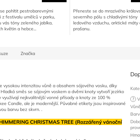
se pohltit pestrobarevnými
Přeneste se do mrazivého královs
 z festivalu umělců v parku,
severního pólu s chladivými tóny
 vás tóny zeleného jablka,
ledového vzduchu, arktické máty 
h květin a hebce...
prašanu.
kuze
Značka
Dop
e vysokou intenzitou vůně a obsahem sójového vosku, díky
Kate
í. Hladká směs se sójovým voskem a dvěmi knoty vytvoří jezírko
ky využívají nejkvalitnější vonné přísady a knoty ze 100 %
?
V
nkee Candle, ale je modernější. Půvabné etikety jsou inspirované
Vůn
ou barvu bez skvrn. .
Barv
a SHIMMERING CHRISTMAS TREE (Rozzářený vánoční
Dob
prov
Hmo