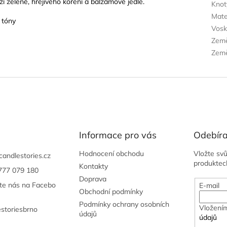
í zeleně, hřejivého koření a balzámové jedle.
Knot
Mate
 tóny
Vos
Zem
Země
Informace pro vás
Odebíra
Hodnocení obchodu
Vložte sv
candlestories.cz
produktec
Kontakty
777 079 180
Doprava
jte nás na Facebo
E-mail
Obchodní podmínky
Podmínky ochrany osobních
Vložením
estoriesbrno
údajů
údajů