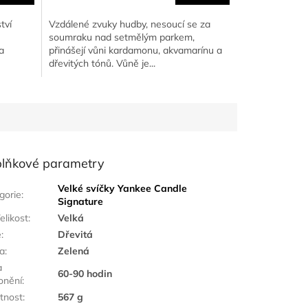
tví
Vzdálené zvuky hudby, nesoucí se za
soumraku nad setmělým parkem,
a
přinášejí vůni kardamonu, akvamarínu a
dřevitých tónů. Vůně je...
lňkové parametry
Velké svíčky Yankee Candle
gorie
:
Signature
elikost
:
Velká
ě
:
Dřevitá
a
:
Zelená
a
60-90 hodin
onění
:
tnost
:
567 g