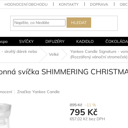
HODNOCENÍ OBCHODU
KONTAKTY
DOPRAVA
OBC
HLEDAT
uspa
SVÍČKY
DIFUZÉRY
KADIDLO
ČOKOLÁDA
 skvělý dárek nebo
Yankee Candle Signature - v
Velké
(Rozzářený vánoční stromeček)
 vonná svíčka SHIMMERING CHRISTMA
nocení
Značka:
Yankee Candle
895 Kč
–11 %
795 Kč
657,02 Kč bez DPH
Měrná