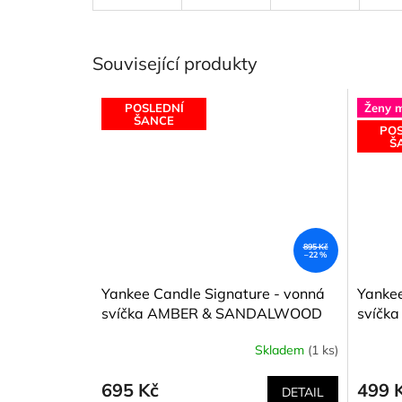
Související produkty
POSLEDNÍ
Ženy mi
ŠANCE
POS
Š
895 Kč
–22 %
Yankee Candle Signature - vonná
Yankee
svíčka AMBER & SANDALWOOD
svíčka
(Ambra a santalové dřevo) 567 g
parku)
Skladem
(1 ks)
695 Kč
499 
DETAIL