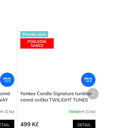
Pánská vůně
POSLEDNÍ
ŠANCE
895 Kč
895 Kč
–22 %
–44 %
Další
vonná
Yankee Candle Signature tumbler-
produkt
AWAY
vonná svíčka TWILIGHT TUNES
(Za soumraku) 567 g
em
(1 ks)
Skladem
(1 ks)
499 Kč
ETAIL
DETAIL