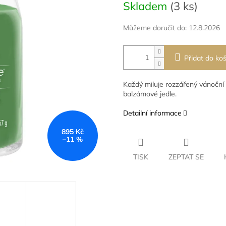
Skladem
(3 ks)
cena:
Můžeme doručit do:
12.8.2026
Přidat do koš
Každý miluje rozzářený vánoční 
balzámové jedle.
Detailní informace
895 Kč
–11 %
TISK
ZEPTAT SE