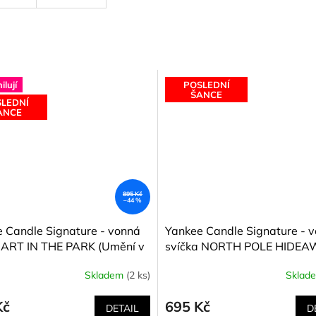
lují
POSLEDNÍ
ŠANCE
LEDNÍ
ANCE
895 Kč
–44 %
 Candle Signature - vonná
Yankee Candle Signature - 
 ART IN THE PARK (Umění v
svíčka NORTH POLE HIDE
 567 g
(Na severním pólu) 567 g
Skladem
(2 ks)
Sklad
Kč
695 Kč
DETAIL
D