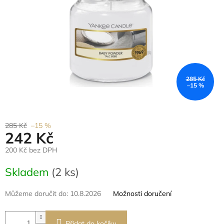
285 Kč
–15 %
285 Kč
–15 %
242 Kč
200 Kč bez DPH
Měrná
Skladem
(2 ks)
cena:
Můžeme doručit do:
10.8.2026
Možnosti doručení
Přidat do košíku