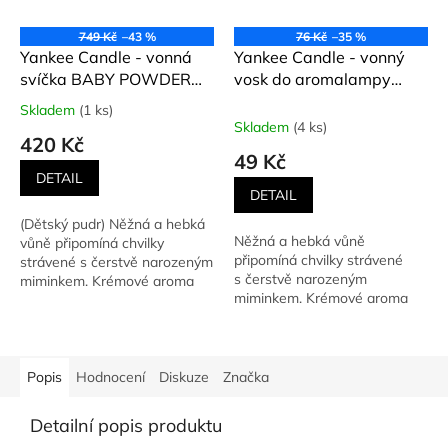
749 Kč
–43 %
76 Kč
–35 %
Yankee Candle - vonná
Yankee Candle - vonný
svíčka BABY POWDER
vosk do aromalampy
(Dětský pudr) 411 g
BABY POWDER (Dětský
Skladem
(1 ks)
Průměrné
pudr) 22 g
Skladem
(4 ks)
hodnocení
420 Kč
produktu
49 Kč
je
DETAIL
5,0
DETAIL
z
(Dětský pudr) Něžná a hebká
5
Něžná a hebká vůně
vůně připomíná chvilky
hvězdiček.
připomíná chvilky strávené
strávené s čerstvě narozeným
s čerstvě narozeným
miminkem. Krémové aroma
miminkem. Krémové aroma
dětského pudru a tichá...
dětského pudru a tichá záře
štěstí –...
Popis
Hodnocení
Diskuze
Značka
Detailní popis produktu