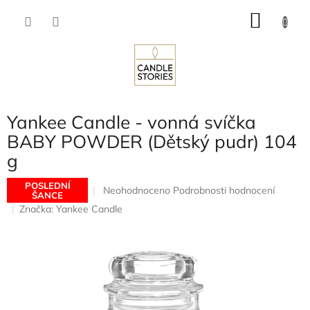
Přejít
NÁKU
na
obsah
KOŠÍK
Yankee Candle - vonná svíčka
BABY POWDER (Dětský pudr) 104
g
POSLEDNÍ
Průměrné
Neohodnoceno
Podrobnosti hodnocení
ŠANCE
hodnocení
Značka:
Yankee Candle
produktu
je
0,0
z
5
hvězdiček.