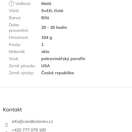
?
Velikost
:
Malá
Vůně
:
Svěží, čistá
Barva
:
Bílá
Doba
20 - 30 hodin
provonění
:
Hmotnost
:
104 g
Knoty
:
1
Materiál
:
sklo
Vosk
:
potravinářský parafín
Země původu
:
USA
Země výroby
:
Česká republika
Z
á
p
a
Kontakt
t
í
info
@
candlestories.cz
+420 777 079 180