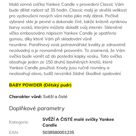
Malá vonná svíčka Yankee Candle v provedení Classic Vám
bude dělat radost až 35 hodin. Classic malý je skvělá velikost
pro vyzkoušení nových vůní nebo jako milý dárek. Pečlivě
vybrané sklo je pevné a dokonale čiré, takže krásně vyniknou
barvy vosků, kterými můžete doladit svůj interiér. Skleněné
víčko embosováno nápisem Yankee Candle je opatřeno
gumou, díky které Vám při skladování vůně
neunikne. Parafínový vosk potravinářské kvality je zdravotně
nezávadný a je rovnoměrně provoněn. To znamená, že Vám
svíčka bude vonět až do poslední kapky vosku. Tato svíčka
obsahuje jeden ze 150 druhů bavlněných knotů, které
Yankee Candle používá. Knoty jsou ručně rovnány a
neobsahují olovo, tudíž nevzniká žádné škodlivé spalování.
BABY POWDER (Dětský pudr)
Charakter vůně:
Svěží a čisté
Doplňkové parametry
SVĚŽÍ A ČISTÉ malé svíčky Yankee
Kategorie
:
Candle
EAN
:
5038580001235