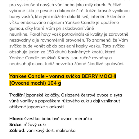
pro vyzkoušení nových vůní nebo jako milý dárek. Pečlivě
vybrané sklo je pevné a dokonale čiré, takže krásně vyniknou
barvy vosků, kterými můžete doladit svůj interiér. Skleněné
víčko embosováno nápisem Yankee Candle je opatřeno
gumou, díky které Vám při skladování vůně
neunikne. Parafínový vosk potravinářské kvality je zdravotně
nezávadný a je rovnoměrně provoněn. To znamená, že Vám
svíčka bude vonět až do poslední kapky vosku. Tato svíčka
obsahuje jeden ze 150 druhů bavlněných knotů, které
Yankee Candle používá. Knoty jsou ručně rovnány a
neobsahují olovo, tudíž nevzniká žádné škodlivé spalování.
Yankee Candle - vonná svíčka BERRY MOCHI
(Ovocné mochi) 104 g
Tradiční japonské koláčky. Oslazené čerstvé ovoce a sytá
vůně vanilky s popraškem růžového cukru dají vzniknout
oblíbené japonské sladkosti.
Hlava
: švestka, bobulové ovoce, meruňka
Srdce
: růžový cukr
Základ
: vanilkový dort, makronka