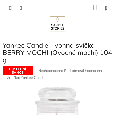
Přejít
NÁKU
na
obsah
KOŠÍK
Yankee Candle - vonná svíčka
BERRY MOCHI (Ovocné mochi) 104
g
POSLEDNÍ
Průměrné
Neohodnoceno
Podrobnosti hodnocení
ŠANCE
hodnocení
Značka:
Yankee Candle
produktu
je
0,0
z
5
hvězdiček.