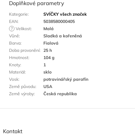
Doplňkové parametry
Kategorie
:
SVÍČKY všech značek
EAN
:
5038580000405
?
Velikost
:
Malá
Vůně
:
Sladká a kořeněná
Barva
:
Fialová
Doba provonění
:
25 h
Hmotnost
:
104 g
Knoty
:
1
Materiál
:
sklo
Vosk
:
potravinářský parafín
Země původu
:
USA
Země výroby
:
Česká republika
Z
á
p
a
Kontakt