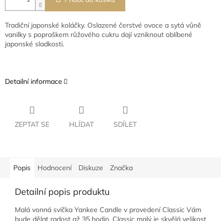
Tradiční japonské koláčky. Oslazené čerstvé ovoce a sytá vůně
vanilky s popraškem růžového cukru dají vzniknout oblíbené
japonské sladkosti.
Detailní informace
ZEPTAT SE
HLÍDAT
SDÍLET
Popis
Hodnocení
Diskuze
Značka
Detailní popis produktu
Malá vonná svíčka Yankee Candle v provedení Classic Vám
bude dělat radost až 35 hodin. Classic malý je skvělá velikost