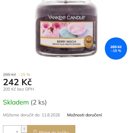
285 Kč
–15 %
285 Kč
–15 %
242 Kč
200 Kč bez DPH
Měrná
Skladem
(2 ks)
cena:
Můžeme doručit do:
11.8.2026
Možnosti doručení
Přidat do košíku