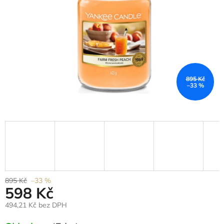
895 Kč
–33 %
895 Kč
–33 %
598 Kč
494,21 Kč bez DPH
Měrná