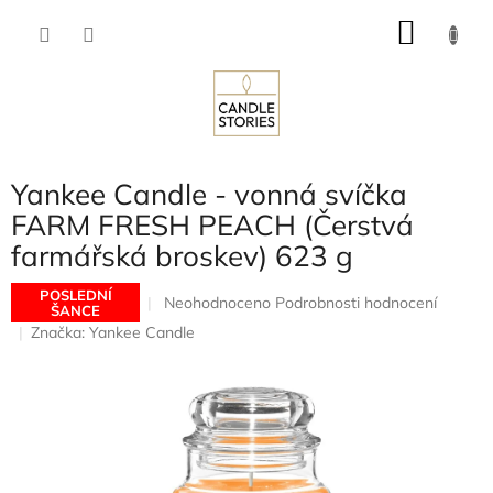
Přejít
NÁKU
na
obsah
KOŠÍK
Yankee Candle - vonná svíčka
FARM FRESH PEACH (Čerstvá
farmářská broskev) 623 g
POSLEDNÍ
Průměrné
Neohodnoceno
Podrobnosti hodnocení
ŠANCE
hodnocení
Značka:
Yankee Candle
produktu
je
0,0
z
5
hvězdiček.