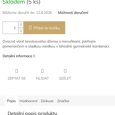
Skladem
(5 ks)
cena:
Můžeme doručit do:
12.8.2026
Možnosti doručení
Přidat do košíku
Ovocná vůně broskvového džemu s meruňkami, jiskřivým
pomerančem a sladkou vanilkou v lahodné gurmánské kombinaci.
Detailní informace
ZEPTAT SE
HLÍDAT
SDÍLET
Popis
Hodnocení
Diskuze
Značka
Detailní popis produktu