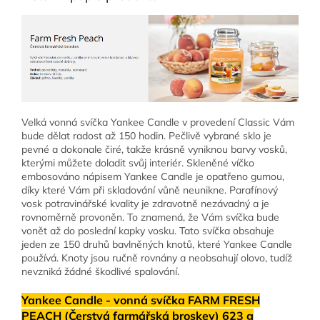
Velká vonná svíčka Yankee Candle v provedení Classic Vám
bude dělat radost až 150 hodin. Pečlivě vybrané sklo je
pevné a dokonale čiré, takže krásně vyniknou barvy vosků,
kterými můžete doladit svůj interiér. Skleněné víčko
embosováno nápisem Yankee Candle
je opatřeno gumou,
díky které Vám při skladování vůně neunikne. Parafínový
vosk potravinářské kvality je zdravotně nezávadný a je
rovnoměrně provoněn. To znamená, že Vám svíčka bude
vonět až do poslední kapky vosku. Tato svíčka obsahuje
jeden ze 150 druhů bavlněných knotů, které Yankee Candle
používá. Knoty jsou ručně rovnány a neobsahují olovo, tudíž
nevzniká žádné škodlivé spalování.
Yankee Candle - vonná svíčka FARM FRESH
PEACH (Čerstvá farmářská broskev) 623 g