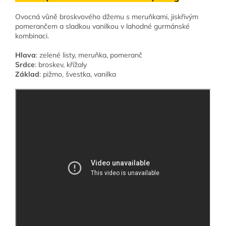
Ovocná vůně broskvového džemu s meruňkami, jiskřivým
pomerančem a sladkou vanilkou v lahodné gurmánské
kombinaci.
Hlava
: zelené listy, meruňka, pomeranč
Srdce
: broskev, křížaly
Základ
: pižmo, švestka, vanilka