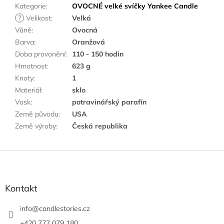
Kategorie
:
OVOCNÉ velké svíčky Yankee Candle
?
Velikost
:
Velká
Vůně
:
Ovocná
Barva
:
Oranžová
Doba provonění
:
110 - 150 hodin
Hmotnost
:
623 g
Knoty
:
1
Materiál
:
sklo
Vosk
:
potravinářský parafín
Země původu
:
USA
Země výroby
:
Česká republika
Z
á
p
a
Kontakt
t
í
info
@
candlestories.cz
+420 777 079 180