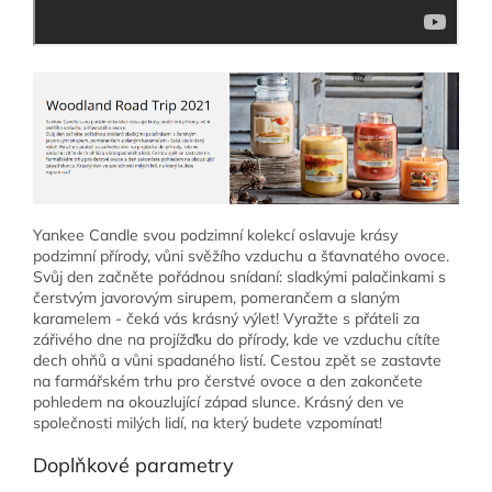
Yankee Candle svou podzimní kolekcí oslavuje krásy
podzimní přírody, vůni svěžího vzduchu a šťavnatého ovoce.
Svůj den začněte pořádnou snídaní: sladkými palačinkami s
čerstvým javorovým sirupem, pomerančem a slaným
karamelem - čeká vás krásný výlet! Vyražte s přáteli za
zářivého dne na projížďku do přírody, kde ve vzduchu cítíte
dech ohňů a vůni spadaného listí. Cestou zpět se zastavte
na farmářském trhu pro čerstvé ovoce a den zakončete
pohledem na okouzlující západ slunce. Krásný den ve
společnosti milých lidí, na který budete vzpomínat!
Doplňkové parametry