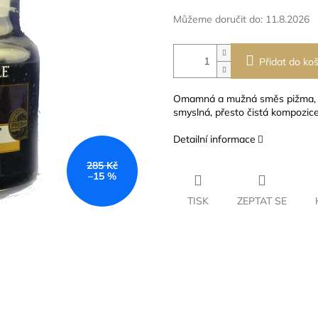
Můžeme doručit do:
11.8.2026
Přidat do koš
Omamná a mužná směs pižma, pa
smyslná, přesto čistá kompozice
Detailní informace
285 Kč
–15 %
TISK
ZEPTAT SE