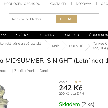
HODNOCENÍ OBCHODU
KONTAKTY
DOPRAVA
OBC
HLEDAT
uspa
SVÍČKY
DIFUZÉRY
KADIDLO
ČOKOLÁDA
onické vůně a sběratelské
Yankee C
Malé
DŘEVITÉ
noc) 104 
čka MIDSUMMER´S NIGHT (Letní noc) 
nocení
Značka:
Yankee Candle
285 Kč
–15 %
242 Kč
200 Kč bez DPH
Měrná
Skladem
(2 ks)
cena: