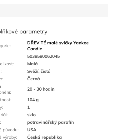
lňkové parametry
DŘEVITÉ malé svíčky Yankee
gorie
:
Candle
:
5038580062045
elikost
:
Malá
ě
:
Svěží, čistá
a
:
Černá
a
20 - 30 hodin
onění
:
tnost
:
104 g
y
:
1
riál
:
sklo
k
:
potravinářský parafín
ě původu
:
USA
 výroby
:
Česká republika