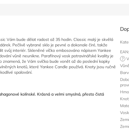
Dop
ic Vám bude dělat radost až 35 hodin. Classic malý je skvělá
Kate
dárek. Pečlivě vybrané sklo je pevné a dokonale čiré, takže
dit svůj interiér. Skleněné víčko embosováno nápisem Yankee
EAN
ování vůně neunikne. Parafínový vosk potravinářské kvality je
?
V
o znamená, že Vám svíčka bude vonět až do poslední kapky
Vůn
vlněných knotů, které Yankee Candle používá. Knoty jsou ručně
kodlivé spalování.
Barv
Dob
prov
Hmo
agonové kolínské. Krásná a velmi smyslná, přesto čistá
Knot
Mate
Vos
Zem
Země