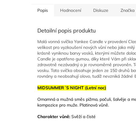
Popis
Hodnocení
Diskuze
Značka
Detailní popis produktu
Malá vonná svíčka Yankee Candle v provedení Class
velikost pro vyzkoušení nových vůní nebo jako milý 
krásně vyniknou barvy vosků, kterými můžete dola
Candle je opatřeno gumou, díky které Vám při sklad
zdravotně nezávadný a je rovnoměrně provoněn. T
vosku. Tato svíčka obsahuje jeden ze 150 druhů ba
rovnány a neobsahují olovo, tudíž nevzniká žádné š
MIDSUMMER´S NIGHT (Letní noc)
Omamná a mužná směs pižma, pačuli, šalvěje a mah
kompozice pro muže. Platinová vůně.
Charakter vůně:
Svěží a čisté