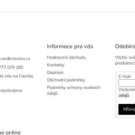
Informace pro vás
Odebíra
Hodnocení obchodu
Vložte sv
candlestories.cz
produktec
Kontakty
777 079 180
Doprava
jte nás na Facebo
E-mail
Obchodní podmínky
Podmínky ochrany osobních
Vložením
estoriesbrno
údajů
údajů
PŘIH
e online