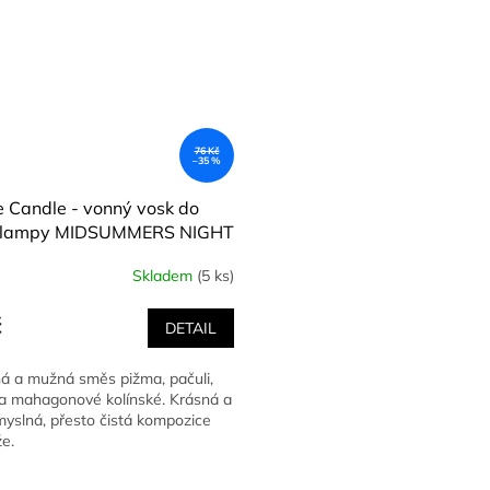
76 Kč
–35 %
 Candle - vonný vosk do
lampy MIDSUMMERS NIGHT
noc) 22 g
Skladem
(5 ks)
č
DETAIL
a mužná směs pižma, pačuli,
 a mahagonové kolínské. Krásná a
myslná, přesto čistá kompozice
e.