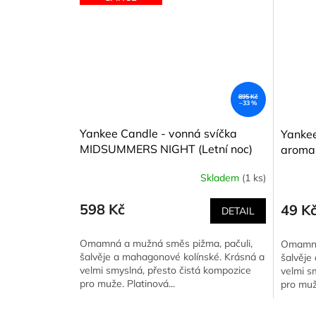
895 Kč
–33 %
Yankee Candle - vonná svíčka
Yankee
MIDSUMMERS NIGHT (Letní noc)
aroma
623 g - nová etiketa
(Letní 
Skladem
(1 ks)
Průměrné
hodnocení
produktu
598 Kč
49 K
DETAIL
je
5,0
Omamná a mužná směs pižma, pačuli,
Omamná 
z
šalvěje a mahagonové kolínské. Krásná a
šalvěje
5
velmi smyslná, přesto čistá kompozice
velmi s
hvězdiček.
pro muže. Platinová...
pro muž