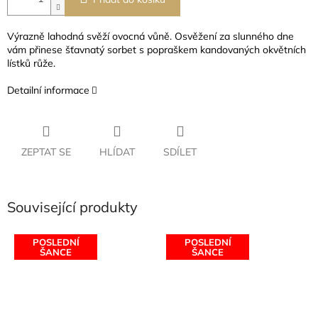
Výrazně lahodná svěží ovocná vůně. Osvěžení za slunného dne
vám přinese šťavnatý sorbet s popraškem kandovaných okvětních
lístků růže.
Detailní informace
ZEPTAT SE
HLÍDAT
SDÍLET
Související produkty
POSLEDNÍ
POSLEDNÍ
ŠANCE
ŠANCE