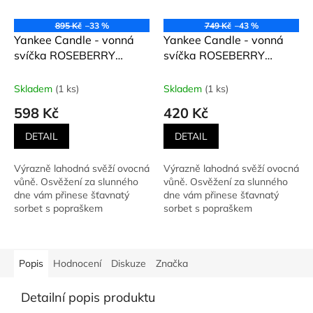
895 Kč
–33 %
749 Kč
–43 %
Yankee Candle - vonná
Yankee Candle - vonná
svíčka ROSEBERRY
svíčka ROSEBERRY
SORBET (Růžový sorbet)
SORBET (Růžový sorbet)
623 g
411 g
Skladem
(1 ks)
Skladem
(1 ks)
598 Kč
420 Kč
DETAIL
DETAIL
Výrazně lahodná svěží ovocná
Výrazně lahodná svěží ovocná
vůně. Osvěžení za slunného
vůně. Osvěžení za slunného
dne vám přinese šťavnatý
dne vám přinese šťavnatý
sorbet s popraškem
sorbet s popraškem
kandovaných okvětních
kandovaných okvětních
lístků...
lístků...
Popis
Hodnocení
Diskuze
Značka
Detailní popis produktu