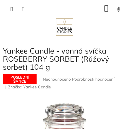
Přejít
NÁKU
na
obsah
KOŠÍK
Yankee Candle - vonná svíčka
ROSEBERRY SORBET (Růžový
sorbet) 104 g
POSLEDNÍ
Průměrné
Neohodnoceno
Podrobnosti hodnocení
ŠANCE
hodnocení
Značka:
Yankee Candle
produktu
je
0,0
z
5
hvězdiček.