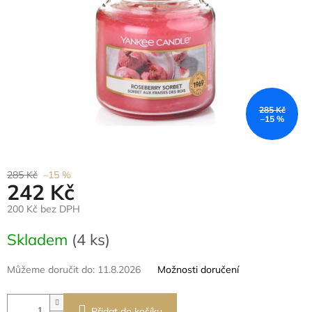
285 Kč
–15 %
285 Kč
–15 %
242 Kč
200 Kč bez DPH
Měrná
Skladem
(4 ks)
cena:
Můžeme doručit do:
11.8.2026
Možnosti doručení
Přidat do košíku