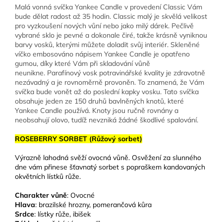
Malá vonná svíčka Yankee Candle v provedení Classic Vám
bude dělat radost až 35 hodin. Classic malý je skvělá velikost
pro vyzkoušení nových vůní nebo jako milý dárek. Pečlivě
vybrané sklo je pevné a dokonale čiré, takže krásně vyniknou
barvy vosků, kterými můžete doladit svůj interiér. Skleněné
víčko embosováno nápisem Yankee Candle je opatřeno
gumou, díky které Vám při skladování vůně
neunikne. Parafínový vosk potravinářské kvality je zdravotně
nezávadný a je rovnoměrně provoněn. To znamená, že Vám
svíčka bude vonět až do poslední kapky vosku. Tato svíčka
obsahuje jeden ze 150 druhů bavlněných knotů, které
Yankee Candle používá. Knoty jsou ručně rovnány a
neobsahují olovo, tudíž nevzniká žádné škodlivé spalování.
ROSEBERRY SORBET (Růžový sorbet)
Výrazně lahodná svěží ovocná vůně. Osvěžení za slunného
dne vám přinese šťavnatý sorbet s popraškem kandovaných
okvětních lístků růže.
Charakter vůně
: Ovocné
Hlava
: brazilské hrozny, pomerančová kůra
Srdce
: lístky růže, ibišek