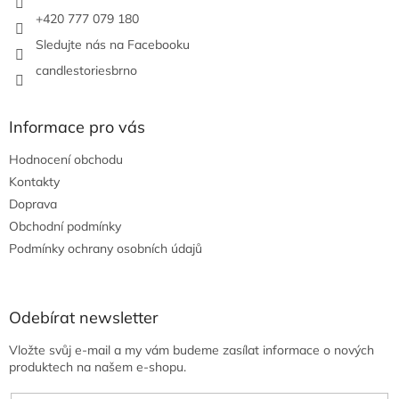
r
+420 777 079 180
v
Sledujte nás na Facebooku
k
y
candlestoriesbrno
v
ý
p
Informace pro vás
i
s
Hodnocení obchodu
u
Kontakty
Doprava
Obchodní podmínky
Podmínky ochrany osobních údajů
Odebírat newsletter
Vložte svůj e-mail a my vám budeme zasílat informace o nových
produktech na našem e-shopu.