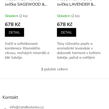
u
svíčka SAGEWOOD &
svíčka LAVENDER &
k
SEAGRASS (Šalvějové
CEDAR (Levandule a
t
dřevo a mořská tráva)
cedr) 609 g
Skladem
(2 ks)
Skladem
(2 ks)
ů
609 g
678 Kč
678 Kč
DETAIL
DETAIL
Svěží a sofistikovaná
Tóny růžového pepře a
kombinace šťavnatého
aromatické levandule v
citrusu, mořských minerálů a
dokonalé harmonii s květem
bílé šalvěje.
šalvěje, pačuli a světlými
dřevy.
2
položek celkem
O
v
l
Z
á
á
d
p
a
a
Kontakt
c
t
í
í
info
@
candlestories.cz
p