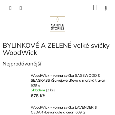
Přejít
NÁKU
na
obsah
KOŠÍK
BYLINKOVÉ A ZELENÉ velké svíčky
WoodWick
Nejprodávanější
WoodWick - vonná svíčka SAGEWOOD &
SEAGRASS (Šalvějové dřevo a mořská tráva)
609 g
Skladem
(2 ks)
678 Kč
WoodWick - vonná svíčka LAVENDER &
CEDAR (Levandule a cedr) 609 g