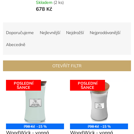
Skladem
(2 ks)
678 Kč
Ř
a
Doporučujeme
Nejlevnější
Nejdražší
Nejprodávanější
z
e
Abecedně
n
í
p
OTEVŘÍT FILTR
r
o
V
d
POSLEDNÍ
POSLEDNÍ
ý
ŠANCE
ŠANCE
u
p
k
i
t
s
ů
p
r
o
798 Kč
–15 %
798 Kč
–15 %
d
WoodWick - vonná
WoodWick - vonná