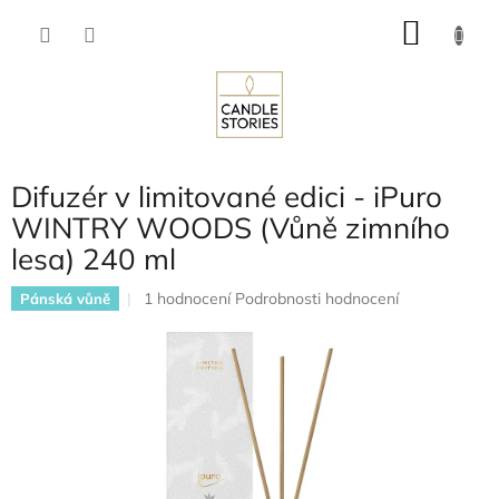
Přejít
NÁKU
na
obsah
KOŠÍK
Difuzér v limitované edici - iPuro
WINTRY WOODS (Vůně zimního
lesa) 240 ml
Průměrné
1 hodnocení
Podrobnosti hodnocení
Pánská vůně
hodnocení
produktu
je
5,0
z
5
hvězdiček.