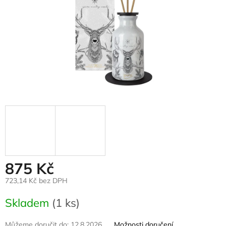
875 Kč
723,14 Kč bez DPH
Měrná
Skladem
(1 ks)
cena:
Můžeme doručit do:
12.8.2026
Možnosti doručení