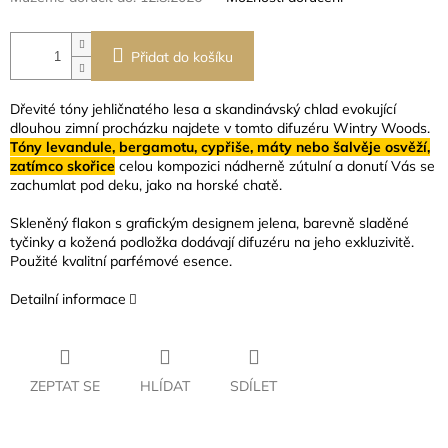
Přidat do košíku
Dřevité tóny jehličnatého lesa a skandinávský chlad evokující
dlouhou zimní procházku najdete v tomto difuzéru Wintry Woods.
T
ó
ny levandule, bergamotu, cypřiše, máty nebo šalvěje osvěží,
zatímco skořice
celou kompozici nádherně zútulní a donutí Vás se
zachumlat pod deku, jako na horské chatě.
Skleněný flakon s grafickým designem jelena, barevně sladěné
tyčinky a kožená podložka dodávají difuzéru na jeho exkluzivitě.
Použité kvalitní parfémové esence.
Detailní informace
ZEPTAT SE
HLÍDAT
SDÍLET