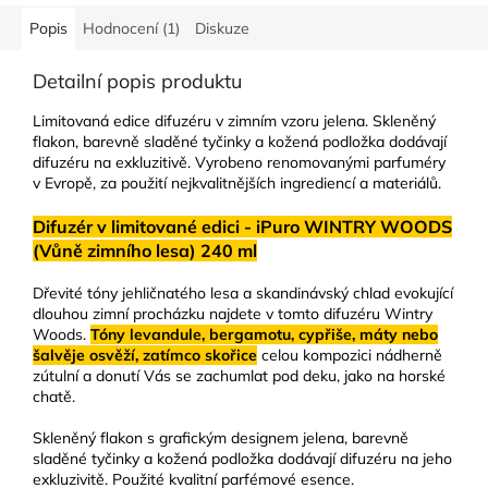
Popis
Hodnocení (1)
Diskuze
Detailní popis produktu
Limitovaná edice difuzéru v zimním vzoru jelena. Skleněný
flakon, barevně sladěné tyčinky a kožená podložka dodávají
difuzéru na exkluzitivě. Vyrobeno renomovanými parfuméry
v Evropě, za použití nejkvalitnějších ingrediencí a materiálů.
Difuzér v limitované edici - iPuro WINTRY WOODS
(Vůně zimního lesa) 240 ml
Dřevité tóny jehličnatého lesa a skandinávský chlad evokující
dlouhou zimní procházku najdete v tomto difuzéru Wintry
Woods.
Tóny levandule, bergamotu, cypřiše, máty nebo
šalvěje osvěží, zatímco skořice
celou kompozici nádherně
zútulní a donutí Vás se zachumlat pod deku, jako na horské
chatě.
Skleněný flakon s grafickým designem jelena, barevně
sladěné tyčinky a kožená podložka dodávají difuzéru na jeho
exkluzivitě. Použité kvalitní parfémové esence.