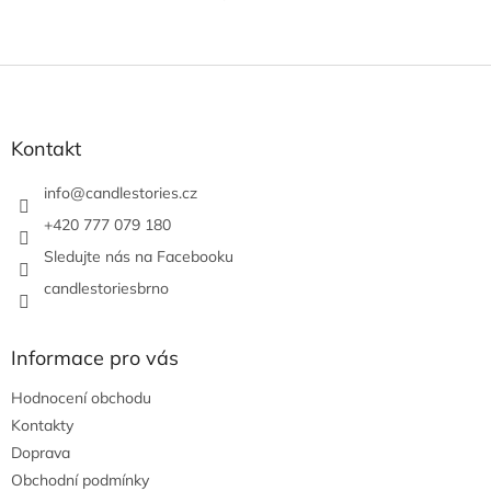
Z
á
p
a
Kontakt
t
í
info
@
candlestories.cz
+420 777 079 180
Sledujte nás na Facebooku
candlestoriesbrno
Informace pro vás
Hodnocení obchodu
Kontakty
Doprava
Obchodní podmínky