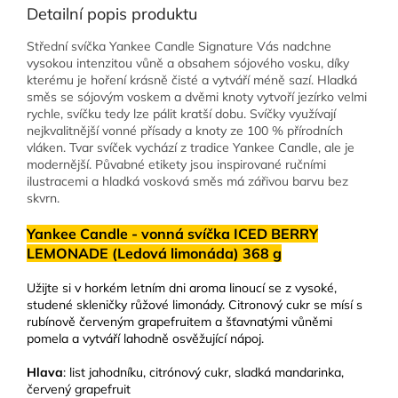
Detailní popis produktu
Střední svíčka Yankee Candle Signature Vás nadchne
vysokou intenzitou vůně a obsahem sójového vosku, díky
kterému je hoření krásně čisté a vytváří méně sazí. Hladká
směs se sójovým voskem a dvěmi knoty vytvoří jezírko velmi
rychle, svíčku tedy lze pálit kratší dobu. Svíčky využívají
nejkvalitnější vonné přísady a knoty ze 100 % přírodních
vláken. Tvar svíček vychází z tradice Yankee Candle, ale je
modernější. Půvabné etikety jsou inspirované ručními
ilustracemi a hladká vosková směs má zářivou barvu bez
skvrn.
Yankee Candle - vonná svíčka ICED BERRY
LEMONADE (Ledová limonáda) 368 g
Užijte si v horkém letním dni aroma linoucí se z vysoké,
studené skleničky růžové limonády. Citronový cukr se mísí s
rubínově červeným grapefruitem a šťavnatými vůněmi
pomela a vytváří lahodně osvěžující nápoj.
Hlava
: list jahodníku, citrónový cukr, sladká mandarinka,
červený grapefruit