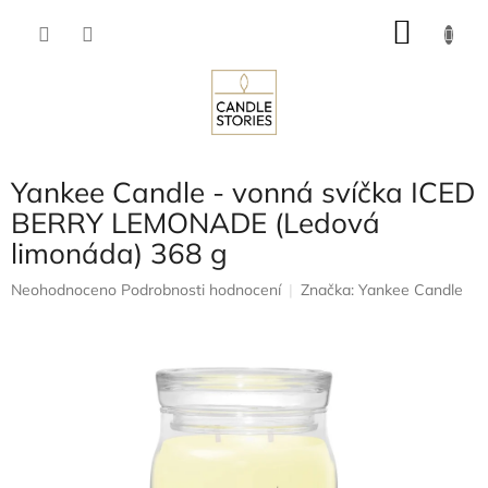
Přejít
NÁKU
na
obsah
KOŠÍK
Yankee Candle - vonná svíčka ICED
BERRY LEMONADE (Ledová
limonáda) 368 g
Průměrné
Neohodnoceno
Podrobnosti hodnocení
Značka:
Yankee Candle
hodnocení
produktu
je
0,0
z
5
hvězdiček.