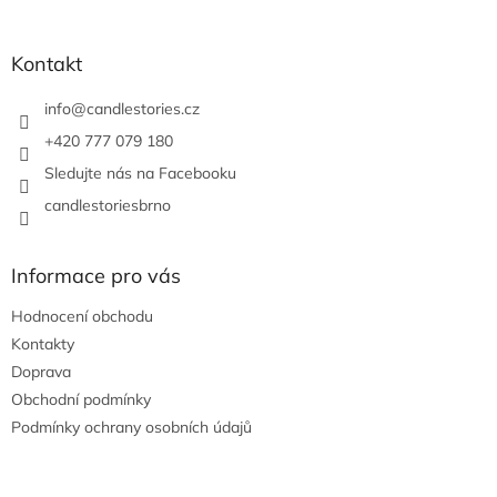
á
p
a
Kontakt
t
í
info
@
candlestories.cz
+420 777 079 180
Sledujte nás na Facebooku
candlestoriesbrno
Informace pro vás
Hodnocení obchodu
Kontakty
Doprava
Obchodní podmínky
Podmínky ochrany osobních údajů