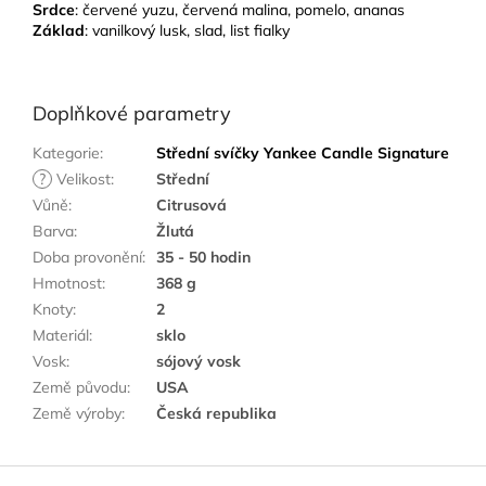
Srdce
: červené yuzu, červená malina, pomelo, ananas
Základ
: vanilkový lusk, slad, list fialky
Doplňkové parametry
Kategorie
:
Střední svíčky Yankee Candle Signature
?
Velikost
:
Střední
Vůně
:
Citrusová
Barva
:
Žlutá
Doba provonění
:
35 - 50 hodin
Hmotnost
:
368 g
Knoty
:
2
Materiál
:
sklo
Vosk
:
sójový vosk
Země původu
:
USA
Země výroby
:
Česká republika
Z