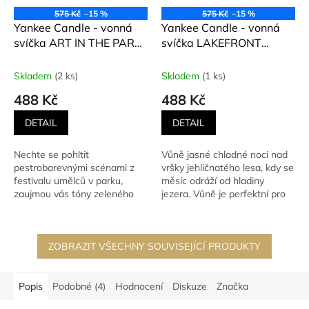
575 Kč
–15 %
575 Kč
–15 %
Yankee Candle - vonná
Yankee Candle - vonná
svíčka ART IN THE PARK
svíčka LAKEFRONT
(Umění v parku) 368 g
LODGE (Chata u jezera)
368 g
Skladem
(2 ks)
Skladem
(1 ks)
488 Kč
488 Kč
DETAIL
DETAIL
Nechte se pohltit
Vůně jasné chladné noci nad
pestrobarevnými scénami z
vršky jehličnatého lesa, kdy se
festivalu umělců v parku,
měsíc odráží od hladiny
zaujmou vás tóny zeleného
jezera. Vůně je perfektní pro
jablka, voňavých květin a
muže.
hebce...
ZOBRAZIT VŠECHNY SOUVISEJÍCÍ PRODUKTY
Popis
Podobné (4)
Hodnocení
Diskuze
Značka