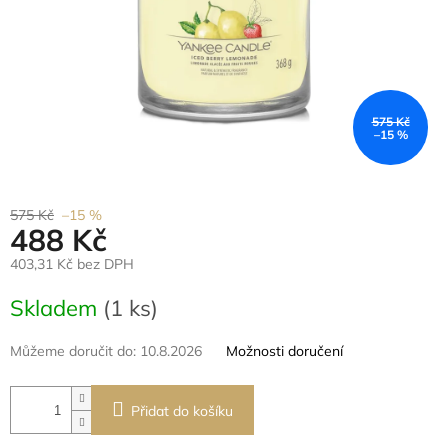
575 Kč
–15 %
575 Kč
–15 %
488 Kč
403,31 Kč bez DPH
Měrná
Skladem
(1 ks)
cena:
Můžeme doručit do:
10.8.2026
Možnosti doručení
Přidat do košíku