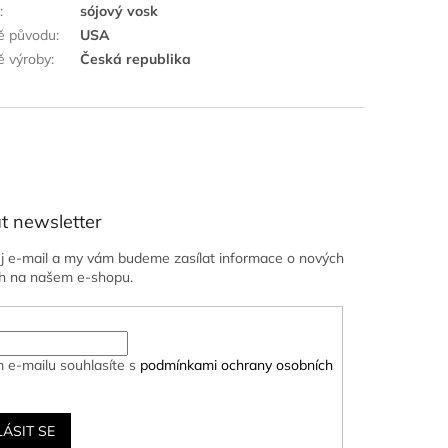
k
:
sójový vosk
ě původu
:
USA
 výroby
:
Česká republika
t newsletter
ůj e-mail a my vám budeme zasílat informace o nových
h na našem e-shopu.
 e-mailu souhlasíte s
podmínkami ochrany osobních
LÁSIT SE