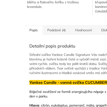
bílého a fialového šeříku s troškou
křupavé
levandule.
banánov
čokolád
Popis
Podobné (4)
Hodnocení
Dis
Detailní popis produktu
Střední svíčka Yankee Candle Signature Vás nadch
kterému je hoření krásně čisté a vytváří méně saz
velmi rychle, svíčku tedy lze pálit kratší dobu. Svíč
přírodních vláken. Tvar svíček vychází z tradice Ya
ručními ilustracemi a hladká vosková směs má záři
Yankee Candle - vonná svíčka CUCUMBER
Báječné osvěžení ve formě energizujícího nápoje s 
den v parku.
Hlava
: citrón, eukalyptus, pomeranč, máta, grapefr