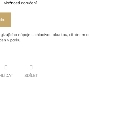
Možnosti doručení
íku
izujícího nápoje s chladivou okurkou, citrónem a
 den v parku.
HLÍDAT
SDÍLET