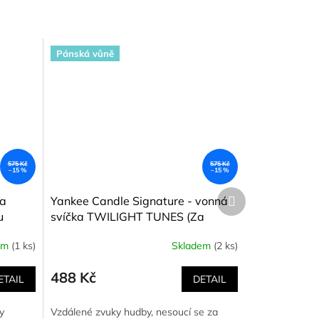
Pánská vůně
575 Kč
575 Kč
–15 %
–15 %
Další
ka
Yankee Candle Signature - vonná
produkt
u
svíčka TWILIGHT TUNES (Za
soumraku) 368 g
em
(1 ks)
Skladem
(2 ks)
488 Kč
ETAIL
DETAIL
y
Vzdálené zvuky hudby, nesoucí se za