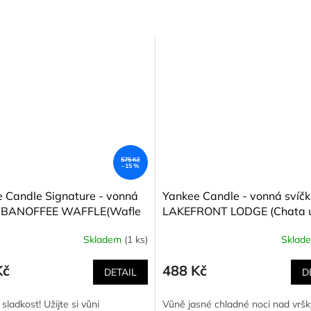
575 Kč
–15 %
 Candle Signature - vonná
Yankee Candle - vonná svíč
a BANOFFEE WAFFLE(Wafle
LAKEFRONT LODGE (Chata 
ánem a karamelem) 368 g
jezera) 368 g
Skladem
(1 ks)
Sklad
Kč
488 Kč
DETAIL
D
sladkost! Užijte si vůni
Vůně jasné chladné noci nad vršk