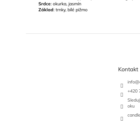
Srdce
: okurka, jasmín
Základ
: trnky, bílé pižmo
Z
á
p
a
t
Kontakt
í
info
@
+420 
Sledu
oku
candl