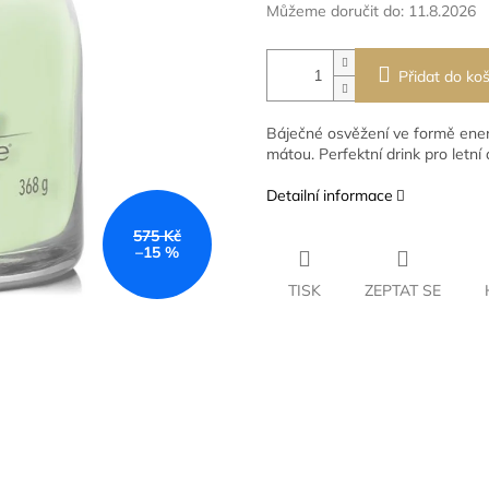
Můžeme doručit do:
11.8.2026
Přidat do koš
Báječné osvěžení ve formě energ
mátou. Perfektní drink pro letní
Detailní informace
575 Kč
–15 %
TISK
ZEPTAT SE