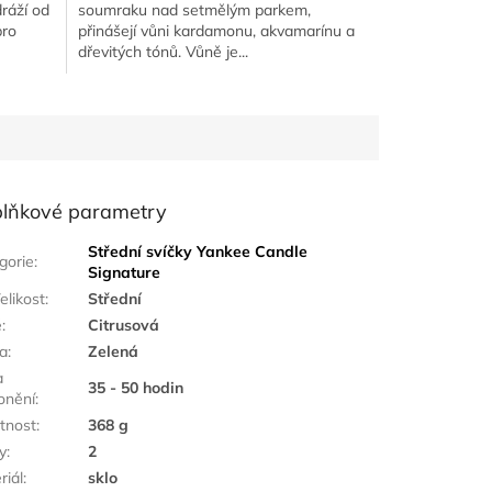
dráží od
soumraku nad setmělým parkem,
pro
přinášejí vůni kardamonu, akvamarínu a
dřevitých tónů. Vůně je...
lňkové parametry
Střední svíčky Yankee Candle
gorie
:
Signature
elikost
:
Střední
ě
:
Citrusová
a
:
Zelená
a
35 - 50 hodin
onění
:
tnost
:
368 g
y
:
2
riál
:
sklo