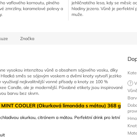
ho vaflového kornoutu, plného
jehličnatého lesa, kdy se měsíc o
é zmrzliny, karamelové polevy a
hladiny jezera. Vůně je perfektní 
y.
muže.
kuze
Značka
Dop
ne vysokou intenzitou vůně a obsahem sójového vosku, díky
Kate
í. Hladká směs se sójovým voskem a dvěmi knoty vytvoří jezírko
ky využívají nejkvalitnější vonné přísady a knoty ze 100 %
?
V
nkee Candle, ale je modernější. Půvabné etikety jsou inspirované
Vůn
vou barvu bez skvrn.
Barv
 MINT COOLER (Okurková limonáda s mátou) 368 g
Dob
prov
chladivou okurkou, citrónem a mátou. Perfektní drink pro letní
Hmo
Knot
Mate
uit