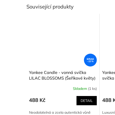
Související produkty
575 Kč
–15 %
Yankee Candle - vonná svíčka
Yankee
LILAC BLOSSOMS (Šeříkové květy)
svíčk
368 g
s ban
Skladem
(1 ks)
488 Kč
488 
DETAIL
Neodolatelná a zcela autentická vůně
Luxusní 