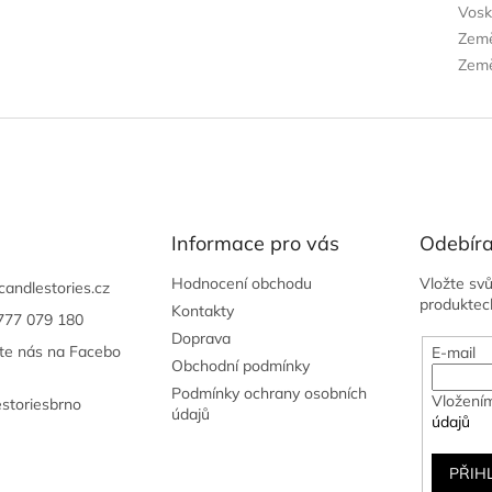
Vos
Zem
Země
Informace pro vás
Odebíra
Hodnocení obchodu
Vložte sv
candlestories.cz
produktec
Kontakty
777 079 180
Doprava
jte nás na Facebo
E-mail
Obchodní podmínky
Podmínky ochrany osobních
Vložením
estoriesbrno
údajů
údajů
PŘIH