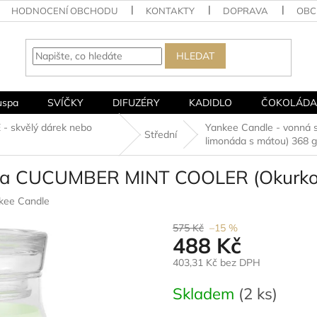
HODNOCENÍ OBCHODU
KONTAKTY
DOPRAVA
OBC
HLEDAT
uspa
SVÍČKY
DIFUZÉRY
KADIDLO
ČOKOLÁDA
 skvělý dárek nebo
Yankee Candle - vonn
Střední
limonáda s mátou) 368 g
čka CUCUMBER MINT COOLER (Okurko
kee Candle
575 Kč
–15 %
488 Kč
403,31 Kč bez DPH
Měrná
Skladem
(2 ks)
cena: